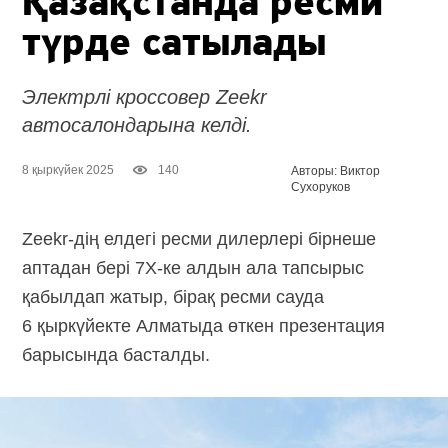
Қазақстанда ресми
түрде сатылады
Электрлі кроссовер Zeekr
автосалондарына келді.
8 қыркүйек 2025
140
Авторы: Виктор
Сухоруков
Zeekr-дің елдегі ресми дилерлері бірнеше
аптадан бері
7X-ке
алдын ала тапсырыс
қабылдап жатыр, бірақ ресми сауда
6 қыркүйекте Алматыда өткен презентация
барысында басталды.