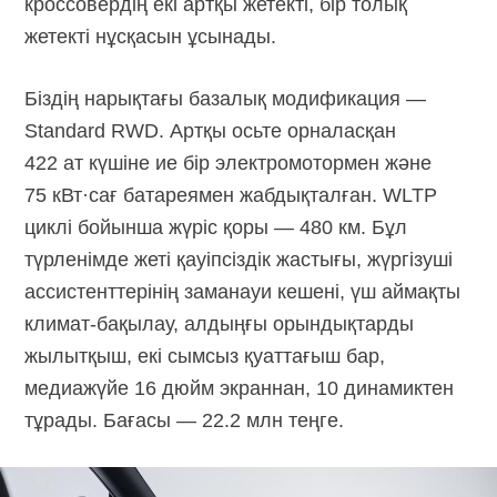
кроссовердің екі артқы жетекті, бір толық
жетекті нұсқасын ұсынады.
Біздің нарықтағы базалық модификация —
Standard RWD. Артқы осьте орналасқан
422 ат күшіне ие бір электромотормен және
75 кВт·сағ батареямен жабдықталған. WLTP
циклі бойынша жүріс қоры — 480 км. Бұл
түрленімде жеті қауіпсіздік жастығы, жүргізуші
ассистенттерінің заманауи кешені, үш аймақты
климат-бақылау,
алдыңғы орындықтарды
жылытқыш, екі сымсыз қуаттағыш бар,
медиажүйе 16 дюйм экраннан, 10 динамиктен
тұрады. Бағасы — 22.2 млн теңге.