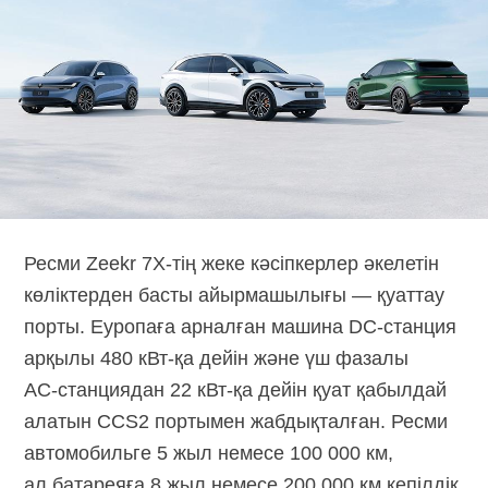
Ресми Zeekr
7X-тің
жеке кәсіпкерлер әкелетін
көліктерден басты айырмашылығы — қуаттау
порты. Еуропаға арналған машина
DC-станция
арқылы
480 кВт-қа
дейін және үш фазалы
AC-станциядан
22 кВт-қа
дейін қуат қабылдай
алатын CCS2 портымен жабдықталған. Ресми
автомобильге 5 жыл немесе 100 000 км,
ал батареяға 8 жыл немесе 200 000 км кепілдік