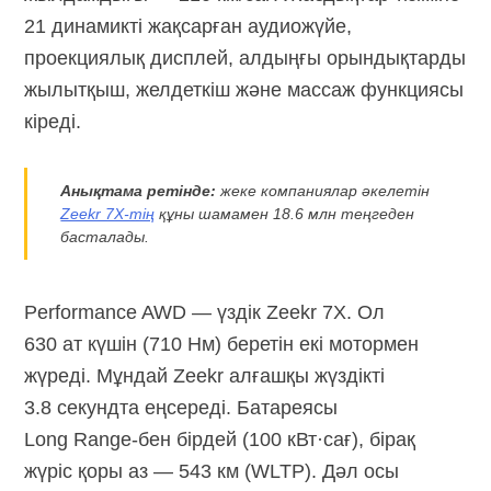
21 динамикті жақсарған аудиожүйе,
проекциялық дисплей, алдыңғы орындықтарды
жылытқыш, желдеткіш және массаж функциясы
кіреді.
Анықтама ретінде:
жеке компаниялар әкелетін
Zeekr 7X-тің
құны шамамен 18.6 млн теңгеден
басталады.
Performance AWD — үздік Zeekr 7X. Ол
630 ат күшін (710 Нм) беретін екі мотормен
жүреді. Мұндай Zeekr алғашқы жүздікті
3.8 секундта еңсереді. Батареясы
Long Range-бен
бірдей (100 кВт·сағ), бірақ
жүріс қоры аз — 543 км (WLTP). Дәл осы