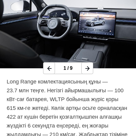
1
/
9
Long Range комлектациясының құны —
23.7 млн теңге. Негізгі айырмашылығы — 100
кВт·сағ батарея, WLTP бойынша жүріс қоры
615 км-ге жетеді. Көлік артқы осьте орналасқан
422 ат күшін беретін қозғалтқышпен алғашқы
жүздікті 6 секундта еңсереді, ең жоғары
жылдамдығы — 210 км/сағ. Жабдықтар тізіміне