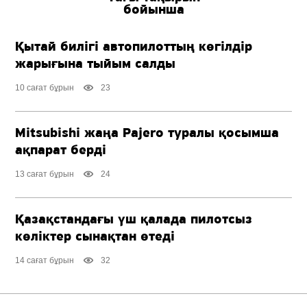
бойынша
Қытай билігі автопилоттың көгілдір
жарығына тыйым салды
10 сағат бұрын
23
Mitsubishi жаңа Pajero туралы қосымша
ақпарат берді
13 сағат бұрын
24
Қазақстандағы үш қалада пилотсыз
көліктер сынақтан өтеді
14 сағат бұрын
32