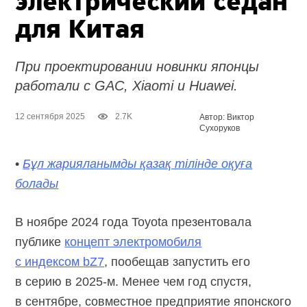
электрический седан
для Китая
При проектировании новинки японцы
работали с GAC, Xiaomi и Huawei.
12 сентября 2025
2.7K
Автор: Виктор
Сухоруков
•
Бұл жарияланымды қазақ тілінде оқуға
болады
В ноябре 2024 года Toyota презентовала
публике
концепт электромобиля
с индексом bZ7
, пообещав запустить его
в серию в
2025-м.
Менее чем год спустя,
в сентябре, совместное предприятие японского