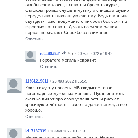
(якобы сломалось), плевать и бросать окурки,
слишком громко слушать музыку и слишком шумно
переделывать выхлопную систему. Ведь в машине
едут дети тоже, подумайте о них хотя бы, если на
взрослых наплевать. Делать всем замечания
нервов не хватает. Спасибо за внимание!
Ответить
•
id11893834
767
20 мая 2022 в 19:42
Горбатого могила исправит.
Ответить
•
11361219611
20 мая 2022 в 15:55
Как я вижу эту новость: МБ скидывает свои
легендарные музейные машины. Пусть они хоть
сколько пишут про свою успешность и рисуют
красивую отчётность, такое не делается когда все
хорошо.
Ответить
•
id17137339
20 мая 2022 в 18:18
Мерседес продал сам себе по сути. Нельзя