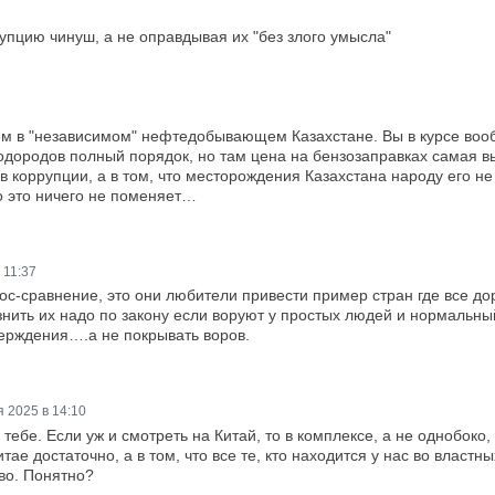
рупцию чинуш, а не оправдывая их "без злого умысла"
чем в "независимом" нефтедобывающем Казахстане. Вы в курсе воо
одородов полный порядок, но там цена на бензозаправках самая выс
е в коррупции, а в том, что месторождения Казахстана народу его н
о это ничего не поменяет…
 11:37
ос-сравнение, это они любители привести пример стран где все до
нить их надо по закону если воруют у простых людей и нормальны
верждения….а не покрывать воров.
 2025 в 14:10
тебе. Если уж и смотреть на Китай, то в комплексе, а не однобоко, 
итае достаточно, а в том, что все те, кто находится у нас во влас
во. Понятно?