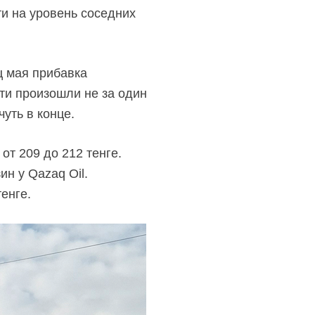
и на уровень соседних
 мая прибавка
эти произошли не за один
чуть
в конце.
т 209 до 212 тенге.
ин у Qazaq Oil.
тенге.