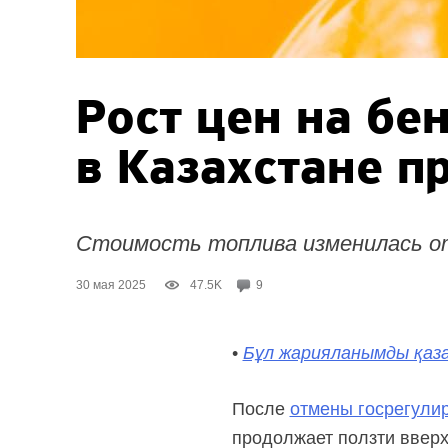
Рост цен на бе
в Казахстане п
Стоимость топлива изменилась от 
30 мая 2025
47.5K
9
•
Бұл жарияланымды қаза
После
отмены госрегули
продолжает ползти вверх