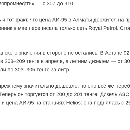
«Газпромнефти» — c 307 до 310.
и тот факт, что цена
АИ-95
в Алматы держится на п
енник в мае переписала только сеть Royal Petrol. Ст
анского значения в стороне не остались. В Астане
92
ив 208–209 тенге в апреле, а летним дизелем — от 307
али по
303–305 тенге
за литр.
прежнему
значительно дешевле, но оно всё же переб
Теперь он торгуется от 200 до 201 тенге. Дизель АЗС 
ь и цена
АИ-95
на станциях Helios: она поднялась с 25