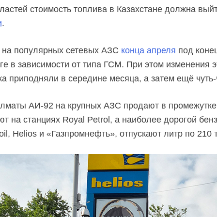
ластей стоимость топлива в Казахстане должна выйт
и
.
и на популярных сетевых АЗС
конца апреля
под конец
нге в зависимости от типа ГСМ. При этом изменения 
ка приподняли в середине месяца, а затем ещё
чуть-
лматы АИ-92 на крупных АЗС продают в промежутке о
 на станциях Royal Petrol, а наиболее дорогой бенз
il, Helios и «Газпромнефть», отпускают литр по 210 