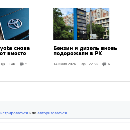
yota снова
Бензин и дизель вновь
ют вместе
подорожали в РК
1.4K
5
14 июля 2026
22.6K
6
гистрироваться
или
авторизоваться
.