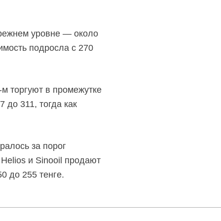
режнем уровне — около
оимость подросла с 270
-м
торгуют в промежутке
 до 311, тогда как
ралось за порог
Helios и Sinooil продают
0 до 255 тенге.