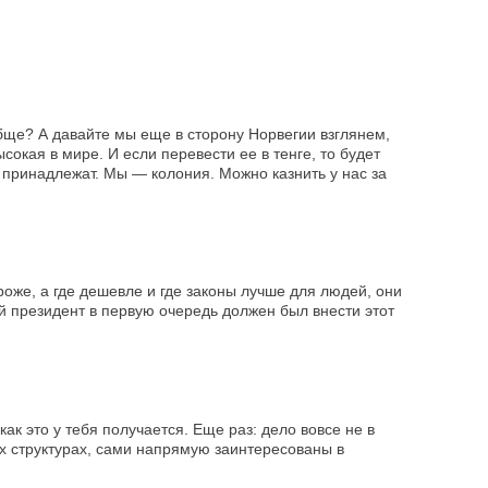
бще? А давайте мы еще в сторону Норвегии взглянем,
окая в мире. И если перевести ее в тенге, то будет
е принадлежат. Мы — колония. Можно казнить у нас за
роже, а где дешевле и где законы лучше для людей, они
й президент в первую очередь должен был внести этот
как это у тебя получается. Еще раз: дело вовсе не в
тных структурах, сами напрямую заинтересованы в