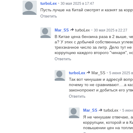
•
turboLex
30 мая 2025 в 17:47
Пусть лучше на Китай смотрят и казнят за кор
Ответить
•
Mar_SS
turboLex
30 мая 2025 в 22:27
В Китае цена бензина раза в 2 выше, 
а? У этих с добычей собственных углев
трехзначное число за литр. Дело тут н
коррупцию каждого второго "чинаря", н
Ответить
•
turboLex
Mar_SS
5 июня 2025 в
Так вот чинушам и адресуй вопр
почему то не сравнивают….а каз
законопроект и добиться его ут
Ответить
•
Mar_SS
turboLex
5 июня
Я не чинушам отвечаю, а 
коррупции, которой и в К
повышении цен на топли