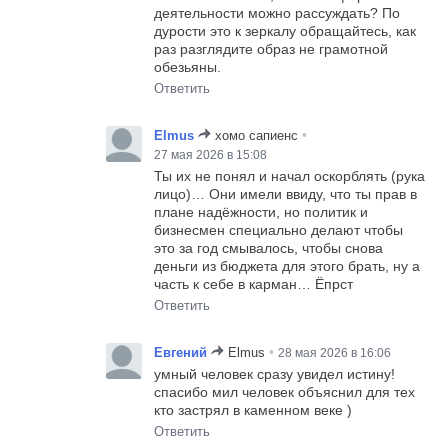
деятельности можно рассуждать? По
дурости это к зеркалу обращайтесь, как
раз разглядите образ не грамотной
обезьяны.
Ответить
•
Elmus
хомо сапиенс
27 мая 2026 в 15:08
Ты их не понял и начал оскорблять (рука
лицо)… Они имели ввиду, что ты прав в
плане надёжности, но политик и
бизнесмен специально делают чтобы
это за год смывалось, чтобы снова
деньги из бюджета для этого брать, ну а
часть к себе в карман… Ёпрст
Ответить
•
Евгений
Elmus
28 мая 2026 в 16:06
умный человек сразу увидел истину!
спасибо мил человек объяснил для тех
кто застрял в каменном веке )
Ответить