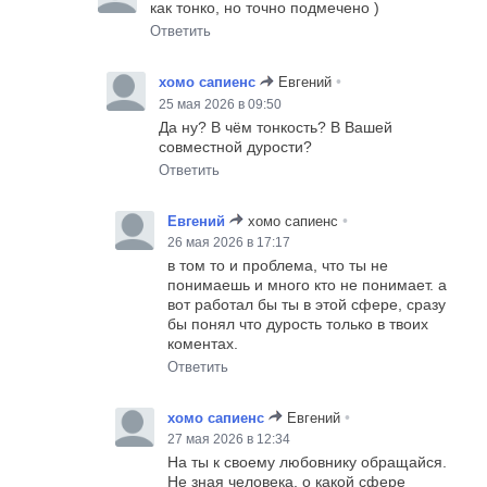
как тонко, но точно подмечено )
Ответить
•
хомо сапиенс
Евгений
25 мая 2026 в 09:50
Да ну? В чём тонкость? В Вашей
совместной дурости?
Ответить
•
Евгений
хомо сапиенс
26 мая 2026 в 17:17
в том то и проблема, что ты не
понимаешь и много кто не понимает. а
вот работал бы ты в этой сфере, сразу
бы понял что дурость только в твоих
коментах.
Ответить
•
хомо сапиенс
Евгений
27 мая 2026 в 12:34
На ты к своему любовнику обращайся.
Не зная человека, о какой сфере