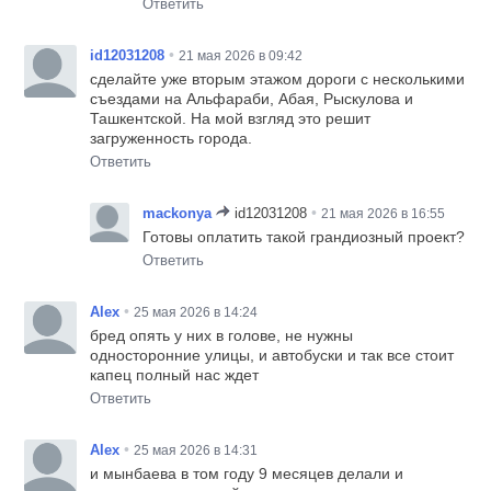
Ответить
•
id12031208
21 мая 2026 в 09:42
сделайте уже вторым этажом дороги с несколькими
съездами на Альфараби, Абая, Рыскулова и
Ташкентской. На мой взгляд это решит
загруженность города.
Ответить
•
mackonya
id12031208
21 мая 2026 в 16:55
Готовы оплатить такой грандиозный проект?
Ответить
•
Alex
25 мая 2026 в 14:24
бред опять у них в голове, не нужны
односторонние улицы, и автобуски и так все стоит
капец полный нас ждет
Ответить
•
Alex
25 мая 2026 в 14:31
и мынбаева в том году 9 месяцев делали и