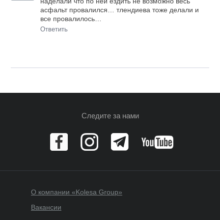
наделали что по ней ездить не возможно весь
асфальт провалился… тлендиева тоже делали и
все провалилось…
Ответить
Следите за нами
О компании «Kolesa Group»
Вакансии