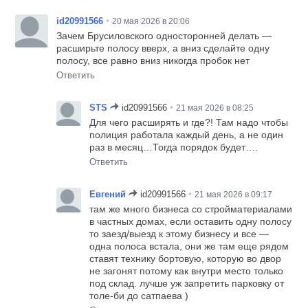
•
id20991566
20 мая 2026 в 20:06
Зачем Брусиловского односторонней делать —
расширьте полосу вверх, а вниз сделайте одну
полосу, все равно вниз никогда пробок нет
Ответить
•
STS
id20991566
21 мая 2026 в 08:25
Для чего расширять и где?! Там надо чтобы
полиция работала каждый день, а не один
раз в месяц…Тогда порядок будет….
Ответить
•
Евгений
id20991566
21 мая 2026 в 09:17
там же много бизнеса со стройматериалами
в частных домах, если оставить одну полосу
то заезд/выезд к этому бизнесу и все —
одна полоса встала, они же там еще рядом
ставят технику бортовую, которую во двор
не загонят потому как внутри место только
под склад. лучше уж запретить парковку от
толе-би до сатпаева )