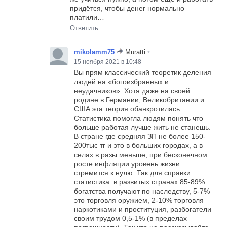
придётся, чтобы денег нормально
платили…
Ответить
•
mikolamm75
Muratti
15 ноября 2021 в 10:48
Вы прям классический теоретик деления
людей на «богоизбранных и
неудачников». Хотя даже на своей
родине в Германии, Великобритании и
США эта теория обанкротилась.
Статистика помогла людям понять что
больше работая лучше жить не станешь.
В стране где средняя ЗП не более 150-
200тыс тг и это в больших городах, а в
селах в разы меньше, при бесконечном
росте инфляции уровень жизни
стремится к нулю. Так для справки
статистика: в развитых странах 85-89%
богатства получают по наследству, 5-7%
это торговля оружием, 2-10% торговля
наркотиками и проституция, разбогатели
своим трудом 0,5-1% (в пределах