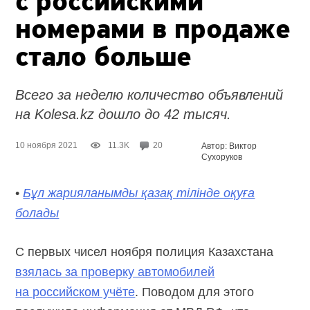
с российскими
номерами в продаже
стало больше
Всего за неделю количество объявлений
на Kolesa.kz дошло до 42 тысяч.
10 ноября 2021
11.3K
20
Автор: Виктор
Сухоруков
•
Бұл жарияланымды қазақ тілінде оқуға
болады
С первых чисел ноября полиция Казахстана
взялась за проверку автомобилей
на российском учёте
. Поводом для этого