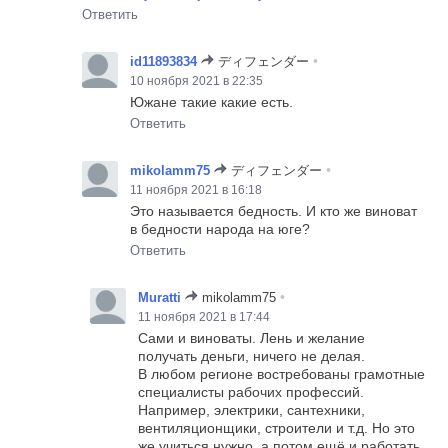
Ответить
•
id11893834
ディフェンダー
10 ноября 2021 в 22:35
Южане такие какие есть.
Ответить
•
mikolamm75
ディフェンダー
11 ноября 2021 в 16:18
Это называется бедность. И кто же виноват
в бедности народа на юге?
Ответить
•
Muratti
mikolamm75
11 ноября 2021 в 17:44
Сами и виноваты. Лень и желание
получать деньги, ничего не делая.
В любом регионе востребованы грамотные
специалисты рабочих профессий.
Например, электрики, сантехники,
вентиляционщики, строители и т.д. Но это
же учиться нужно, а потом ещё и работать