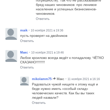
погрешности). Так что не рассказывайте
бред наших чиновников: про ленивое
население и успешных бизнесменов-
чиновников.
Ответить
•
maik
10 ноября 2021 в 19:36
пусть проверят на двойников
Ответить
•
Макс
10 ноября 2021 в 19:46
Любое кроилово всегда ведёт к попадалову. ЧЁТКО
СКАЗАНО!!!!!!!!!
Ответить
•
mikolamm75
Макс
11 ноября 2021 в 16:16
Радоваться чужой нищете к этому ещё и
беде нужно иметь «особый склад»
человеческих качеств. Как бы вы таких
людей назвали?
Ответить