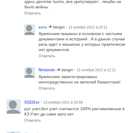
здесь десятки тысяч, все уригулируют , лишбы не
было войны.
Ответить
•
котэ
bengm
11 ноября 2021 в 10:11
Армянские машины в основном с чистыми
документами и историей . А в даном случаи
речь идет о машинах у которых практически
нет документов .
Ответить
•
Nintendo
bengm
11 ноября 2021 в 12:11
Армянские зарегистрированы
непосредственно на жителей Казахстана!
Ответить
•
Х2222хх
10 ноября 2021 в 20:09
рус учет,бел учет считаются 100% растаможеные в
КЗ.Учет да сами авто нет
Ответить