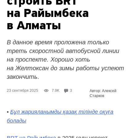
строить BRT
на Райымбека
в Алматы
В данное время проложена только
треть скоростной автобусной линии
на проспекте. Хорошо хоть
на Желтоксан до зимы работы успеют
закончить.
23 сентября 2025
7.9K
3
Автор: Алексей
Старков
•
Бұл жарияланымды қазақ тілінде оқуға
болады
BRT на Райымбека
в 2025 году успеют