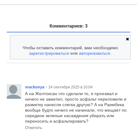
Комментариев: 3
✖
Чтобы оставить комментарий, вам необходимо
зарегистрироваться
или
авторизоваться
.
•
mackonya
24 сентября 2025 в 10:04
А на Желтоксан что сделали то, я проезжал и
ничего не заметил, просто асфальт переложили и
разметку нанесли слегка другую? А на Раимбека
вообще будто ничего не начинали, что мещает по
середине зеленые насаждения убирать или
переносить и асфальтировать?
Ответить