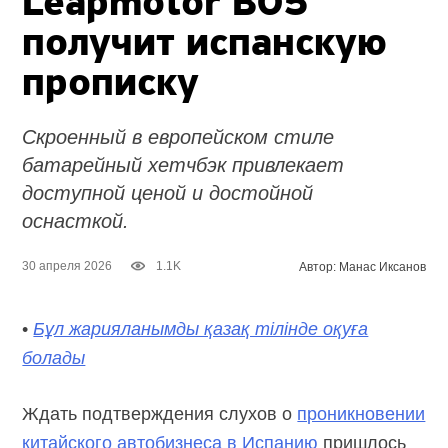
Leapmotor B05
получит испанскую
прописку
Скроенный в европейском стиле
батарейный хетчбэк привлекает
доступной ценой и достойной
оснасткой.
30 апреля 2026
1.1K
Автор: Манас Иксанов
•
Бұл жарияланымды қазақ тілінде оқуға
болады
Ждать подтверждения слухов о
проникновении
китайского автобизнеса в Испанию
пришлось