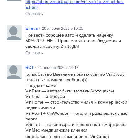
https://shop.vinfastauto.com/vn_vi/o-to-vinfast-lux-
a.html
Ответить
•
Elmus
20 апреля 2026 в 15:21
Привести хорошее авто и сделать наценку
50%-70%: НЕТ! Привести что то из бюджеток и
сделать наценку 2 к 1: ДА!
Ответить
•
RCT
21 апреля 2026 в 16:18
Когда был во Вьетнаме показалось что VinGroup
взяла вьетнамцев в рабство))).
Посудите сами:
VinFast — автомобили+мопеды/мотоциклы
VinBus — автобусы
VinHome — строительство жилья и коммерческой
недвижимости
VinPearl + VinWonder — отели и развлекательные
парки
VSmart — телевизоры и говорят есть смартфоны
VinMec -медицинские клиники
еще какие-то есть компании от VinGroup