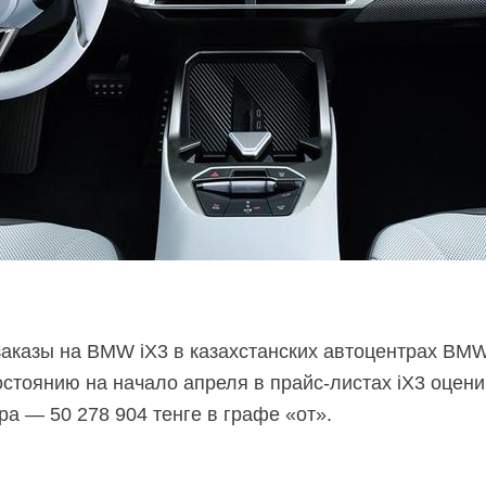
заказы на BMW iX3 в казахстанских автоцентрах BM
остоянию на начало апреля в
прайс-листах
iX3 оцени
а — 50 278 904 тенге в графе «от».