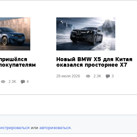
пришёлся
Новый BMW X5 для Китая
 покупателям
оказался просторнее X7
28 июля 2026
2.3K
3
2.3K
4
гистрироваться
или
авторизоваться
.