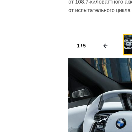
от
108.7-киловаттного
акк
от испытательного цикла
1
/
5