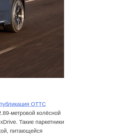
публикация ОТТС
2.89-метровой
колёсной
Drive. Такие паркетники
кой, питающейся