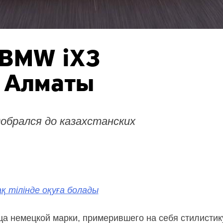
 BMW iX3
в Алматы
обрался до казахстанских
қ тілінде оқуға болады
а немецкой марки, примерившего на себя стилистику