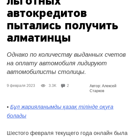
льготных
автокредитов
пытались получить
алматинцы
Однако по количеству выданных счетов
на оплату автомобиля лидируют
автомобилисты столицы.
9 февраля 2023
3.3K
2
Автор: Алексей
Старков
•
Бұл жарияланымды қазақ тілінде оқуға
болады
Шестого февраля текущего года онлайн была