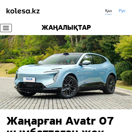
Қаз
Рус
ЖАҢАЛЫҚТАР
Жаңарған Avatr 07