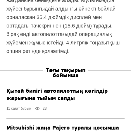
жағдайына бейімделе алады. Мультимедиа
жүйесі бұрынғыдай алдыңғы әйнекті бойлай
орналасқан 35.4 дюймдік дисплей мен
ортадағы тачскриннен (15.6 дюйм) тұрады,
бірақ енді автопилоттағыдай операциялық
жүйемен жұмыс істейді. 4 литрлік тоңазытқыш
опция ретінде қолжетімді.
Тағы тақырып
бойынша
Қытай билігі автопилоттың көгілдір
жарығына тыйым салды
11 сағат бұрын
23
Mitsubishi жаңа Pajero туралы қосымша