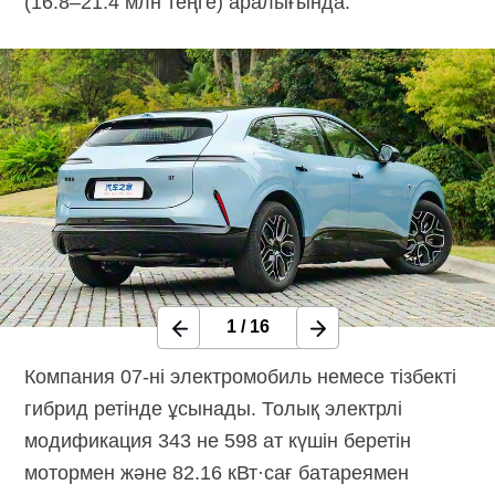
(16.8–21.4 млн теңге) аралығында.
1
/
16
Компания
07-ні
электромобиль немесе тізбекті
гибрид ретінде ұсынады. Толық электрлі
модификация 343 не 598 ат күшін беретін
мотормен және 82.16 кВт·сағ батареямен