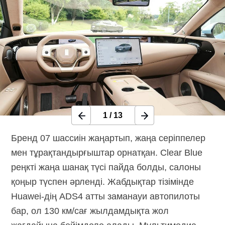
1
/
13
Бренд 07 шассиін жаңартып, жаңа серіппелер
мен тұрақтандырғыштар орнатқан. Clear Blue
реңкті жаңа шанақ түсі пайда болды, салоны
қоңыр түспен әрленді. Жабдықтар тізімінде
Huawei-дің ADS4 атты заманауи автопилоты
бар, ол 130 км/сағ жылдамдықта жол