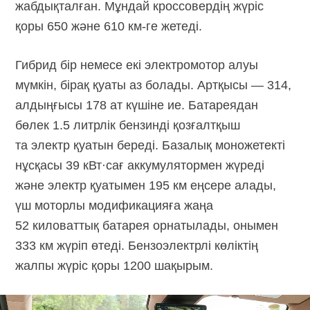
жабдықталған. Мұндай кроссовердің жүріс
қоры 650 және 610 км-ге жетеді.
Гибрид бір немесе екі электромотор алуы
мүмкін, бірақ қуаты аз болады. Артқысы — 314,
алдыңғысы 178 ат күшіне ие. Батареядан
бөлек 1.5 литрлік бензинді қозғалтқыш
та электр қуатын береді. Базалық моножетекті
нұсқасы 39 кВт·сағ аккумулятормен жүреді
және электр қуатымен 195 км еңсере алады,
үш моторлы модификацияға жаңа
52 киловаттық батарея орнатылады, онымен
333 км жүріп өтеді. Бензоэлектрлі көліктің
жалпы жүріс қоры 1200 шақырым.