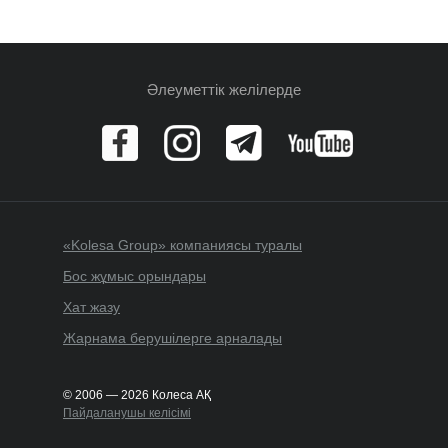
Әлеуметтік желілерде
«Kolesa Group» компаниясы туралы
Бос жұмыс орындары
Хат жазу
Жарнама берушілерге арналады
© 2006 — 2026 Колеса АҚ
Пайдаланушы келісімі