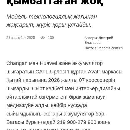
қымбаттаған жоқ
Модель технологиялық жағынан
жақсарып, жүріс қоры ұлғайды.
23 қыркүйек 2025
130
Авторы: Дмитрий
Елизаров
Фото: autohome.com.cn
Changan мен Huawei және аккумулятор
шығаратын CATL бірлесІп құрған Avatr маркасы
Қытай нарығына 2026 жылғы 07 кроссоверін
шығарды. Сырт келбеті мен интерьер дизайны
айтарлықтай өзгермеген, бірақ заманауи
медиажүйе алды, кейбір нұсқада
сыйымдылығы жоғары аккумулятор бар.
Бағасы бұрынғыдай 219 900-279 900 юань