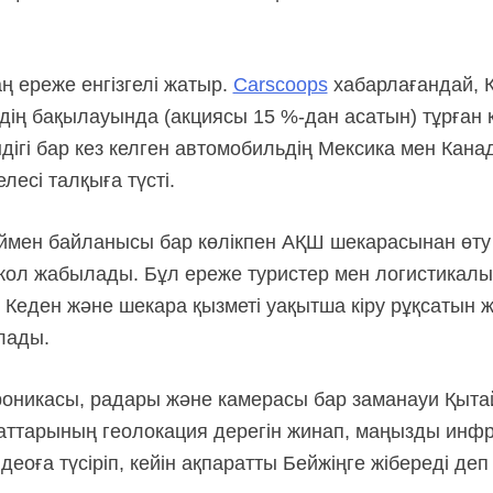
ң ереже енгізгелі жатыр.
Carscoops
хабарлағандай, 
рдің бақылауында (акциясы
15 %-дан
асатын) тұрған 
ндігі бар кез келген автомобильдің Мексика мен Кан
лесі талқыға түсті.
ймен байланысы бар көлікпен АҚШ шекарасынан өту
 жол жабылады. Бұл ереже туристер мен логистикалы
ні Кеден және шекара қызметі уақытша кіру рұқсаты
лады.
оникасы, радары және камерасы бар заманауи Қыта
маттарының геолокация дерегін жинап, маңызды ин
еоға түсіріп, кейін ақпаратты Бейжіңге жібереді деп 