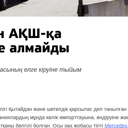
ен
АҚШ-қа
ре алмайды
сының елге кіруіне тыйым
ігі Қытайдан және шетелдік қарсылас деп танылған
аниялардың мұнда көлік импорттауына, өндіруіне ж
тқаны белгілі болған. Осы заң жобасы тіпті
Mercedes