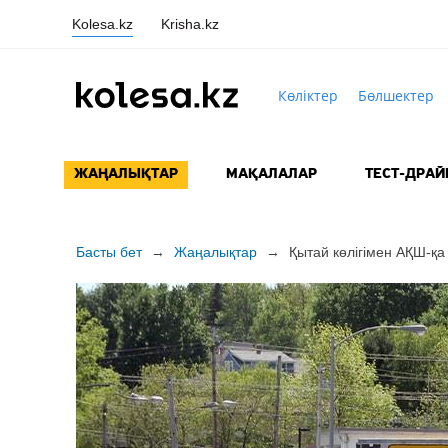
Kolesa.kz
Krisha.kz
Көліктер
Бөлшектер
ЖАҢАЛЫҚТАР
МАҚАЛАЛАР
ТЕСТ-ДРАЙ
Басты бет
→
Жаңалықтар
→
Қытай көлігімен
АҚШ-қа