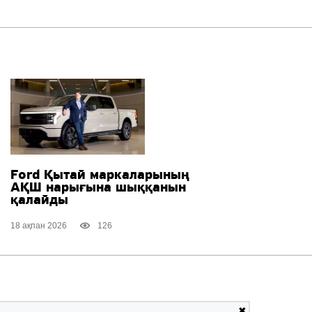
Ford Қытай маркаларының
АҚШ нарығына шыққанын
қалайды
18 ақпан 2026
126
✖