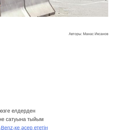
Авторы: Манас Иксанов
 өзге елдерден
әне сатуына тыйым
-Benz-ке
әсер ететін