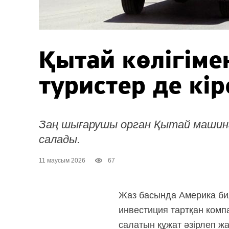
Қытай көлігім
туристер де кі
Заң шығарушы орган Қытай машина
салады.
11 маусым 2026
67
Жаз басында Америка бил
инвестиция тартқан комп
салатын құжат әзірлеп жа