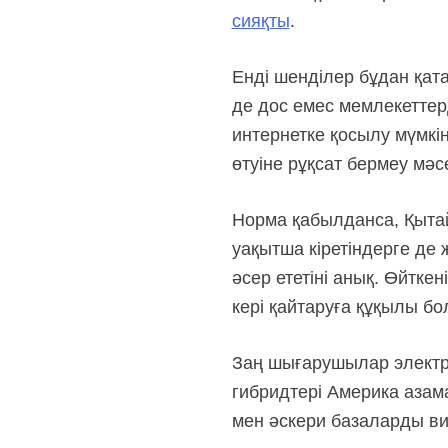
сияқты
.
Енді шенділер бұдан қата
де дос емес мемлекетте
интернетке қосылу мүмкі
өтуіне рұқсат бермеу мәсе
Норма қабылданса, Қыта
уақытша кіретіндерге де
әсер ететіні анық. Өйтке
кері қайтаруға құқылы бо
Заң шығарушылар электр
гибридтері Америка аза
мен әскери базаларды вид