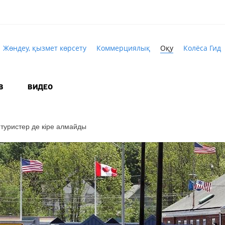
Жөндеу, қызмет көрсету
Коммерциялық
Оқу
Колёса Гид
В
ВИДЕО
туристер де кіре алмайды