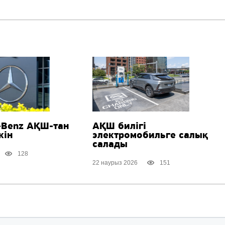
-Benz
АҚШ-тан
АҚШ билігі
кін
электромобильге салық
салады
128
22 наурыз 2026
151