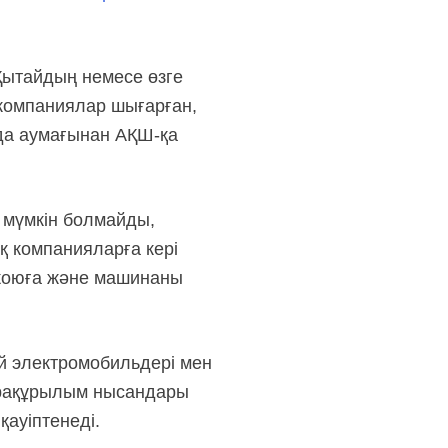
Қытайдың немесе өзге
компаниялар шығарған,
ада аумағынан
АҚШ-қа
 мүмкін болмайды,
қ компанияларға кері
н жоюға және машинаны
й электромобильдері мен
фрақұрылым нысандары
қауіптенеді.