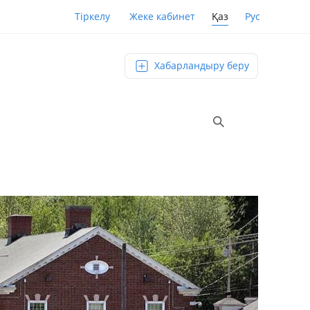
Қаз
Рус
Тіркелу
Жеке кабинет
Хабарландыру беру