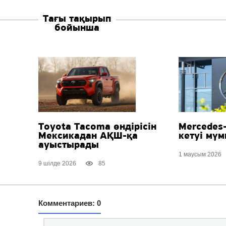
Тағы тақырып
бойынша
Toyota Tacoma өндірісін
Mercedes
Мексикадан АҚШ-қа
кетуі мүм
ауыстырады
1 маусым 2026
9 шілде 2026
85
Комментариев: 0