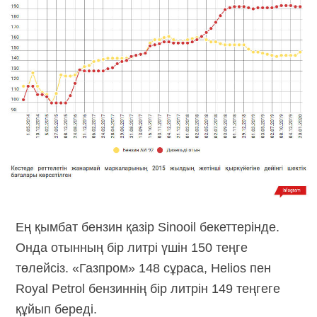
Ең қымбат бензин қазір Sinooil бекеттерінде.
Онда отынның бір литрі үшін 150 теңге
төлейсіз. «Газпром» 148 сұраса, Helios пен
Royal Petrol бензиннің бір литрін 149 теңгеге
құйып береді.