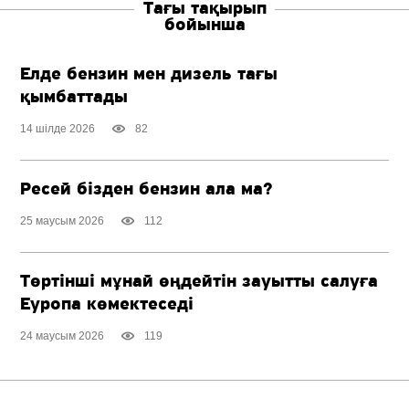
Тағы тақырып
бойынша
Елде бензин мен дизель тағы
қымбаттады
14 шілде 2026
82
Ресей бізден бензин ала ма?
25 маусым 2026
112
Төртінші мұнай өңдейтін зауытты салуға
Еуропа көмектеседі
24 маусым 2026
119