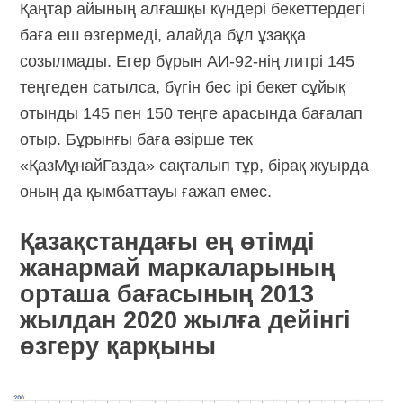
Қаңтар айының алғашқы күндері бекеттердегі
баға еш өзгермеді, алайда бұл ұзаққа
созылмады. Егер бұрын АИ-92-нің литрі 145
теңгеден сатылса, бүгін бес ірі бекет сұйық
отынды 145 пен 150 теңге арасында бағалап
отыр. Бұрынғы баға әзірше тек
«ҚазМұнайГазда» сақталып тұр, бірақ жуырда
оның да қымбаттауы ғажап емес.
Қазақстандағы ең өтімді
жанармай маркаларының
орташа бағасының 2013
жылдан 2020 жылға дейінгі
өзгеру қарқыны