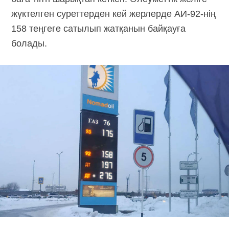
жүктелген суреттерден кей жерлерде АИ-92-нің
158 теңгеге сатылып жатқанын байқауға
болады.