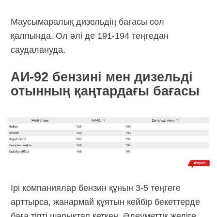
Маусымаралық дизельдің бағасы сол
қалпында. Ол әлі де 191-194 теңгедан
саудалануда.
АИ-92 бензині мен дизельді
отынның қаңтардағы бағасы
Ірі компаниялар бензин құнын 3-5 теңгеге
арттырса, жанармай құятын кейбір бекеттерде
баға тіпті шарықтап кеткен. Әлеуметтік желіге