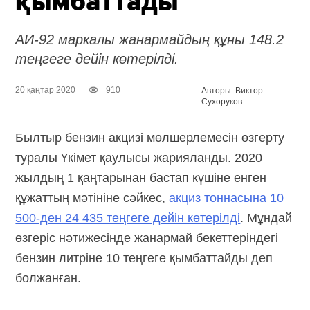
қымбаттады
АИ-92 маркалы жанармайдың құны 148.2
теңгеге дейін көтерілді.
20 қаңтар 2020
910
Авторы: Виктор
Сухоруков
Былтыр бензин акцизі мөлшерлемесін өзгерту
туралы Үкімет қаулысы жарияланды. 2020
жылдың 1 қаңтарынан бастап күшіне енген
құжаттың мәтініне сәйкес,
акциз тоннасына 10
500-ден 24 435 теңгеге дейін көтерілді
. Мұндай
өзгеріс нәтижесінде жанармай бекеттеріндегі
бензин литріне 10 теңгеге қымбаттайды деп
болжанған.