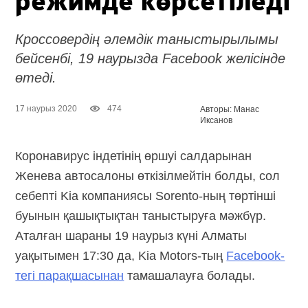
режимде көрсетіледі
Кроссовердің әлемдік таныстырылымы
бейсенбі, 19 наурызда Facebook желісінде
өтеді.
17 наурыз 2020
474
Авторы: Манас
Иксанов
Коронавирус індетінің өршуі салдарынан
Женева автосалоны өткізілмейтін болды, сол
себепті Kia компаниясы Sorento-ның төртінші
буынын қашықтықтан таныстыруға мәжбүр.
Аталған шараны 19 наурыз күні Алматы
уақытымен 17:30 да, Kia Motors-тың
Facebook-
тегі парақшасынан
тамашалауға болады.