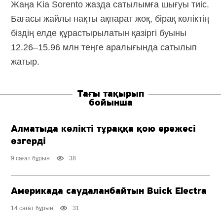
Жаңа Kia Sorento жазда сатылымға шығуы тиіс.
Бағасы жайлы нақты ақпарат жоқ, бірақ көліктің
біздің елде құрастырылатын қазіргі буыны
12.26–15.96 млн теңге аралығында сатылып
жатыр.
Тағы тақырып
бойынша
Алматыда көлікті тұраққа қою ережесі
өзгерді
9 сағат бұрын
38
Америкада саудаланбайтын Buick Electra
14 сағат бұрын
31