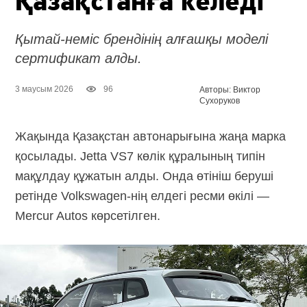
Қазақстанға келеді
Қытай-неміс брендінің алғашқы моделі
сертификат алды.
3 маусым 2026
96
Авторы: Виктор
Сухоруков
Жақында Қазақстан автонарығына жаңа марка
қосылады. Jetta VS7 көлік құралының типін
мақұлдау құжатын алды. Онда өтініш беруші
ретінде
Volkswagen-нің
елдегі ресми өкілі —
Mercur Autos көрсетілген.