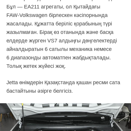
Бұл — EA211 агрегаты, ол Қытайдағы
FAW-Volkswagen
бірлескен кәсіпорнында
жасалады. Құжатта беріліс қорабының түрі
жазылмаған. Бірақ өз отанында және басқа
елдерде жүрген VS7 алдыңғы дөңгелектерді
айналдыратын 6 сатылы механика немесе
6 диапазонды автоматпен жабдықталады.
Толық жетек жүйесі жоқ.
Jetta өнімдерін Қазақстанда қашан ресми сата
бастайтыны әзірге белгісіз.