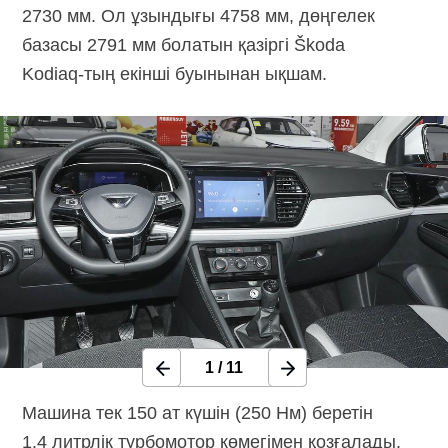
2730 мм. Ол ұзындығы 4758 мм, дөңгелек
базасы 2791 мм болатын қазіргі Škoda
Kodiaq-тың
екінші буынынан ықшам.
1
/
11
Машина тек 150 ат күшін (250 Нм) беретін
1.4 литрлік турбомотор көмегімен қозғалады.