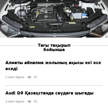
Тағы тақырып
бойынша
Алматы айналма жолының ақысы екі есе
өседі
1 сағат бұрын
10
Audi Q9 Қазақстанда саудаға шығады
3 сағат бұрын
25