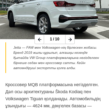
1
/
10
Jetta — FAW мен
Volkswagen-нің
бірлескен жобасы.
Бренд 2019 жылы құрылып, алғашқы кезеңде
Қытайда VW Group платформаларына негізделген
бірнеше седан мен кроссовер сатты. Кейін
автоөндіруші экспортты қолға алды.
Кроссовер MQB платформасына негізделген.
Дәл осы архитектураны Škoda Kodiaq пен
Volkswagen Tiguan қолданады. Автомобильдің
ұзындығы — 4624 мм, дөңгелек базасы —