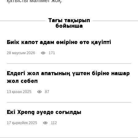
қатысты мәлімет жоқ.
Тағы тақырып
бойынша
Биік капот адам өміріне өте қауіпті
28 маусым 2026
171
Елдегі жол апатының үштен біріне нашар
жол себеп
13 қазан 2025
87
Екі Xpeng әуеде соғылды
17 қыркүйек 2025
112