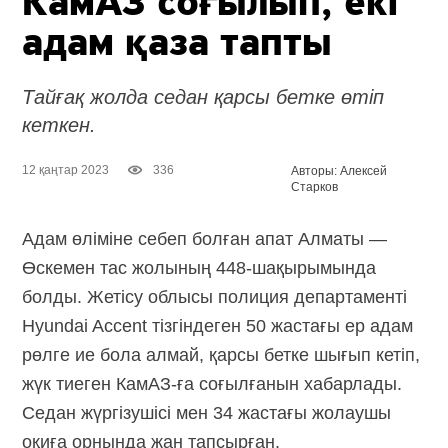
КамАЗ соғылып, екі
адам қаза тапты
Тайғақ жолда седан қарсы бетке өтіп
кеткен.
12 қаңтар 2023
336
Авторы: Алексей
Старков
Адам өліміне себеп болған апат Алматы —
Өскемен тас жолының
448-шақырымында
болды. Жетісу облысы полиция департаменті
Hyundai Accent тізгіндеген 50 жастағы ер адам
рөлге ие бола алмай, қарсы бетке шығып кетіп,
жүк тиеген КамАЗ-ға соғылғанын хабарлады.
Седан жүргізушісі мен 34 жастағы жолаушы
оқиға орнында жан тапсырған.