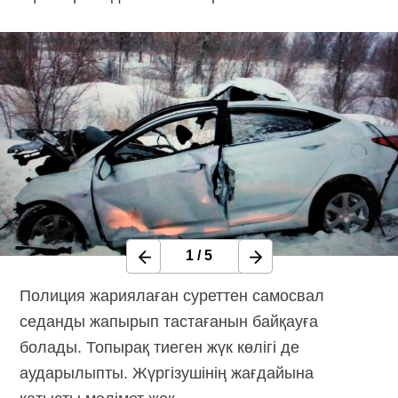
1
/
5
Полиция жариялаған суреттен самосвал
седанды жапырып тастағанын байқауға
болады. Топырақ тиеген жүк көлігі де
аударылыпты. Жүргізушінің жағдайына