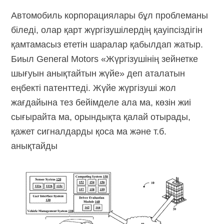
Автомобиль корпорациялары бұл проблеманы
біледі, олар қарт жүргізушілердің қауіпсіздігін
қамтамасыз ететін шаралар қабылдап жатыр.
Биыл General Motors «Жүргізушінің зейнетке
шығуын анықтайтын жүйе» деп аталатын
еңбекті патенттеді. Жүйе жүргізуші жол
жағдайына тез бейімделе ала ма, көзін жиі
сығырайта ма, орындықта қалай отырады,
қажет сигналдарды қоса ма және т.б.
анықтайды