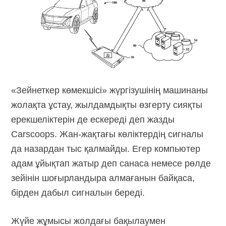
«Зейнеткер көмекшісі» жүргізушінің машинаны
жолақта ұстау, жылдамдықты өзгерту сияқты
ерекшеліктерін де ескереді деп жазды
Carscoops.
Жан-жақтағы
көліктердің сигналы
да назардан тыс қалмайды. Егер компьютер
адам ұйықтап жатыр деп санаса немесе рөлде
зейінін шоғырландыра алмағанын байқаса,
бірден дабыл сигналын береді.
Жүйе жұмысы жолдағы бақылаумен