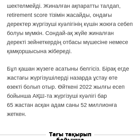
шектелмейді. Жиналған ақпаратты талдап,
retirement score тізімін жасайды, ондағы
деректер жүргізуші куәлігінің күшін жоюға себеп
болуы мүмкін. Сондай-ақ жүйе жиналған
деректі зейнеткердің отбасы мүшесіне немесе
қамқоршысына жібереді.
Бұл қашан жүзеге асатыны белгісіз. Бірақ егде
жастағы жүргізушілерді назарда ұстау өте
өзекті болып отыр. Өйткені 2022 жылғы есеп
бойынша
АҚШ-та
жүргізуші куәлігі бар
65 жастан асқан адам саны 52 миллионға
жеткен.
Тағы тақырып