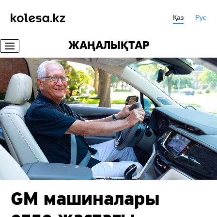
Қаз
Рус
ЖАҢАЛЫҚТАР
GM машиналары