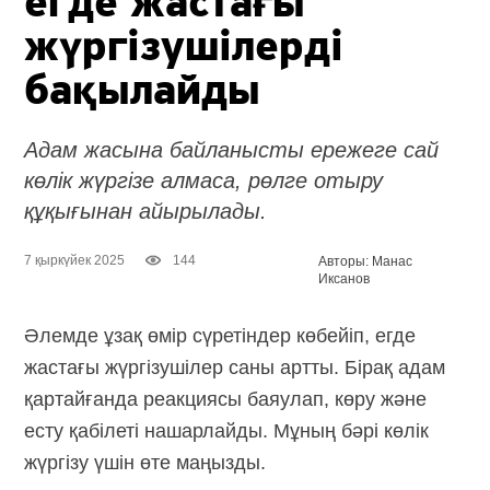
егде жастағы
жүргізушілерді
бақылайды
Адам жасына байланысты ережеге сай
көлік жүргізе алмаса, рөлге отыру
құқығынан айырылады.
7 қыркүйек 2025
144
Авторы: Манас
Иксанов
Әлемде ұзақ өмір сүретіндер көбейіп, егде
жастағы жүргізушілер саны артты. Бірақ адам
қартайғанда реакциясы баяулап, көру және
есту қабілеті нашарлайды. Мұның бәрі көлік
жүргізу үшін өте маңызды.