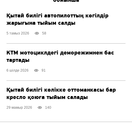
бойынша
Қытай билігі автопилоттың көгілдір
жарығына тыйым салды
5 тамыз 2026
58
KTM мотоциклдегі деморежимнен бас
тартады
6 шілде 2026
91
Қытай билігі көлікке оттоманкасы бар
кресло қоюға тыйым салады
29 мамыр 2026
140