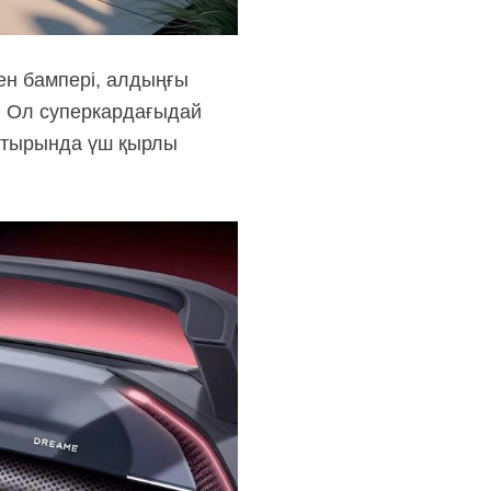
ен бампері, алдыңғы
й. Ол суперкардағыдай
Шатырында үш қырлы