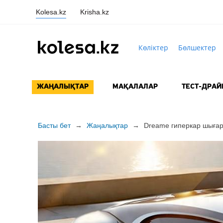
Kolesa.kz
Krisha.kz
Көліктер
Бөлшектер
ЖАҢАЛЫҚТАР
МАҚАЛАЛАР
ТЕСТ-ДРАЙ
Басты бет
→
Жаңалықтар
→
Dreame гиперкар шыға