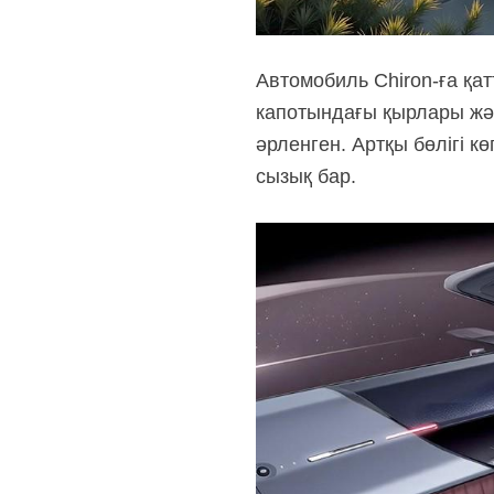
Автомобиль Chiron-ға қа
капотындағы қырлары жән
әрленген. Артқы бөлігі 
сызық бар.