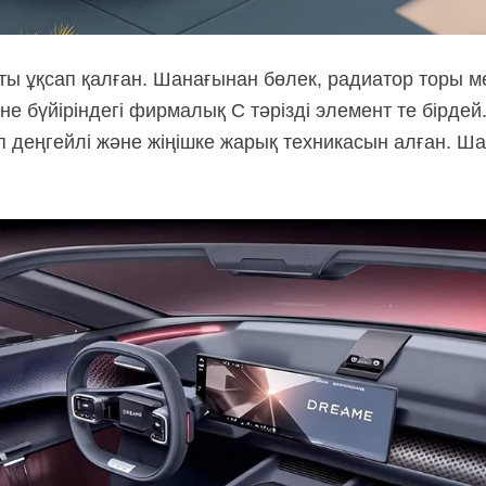
тты ұқсап қалған. Шанағынан бөлек, радиатор торы м
е бүйіріндегі фирмалық С тәрізді элемент те бірде
көп деңгейлі және жіңішке жарық техникасын алған. 