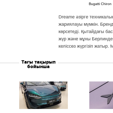
Bugatti Chiron
Dreame әзірге техникалы
жариялауы мүмкін. Бренд
көрсетеді. Қытайдағы бас
жүр және мұны Берлинде
келіссөз жүргізіп жатыр
Тағы тақырып
бойынша