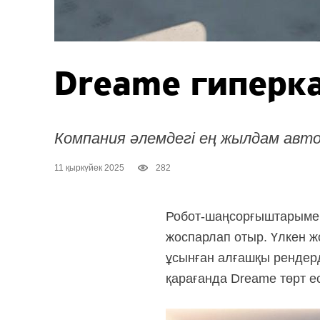
Dreame гиперк
Компания әлемдегі ең жылдам авто
11 қыркүйек 2025
282
Робот-шаңсорғыштарымен 
жоспарлап отыр. Үлкен ж
ұсынған алғашқы рендер
қарағанда Dreame төрт есі