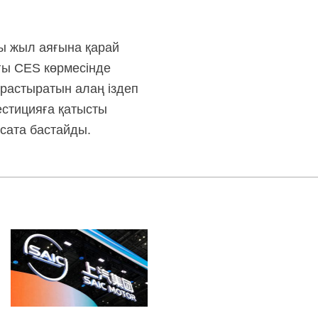
ны жыл аяғына қарай
ғы CES көрмесінде
ұрастыратын алаң іздеп
стицияға қатысты
 сата бастайды.