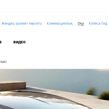
Жөндеу, қызмет көрсету
Коммерциялық
Оқу
Колёса Гид
В
ВИДЕО
рады