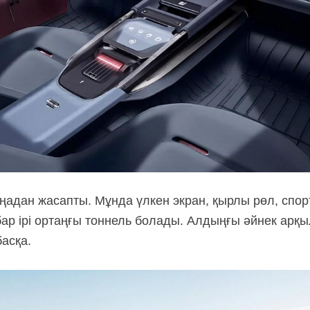
адан жасапты. Мұнда үлкен экран, қырлы рөл, спо
р ірі ортаңғы тоннель болады. Алдыңғы әйнек арқы
басқа.