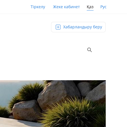
Қаз
Рус
Тіркелу
Жеке кабинет
Хабарландыру беру