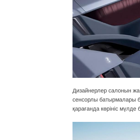
Дизайнерлер салонын жаң
сенсорлы батырмалары ба
қарағанда көрініс мүлде 