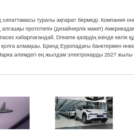
қ сипаттамасы туралы ақпарат бермеді. Компания о
 алғашқы прототипін (дизайнерлік макет) Америкада
пасөз хабарлағандай, Dreame қазірдің өзінде көлік қ
 қолға алмақшы. Бренд Еуропадағы банктермен инве
. Марка әлемдегі ең жылдам электрокарды 2027 жылы