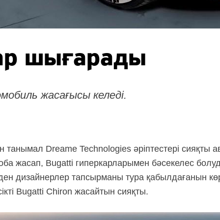
ар шығарады
мобиль жасағысы келеді.
танымал Dreame Technologies әріптестері сияқты 
оба жасап, Bugatti гиперкарларымен бәсекелес болу
ден дизайнерлер тапсырманы тура қабылдағанын көр
кті Bugatti Chiron жасайтын сияқты.