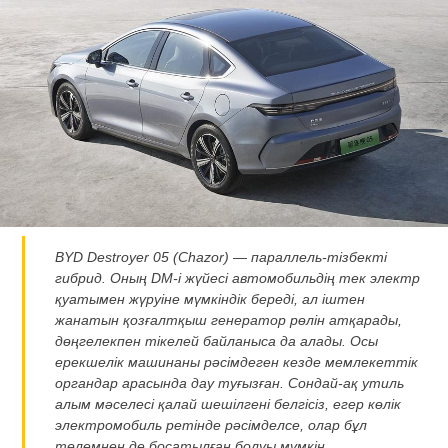
BYD Destroyer 05 (Chazor) —
параллель-тізбекті
гибрид. Оның
DM-i
жүйесі автомобильдің тек электр
қуатымен жүруіне мүмкіндік береді, ал іштен
жанатын қозғалтқыш генератор рөлін атқарады,
дөңгелекпен тікелей байланыса да алады. Осы
ерекшелік машинаны рәсімдеген кезде мемлекеттік
органдар арасында дау туғызған.
Сондай-ақ
утиль
алым мәселесі қалай шешілгені белгісіз, егер көлік
электромобиль ретінде рәсімделсе, олар бұл
төлемнен де босатылған болуы мүмкін.