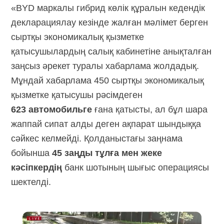
«BYD маркалы гибрид көлік құралын кедендік
декларациялау кезінде жалған мәлімет берген
сыртқы экономикалық қызметке
қатысушылардың салық кабинетіне анықталған
заңсыз әрекет туралы хабарлама жолдадық.
Мұндай хабарлама 450 сыртқы экономикалық
қызметке қатысушы рәсімдеген
623 автомобильге
ғана қатысты, ал бұл шара
жаппай сипат алды деген ақпарат шындыққа
сәйкес келмейді. Қолданыстағы заңнама
бойынша
45 заңды тұлға мен жеке
кәсіпкердің
банк шотының шығыс операциясы
шектелді.