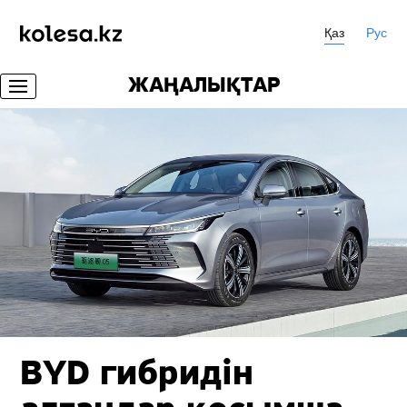
Қаз
Рус
ЖАҢАЛЫҚТАР
BYD гибридін