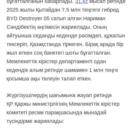
бұғатталғанын хабарлады.
31.kz
мысал ретінде
2025 жылы Қытайдан 7.5 млн теңгеге гибрид
BYD Destroyer 05 сатып алған Нариман
Сәндібектің әңгімесін жариялады. Оның
айтуынша седанды кеденде рәсімдеп, құжатын
тексеріп, Қазақстанда тіркеген. Бірақ арада бір
жыл өткен соң банктегі шоты бұғатталған.
Мемлекеттік кірістер департаменті одан
кедендік алым ретінде шамамен 1 млн теңге
қосымша ақы төлеуін талап еткен.
Жүргізушілердің шағымына жауап ретінде
ҚР Қаржы министрлігінің Мемлекеттік кірістер
комитеті ресми парақшасында мынадай
түсіндірме жариялады: