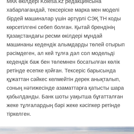
МКК өкілдері Kolesa.kz редакциясына
хабарлағандай, тексеріске марка мен моделі
бірдей машиналар үшін әртүрлі СЭҚ ТН коды
көрсетілгені себеп болған. Қытай брендінің
Қазақстандағы ресми өкілдері мұндай
машинаны кедендік алымдарды төлей отырып
рәсімдеген, ал кей тұлға дәл сол модельді
кедендік баж бен төлемнен босатылған көлік
ретінде есепке қойған. Тексеріс барысында
құжаттан сәйкес келмейтін дерек анықталып,
соның нәтижесінде азаматтарға қатысты шара
қабылданды. Банк шоты уақытша бұғатталған
жеке тұлғалардың бәрі жеке кәсіпкер ретінде
тіркелген.