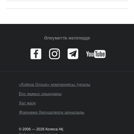
Әлеуметтік желілерде
«Kolesa Group» компаниясы туралы
Бос жұмыс орындары
Хат жазу
Жарнама берушілерге арналады
© 2006 — 2026 Колеса АҚ