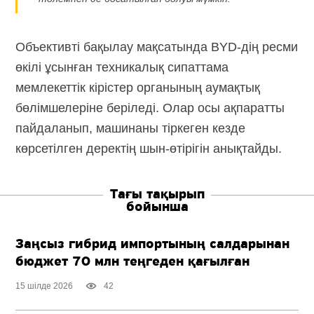
Объективті бақылау мақсатында
BYD-дің
ресми
өкілі ұсынған техникалық сипаттама
мемлекеттік кірістер органының аумақтық
бөлімшелеріне беріледі. Олар осы ақпаратты
пайдаланып, машинаны тіркеген кезде
көрсетілген деректің шын-өтірігін анықтайды.
Тағы тақырып
бойынша
Заңсыз гибрид импортының салдарынан
бюджет 70 млн теңгеден қағылған
15 шілде 2026
42