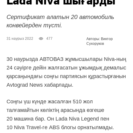
Lada Niva шығарды
Сертификат алатын 20 автомобиль
конвейерден түсті.
31 наурыз 2022
477
Авторы: Виктор
Сухоруков
30 наурызда АВТОВАЗ жұмысшылары
Niva-ның
24 сәуірге дейін жалғасатын ұжымдық демалыс
қарсаңындағы соңғы партиясын құрастырғанын
Avtograd News хабарлады.
Соңғы үш күнде жасалған 510 жол
талғамайтын көліктің арасында өзгеше
20 машина бар. Он Lada Niva Legend пен
10 Niva Travel-ге ABS блогы орнатылмады.