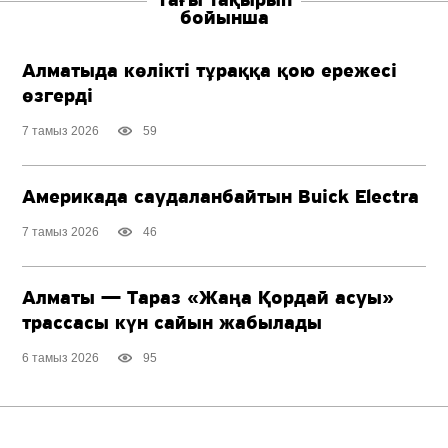
Тағы тақырып
бойынша
Алматыда көлікті тұраққа қою ережесі
өзгерді
7 тамыз 2026
59
Америкада саудаланбайтын Buick Electra
7 тамыз 2026
46
Алматы — Тараз «Жаңа Қордай асуы»
трассасы күн сайын жабылады
6 тамыз 2026
95