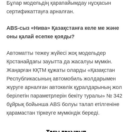
Бұлар модельдің қарапайымдау нұсқасын
сертификаттауға арналған.
ABS-сыз «Нива» Қазақстанға келе ме және
оны қалай есепке қояды?
Автоматты тежеу жүйесі жоқ модельдер
Қостанайдағы зауытта да жасалуы мүмкін.
Жаңарған КҚТМ құжаты оларды «Қазақстан
Республикасының автомобиль жолдарымен
жүруге арналған автокөлік құралдарының жол
берілетін параметрлерін бекіту туралы» № 342
бұйрық бойынша ABS болуы талап етілгеніне
қарамастан тіркеуге мүмкіндік береді.