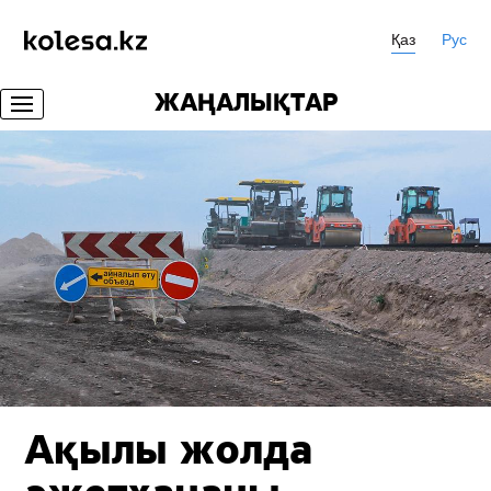
Қаз
Рус
ЖАҢАЛЫҚТАР
Ақылы жолда