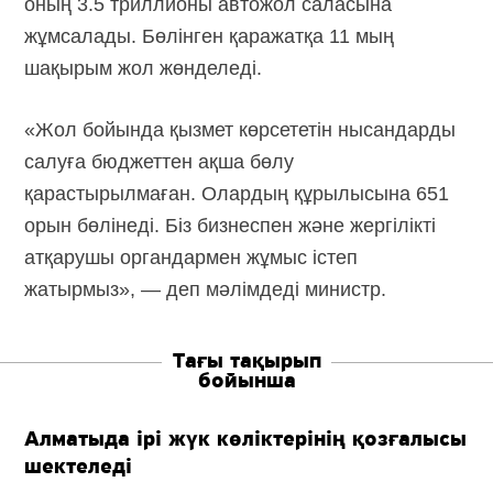
оның 3.5 триллионы автожол саласына
жұмсалады. Бөлінген қаражатқа 11 мың
шақырым жол жөнделеді.
«Жол бойында қызмет көрсететін нысандарды
салуға бюджеттен ақша бөлу
қарастырылмаған. Олардың құрылысына 651
орын бөлінеді. Біз бизнеспен және жергілікті
атқарушы органдармен жұмыс істеп
жатырмыз», — деп мәлімдеді министр.
Тағы тақырып
бойынша
Алматыда ірі жүк көліктерінің қозғалысы
шектеледі