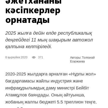
әжетхананы
кәсіпкерлер
орнатады
2025 жылға дейін елде республикалық
деңгейдегі 11 мың шақырым автожол
қалпына келтіріледі.
8 қыркүйек 2020
371
Авторы: Tолғанай
Есқожаева
2020-2025 жылдарға арналған «Нұрлы жол»
бағдарламасы жайлы индустрия және
инфрақұрылымдық даму министрі Бейбіт
Атамқұлов баяндады. Оның айтуынша,
жобаның жалпы бюджеті 5.5 триллион теңге,