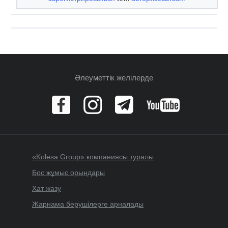
Әлеуметтік желілерде
«Kolesa Group» компаниясы туралы
Бос жұмыс орындары
Хат жазу
Жарнама берушілерге арналады