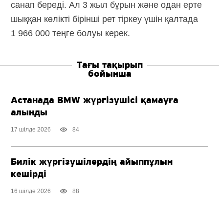
санап береді. Ал 3 жыл бұрын және одан ерте
шыққан көлікті бірінші рет тіркеу үшін қалтада
1 966 000 теңге болуы керек.
Тағы тақырып
бойынша
Астанада BMW жүргізушісі қамауға
алынды
17 шілде 2026
84
Билік жүргізушілердің айыппұлын
кешірді
16 шілде 2026
88