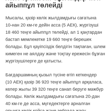
айыппұл төлейді
Мысалы, қазір көлік жылдамдығы сағатына
10-нан
20 км-ге дейін асса (5 АЕК), жүргізуші
18 460 теңге айыппұл төлейді, ал 1 қаңтардан
бастап мемлекетке 19 660 теңге берешек
болады. Бұл қауіпсіздік белдігін тақпаған, шлем
кимеген не аялдау және тоқтау ережесін бұзған
жүргізушілерге де қатысты.
Бағдаршамның қызыл түсіне өтіп кеткендер
(10 АЕК) қазір 36 920 теңге айыппұл арқаласа,
келер жылы 39 320 теңге санап беруге мәжбүр
болады. Көлік жылдамдығы сағатына
20-дан
40 км-ге де асса, мүгедектерге арналған
орынға көлік қойса және зебрада жаяу