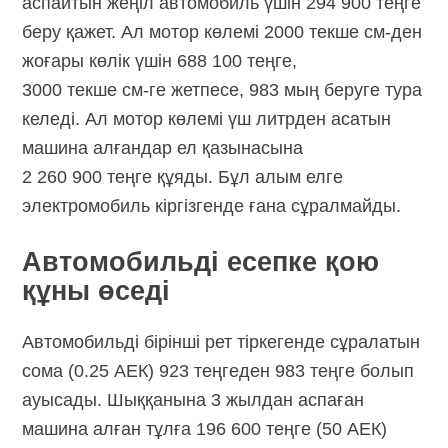
аспайтын жеңіл автомобиль үшін 294 900 теңге
беру қажет. Ал мотор көлемі 2000 текше см-ден
жоғары көлік үшін 688 100 теңге,
3000 текше см-ге жетпесе, 983 мың беруге тура
келеді. Ал мотор көлемі үш литрден асатын
машина алғандар ел қазынасына
2 260 900 теңге құяды. Бұл алым елге
электромобиль кіргізгенде ғана сұралмайды.
Автомобильді есепке қою
құны өседі
Автомобильді бірінші рет тіркегенде сұралатын
сома (0.25 АЕК) 923 теңгеден 983 теңге болып
ауысады. Шыққанына 3 жылдан аспаған
машина алған тұлға 196 600 теңге (50 АЕК)