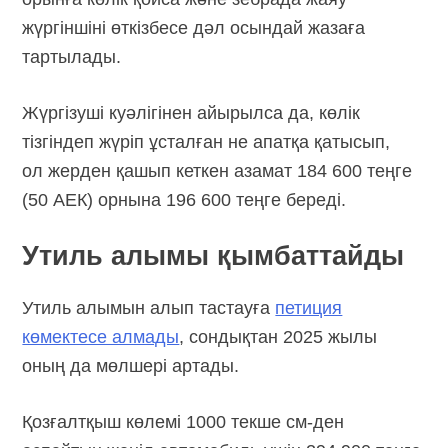
жүргіншіні өткізбесе дәл осындай жазаға
тартылады.
Жүргізуші куәлігінен айырылса да, көлік
тізгіндеп жүріп ұсталған не апатқа қатысып,
ол жерден қашып кеткен азамат 184 600 теңге
(50 АЕК) орнына 196 600 теңге береді.
Утиль алымы қымбаттайды
Утиль алымын алып тастауға
петиция
көмектесе алмады
, сондықтан 2025 жылы
оның да мөлшері артады.
Қозғалтқыш көлемі 1000 текше см-ден