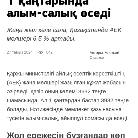
1 қаңтарында
алым-салық
өседі
Жаңа жыл келе сала, Қазақстанда АЕК
мөлшері 6.5 % артады.
27 тамыз 2024
642
Авторы: Алексей
Старков
Қаржы министрлігі айлық есептік көрсеткіштің
(АЕК) жаңа мөлшері жазылған құжат жобасын
әзірледі. Қазір оның көлемі 3692 теңге
шамасында. Ал 1 қаңтардан бастап 3932 теңге
болады. Нәтижесінде мемлекет қазынасына
түсетін алым-салық, айыппұл сомасы да өседі.
Жол ережесін бұзғандар көп