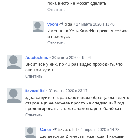
пока никто не может сделать.
Ответить
•
voom
olga
27 марта 2020 в 11:46
Именно, в Усть-КамеНогорске, я сейчас
и нахожусь.
Ответить
•
Autotechnic
30 марта 2020 в 15:04
Висит все у них, по 40 раз видео проходить, что
они там курят….
Ответить
•
5zvezd-ltd
31 марта 2020 в 23:17
здравствуйте я к разработчикам обращаюсь вы что
старое эцп не можете просто на следующий год
пролонгировать . этаже элементарно. балбесы
Ответить
•
Санек
5zvezd-ltd
1 апреля 2020 в 14:23
делается за 2 минуты, уже года 4 каждый