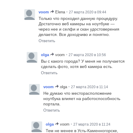
•
voom
Elena
27 марта 2020 в 09:44
Только что проходил данную процедуру.
Достаточно веб камеры на ноутбуке —
через нее и селфи и скан удостоверения
делается. Все доходчиво и понятно.
Ответить
•
olga
voom
27 марта 2020 в 10:56
Вы с какого города? У меня не получается
сделать фото, хотя веб камера есть.
Ответить
•
voom
olga
27 марта 2020 в 11:14
Не думаю что месторасположение
ноутбука влияет на работоспособность
портала.
Ответить
•
olga
voom
27 марта 2020 в 11:24
Тем не менее в Усть-Каменногорске,