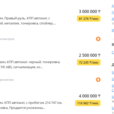
А
3 000 000
₸
Г
нзин, Правый руль, КПП автомат, с
81 276
₸
/мес
Д
й, металлик, тонировка, спойлер,...
1
И
В
С
2 500 000
₸
бензин, КПП автомат, черный, тонировка,
72 245
₸
/мес
Д
УР, ABS, сигнализация, ко...
S
S
S
C
4 000 000
₸
S
3
нзин, КПП автомат, с пробегом 214 747 км,
116 982
₸
/мес
овка, Продается ухоженны...
S
1