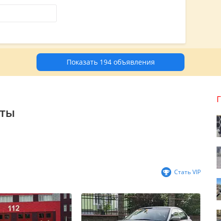
Показать 194 объявления
аты
Стать VIP