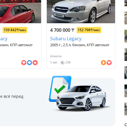
₸
4 700 000
₸
159 842
₸
/мес
152 798
₸
/мес
gacy
Subaru Legacy
 бензин, КПП автомат
2005 г., 2.5 л, бензин, КПП автомат
Алматы
5 авг.
298
е всё перед
С