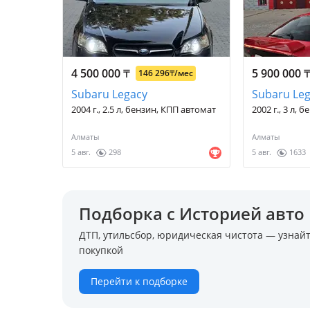
4 500 000
₸
5 900 000
146 296
₸
/мес
Subaru Legacy
Subaru Le
2004 г., 2.5 л, бензин, КПП автомат
2002 г., 3 л,
Алматы
Алматы
5 авг.
298
5 авг.
1633
Подборка с Историей авто
ДТП, утильсбор, юридическая чистота — узнайт
покупкой
Перейти к подборке