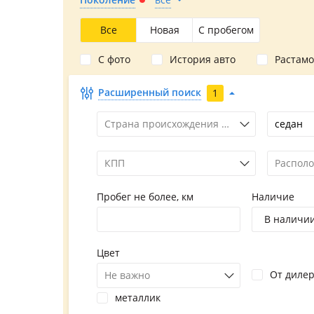
Все
Новая
С пробегом
С фото
История авто
Растам
Расширенный поиск
1
Страна происхождения марки
седан
КПП
Располо
Пробег не более, км
Наличие
В наличи
Цвет
От диле
Не важно
металлик