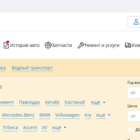
История авто
Запчасти
Ремонт и услуги
Ком
ика
Водный транспорт
Год вы
мкент
Павлодар
Актобе
Костанай
ещё
Цена
Mercedes-Benz
BMW
Volkswagen
Kia
ещё
Tribeca
Ascent
XV
ещё
До