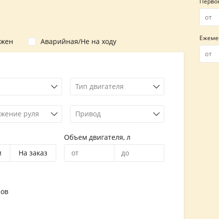
Перво
Ежеме
ожен
Аварийная/Не на ходу
Тип двигателя
жение руля
Привод
Объем двигателя, л
и
На заказ
ров