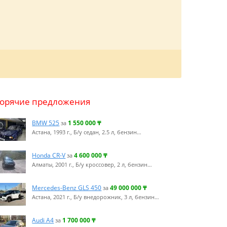
Горячие предложения
BMW 525
1 550 000
₸
за
Астана, 1993 г., Б/у седан, 2.5 л, бензин…
Honda CR-V
4 600 000
₸
за
Алматы, 2001 г., Б/у кроссовер, 2 л, бензин…
Mercedes-Benz GLS 450
49 000 000
₸
за
Астана, 2021 г., Б/у внедорожник, 3 л, бензин…
Audi A4
1 700 000
₸
за