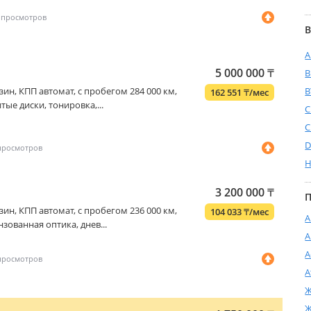
В
A
5 000 000
₸
бензин, КПП автомат, с пробегом 284 000 км,
B
162 551
₸
/мес
тые диски, тонировка,...
C
C
D
H
3 200 000
₸
П
бензин, КПП автомат, с пробегом 236 000 км,
104 033
₸
/мес
А
нзованная оптика, днев...
А
А
А
Ж
Ж