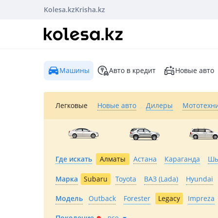
Kolesa.kz
Krisha.kz
Машины
Авто в кредит
Новые авто
Легковые
Новые авто
Дилеры
Мототехн
Где искать
Алматы
Астана
Караганда
Шы
Марка
Subaru
Toyota
ВАЗ (Lada)
Hyundai
Модель
Outback
Forester
Legacy
Impreza
Поколение
все