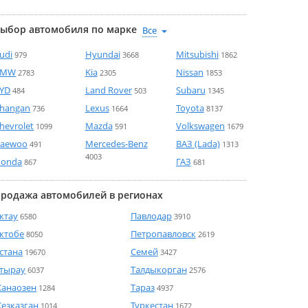
ыбор автомобиля по марке
udi
Hyundai
Mitsubishi
979
3668
1862
BMW
Kia
Nissan
2783
2305
1853
YD
Land Rover
Subaru
484
503
1345
hangan
Lexus
Toyota
736
1664
8137
hevrolet
Mazda
Volkswagen
1099
591
1679
aewoo
Mercedes-Benz
ВАЗ (Lada)
491
1313
4003
onda
ГАЗ
867
681
родажа автомобилей в регионах
ктау
Павлодар
6580
3910
ктобе
Петропавловск
8050
2619
стана
Семей
19670
3427
тырау
Талдыкорган
6037
2576
анаозен
Тараз
1284
4937
езказган
Туркестан
1014
1672