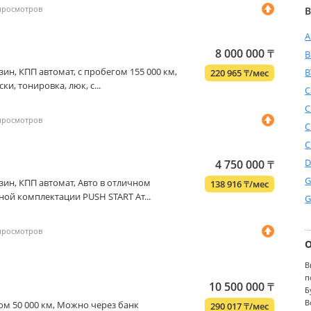
В
A
8 000 000
₸
бензин, КПП автомат, с пробегом 155 000 км,
B
220 965
₸
/мес
ки, тонировка, люк, с...
C
C
C
C
D
4 750 000
₸
G
бензин, КПП автомат, Авто в отличном
138 916
₸
/мес
ной комплектации PUSH START Ат...
G
В
п
10 500 000
₸
Б
В
егом 50 000 км, Можно через банк
290 017
₸
/мес