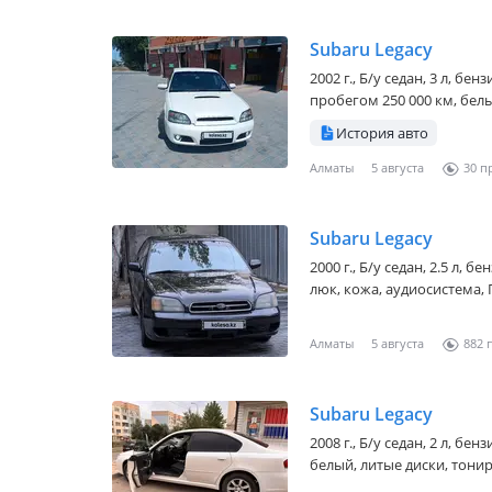
Subaru Legacy
2002 г., Б/у седан, 3 л, бе
пробегом 250 000 км, белы
История авто
Алматы
5 августа
30
Subaru Legacy
2000 г., Б/у седан, 2.5 л, 
люк, кожа, аудиосистема, Г
Алматы
5 августа
882
Subaru Legacy
2008 г., Б/у седан, 2 л, бе
белый, литые диски, тонир