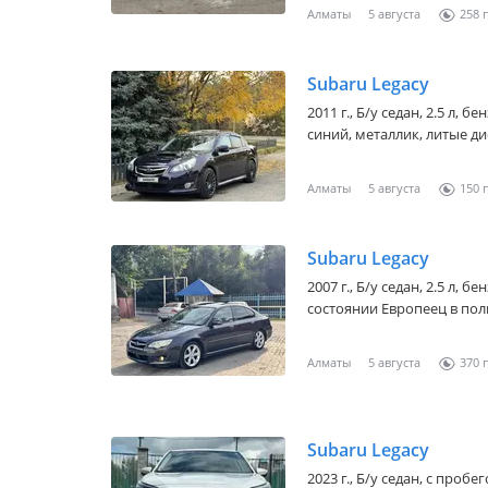
Алматы
5 августа
258
Subaru Legacy
2011 г., Б/у седан, 2.5 л, 
синий, металлик, литые дис
Алматы
5 августа
150
Subaru Legacy
2007 г., Б/у седан, 2.5 л, 
состоянии Европеец в пол
Алматы
5 августа
370
Subaru Legacy
2023 г., Б/у седан, с проб