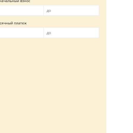
начальный взнос
сячный платеж