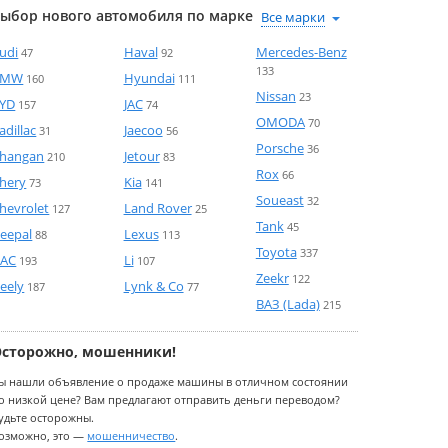
ыбор нового автомобиля по марке
udi
Haval
Mercedes-Benz
47
92
133
BMW
Hyundai
160
111
Nissan
23
YD
JAC
157
74
OMODA
70
adillac
Jaecoo
31
56
Porsche
36
hangan
Jetour
210
83
Rox
66
hery
Kia
73
141
Soueast
32
hevrolet
Land Rover
127
25
Tank
45
eepal
Lexus
88
113
Toyota
337
AC
Li
193
107
Zeekr
122
eely
Lynk & Co
187
77
ВАЗ (Lada)
215
Осторожно, мошенники!
ы нашли объявление о продаже машины в отличном состоянии
о низкой цене? Вам предлагают отправить деньги переводом?
удьте осторожны.
озможно, это —
мошенничество
.