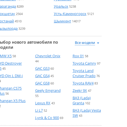
араганда
Уральск
8289
5238
окшетау
Усть-Каменогорск
2564
5121
останай
Шымкент
4510
14017
ызылорда
3239
ыбор нового автомобиля по
модели
MW X5
Chevrolet Onix
Rox 01
58
58
44
YD Destroyer
Toyota Camry
97
5
GAC GS3
45
60
Toyota Land
YD Qin L DM-i
GAC GS4
Cruiser Prado
45
76
4
GAC GS8
Toyota RAV4
60
83
hangan CS75
Geely Emgrand
Zeekr 9X
47
lus
56
55
ВАЗ (Lada)
hangan X5 Plus
Lexus RX
Granta
43
102
2
Li L7
ВАЗ (Lada) Vesta
52
SW
43
Lynk & Co 900
69