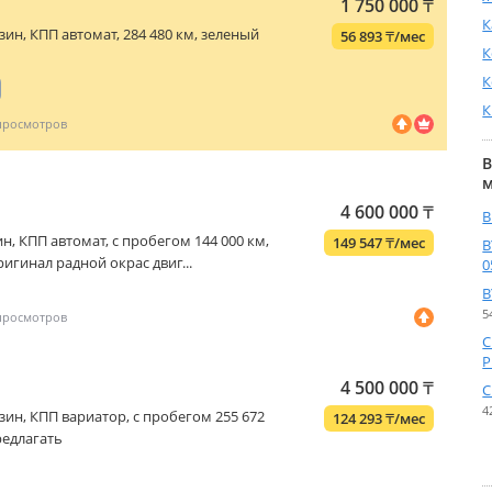
1 750 000
₸
К
бензин, КПП автомат, 284 480 км, зеленый
56 893
₸
/мес
К
К
К
В
4 600 000
₸
B
нзин, КПП автомат, с пробегом 144 000 км,
149 547
₸
/мес
B
игинал радной окрас двиг...
0
B
5
C
P
4 500 000
₸
C
4
бензин, КПП вариатор, с пробегом 255 672
124 293
₸
/мес
редлагать