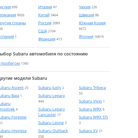
нглия
Италия
Чехия
699
47
226
ермания
Китай
Швеция
9926
3464
86
ругие страны
Россия
Южная Корея
2089
56
6672
США
2104
спания
Япония
1
16819
Франция
413
ыбор Subaru автомобиля по состоянию
 пробегом
1345
ругие модели Subaru
ubaru Ascent
Subaru Justy
Subaru Tribeca
25
2
55
ubaru Baja
Subaru Legacy
1
Subaru Vivio
444
1
ubaru
rosstrek
Subaru Legacy
Subaru WRX
4
6
Lancaster
17
ubaru Forester
Subaru WRX STi
Subaru Leone
61
3
3
ubaru Impreza
Subaru Outback
Subaru XV
21
44
258