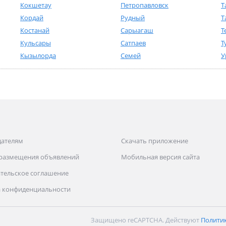
Кокшетау
Петропавловск
Т
Кордай
Рудный
Т
Костанай
Сарыагаш
Т
Кульсары
Сатпаев
Т
Кызылорда
Семей
У
дателям
Скачать приложение
 размещения объявлений
Мобильная версия сайта
тельское соглашение
 конфиденциальности
Защищено reCAPTCHA. Действуют
Полити