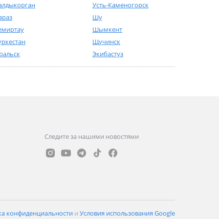
алдыкорган
Усть-Каменогорск
араз
Шу
емиртау
Шымкент
уркестан
Щучинск
ральск
Экибастуз
Следите за нашими новостями
ка конфиденциальности
и
Условия использования Google