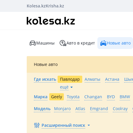
Kolesa.kz
Krisha.kz
Машины
Авто в кредит
Новые авто
Новые авто
Где искать
Павлодар
Алматы
Астана
Шым
ещё
Марка
Geely
Toyota
Changan
BYD
BMW
Модель
Monjaro
Atlas
Emgrand
Coolray
Расширенный поиск