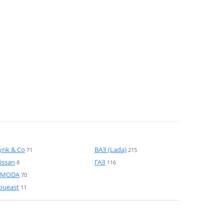
ynk & Co
ВАЗ (Lada)
71
215
issan
ГАЗ
8
116
MODA
70
oueast
11