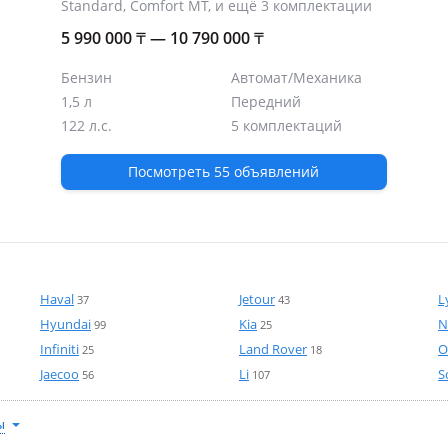
Standard, Comfort MT, и ещё 3 комплектации
5 990 000
₸
— 10 790 000
₸
Бензин
Автомат/Механика
1,5 л
Передний
122 л.с.
5 комплектаций
Посмотреть 55 объявлений
Haval
Jetour
L
37
43
Hyundai
Kia
N
99
25
Infiniti
Land Rover
O
25
18
Jaecoo
Li
S
56
107