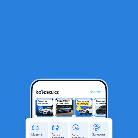
RU
Открыть приложение
В начало
1
/
2
Подушка Двигателя на Субару Трибека
15 000 ₸
Город
Алматы, Алматинская