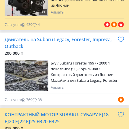
из Японии
39
Алматы
7 августа
439
4
Двигатель на Subaru Legacy, Forester, Impreza,
Outback
200 000 ₸
Б/y
Subaru Forester 1997 - 2000 1
поколение (SF)
оригинал
Контрактный двигатель из Японии,
Малайзии для Subaru Legacy, Forester,
Outback, Impreza EL 15, E J15, EJ 16, EJ 18,
19
Алматы
EJ 22 EJ 20, EJ20 J, EJ20 G, EJ20 R, EJ 201, EJ
203, EJ 204, EJ 205, EJ 206, E J208, EJ 20X, EJ
7 августа
769
38
20Y EJ 25, EJ 25D, EJ 251, EJ 253, EJ 253 c
VVTI, EJ 254, EJ 255, 2/4-распредвальный
КОНТРАКТНЫЙ МОТОР SUBARU. СУБАРУ EJ18
EZ 30, EZ 36 FB 20, FB 25, FA 24 TURBO В
наличии — на выбор более 1000шт.
EJ20 EJ22 EJ25 FB20 FB25
(Двигатель Субару, Легаси, Форестер,
315 000 ₸