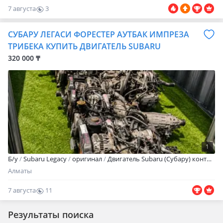
7 августа
3
0
СУБАРУ ЛЕГАСИ ФОРЕСТЕР АУТБАК ИМПРЕЗА
ТРИБЕКА КУПИТЬ ДВИГАТЕЛЬ SUBARU
320 000 ₸
1
Б/y
Subaru Legacy
оригинал
Двигатель Subaru (Субару) контрактный в наличии от компании RR MOTORS. Предлагаем оригинальные контрактные двигатели, привезённые из Японии и Европы. Все моторы проходят тщательную проверку перед продажей, что позволяет убедиться в их исправности и хорошем техническом состоянии. В наличии бензиновые и турбированные двигатели для различных моделей Subaru: Impreza, Legacy, Outback, Forester, XV, Crosstrek, Levorg, WRX, WRX STI, BRZ, Exiga, Tribeca, Justy, Stella, Pleo, R1, R2, Sambar, Domingo, Vivio, Leone, Alcyone, Baja и многих других. Наши специалисты помогут подобрать двигатель по VIN-коду, номеру кузова или модели автомобиля, чтобы гарантировать полную совместимость. Также в наличии навесное оборудование, автоматические и механические коробки передач, стартеры, генераторы, компрессоры кондиционера, рулевые рейки, редукторы, приводы, дроссельные заслонки, форсунки, ЭБУ, радиаторы и другие оригинальные контрактные запчасти Subaru. Мы предлагаем честные цены, профессиональную консультацию и быструю обработку заказов. Возможна отправка двигателя и других запчастей по Алматы и во все города Казахстана надёжными транспортными компаниями. Перед отправкой предоставляем фотографии и видео товара по запросу. Для удобства покупателей доступны Red, Рассрочка и другие удобные способы оплаты. Работаем как с частными клиентами, так и с автосервисами, магазинами и оптовыми покупателями. RR MOTORS надёжный поставщик контрактных двигателей и автозапчастей. Наш адрес: г. Алматы, ул. Акжайлау, 19Б. Мы ценим доверие клиентов и предлагаем только качественные оригинальные двигатели Subaru с отличным соотношением цены и качества. Большой ассортимент в наличии, регулярные поступления, оперативная отправка по всему Казахстану и индивидуальный подход к каждому клиенту. Обращайтесь в RR MOTORS поможем быстро подобрать двигатель именно для вашего автомобиля.
Алматы
7 августа
11
0
Результаты поиска