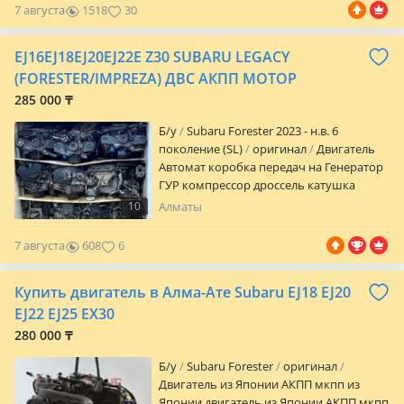
7 августа
1518
30
EJ16EJ18EJ20EJ22E Z30 SUBARU LEGACY
(FORESTER/IMPREZA) ДВС АКПП МОТОР
285 000 ₸
Б/y
Subaru Forester 2023 - н.в. 6
поколение (SL)
оригинал
Двигатель
Автомат коробка передач на Генератор
ГУР компрессор дроссель катушка
зажигания свечной провод
10
Алматы
7 августа
608
6
Купить двигатель в Алма-Ате Subaru EJ18 EJ20
EJ22 EJ25 EX30
280 000 ₸
Б/y
Subaru Forester
оригинал
Двигатель из Японии АКПП мкпп из
Японии двигатель из Японии АКПП мкпп