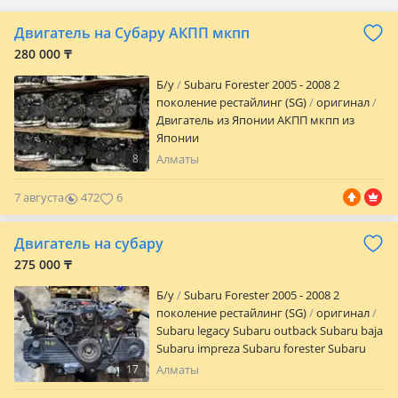
Двигатель на Субару АКПП мкпп
280 000 ₸
Б/y
Subaru Forester 2005 - 2008 2
поколение рестайлинг (SG)
оригинал
Двигатель из Японии АКПП мкпп из
Японии
8
Алматы
7 августа
472
6
Двигатель на субару
275 000 ₸
Б/y
Subaru Forester 2005 - 2008 2
поколение рестайлинг (SG)
оригинал
Subaru legacy Subaru outback Subaru baja
Subaru impreza Subaru forester Subaru
tribeca
17
Алматы