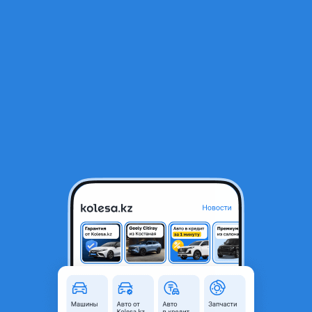
RU
Открыть приложение
1
Автозапчасти
Фильтр
Двигатель субару трибека в Казахстане
Найдено 660 объявлений
VIP-предложения
Стать VIP
EJ18 EJ20 EJ22 EJ25 EZ30 FB25 FB20 МОТОР
КУПИТЬ КОНТРАКТНЫЙ SUBARU. СУБАРУ
320 000 ₸