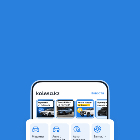
RU
Открыть приложение
1
Автозапчасти
Фильтр
Продажа автозапчастей в Казахстане
Найдено 2 857 объявлений
VIP-предложения
Стать VIP
EJ-20 VVTI Контрактный дигатель EJ20 ej204
Субару привозной мотор
400 000 ₸