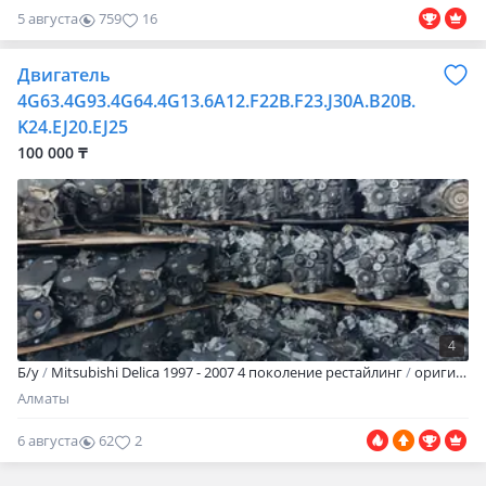
5 августа
759
16
Двигатель
4G63.4G93.4G64.4G13.6A12.F22В.F23.J30A.B20B.
K24.EJ20.EJ25
100 000 ₸
4
Б/y
Mitsubishi Delica 1997 - 2007 4 поколение рестайлинг
оригинал
Алматы
6 августа
62
2