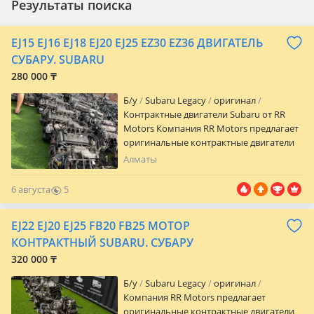
Результаты поиска
EJ15 EJ16 EJ18 EJ20 EJ25 EZ30 EZ36 ДВИГАТЕЛЬ
СУБАРУ. SUBARU
280 000 ₸
Б/y
Subaru Legacy
оригинал
Контрактные двигатели Subaru от RR
Motors Компания RR Motors предлагает
оригинальные контрактные двигатели
Subaru в отличном техническом
1
Алматы
состоянии. В наличии широкий выбор
бензиновых и дизельных двигателей,
6 августа
5
поставляемых из Японии, Европы и ОАЭ.
0
Каждый двигатель проходит проверку
EJ22 EJ20 EJ25 FB20 FB25 МОТОР
перед продажей, что позволяет
убедиться в его исправности и
КОНТРАКТНЫЙ SUBARU. СУБАРУ
готовности к эксплуатации. Мы
320 000 ₸
предлагаем качественные контрактные
агрегаты с большим остаточным
Б/y
Subaru Legacy
оригинал
ресурсом по выгодным ценам. В
Компания RR Motors предлагает
наличии двигатели для автомобилей:
оригинальные контрактные двигатели