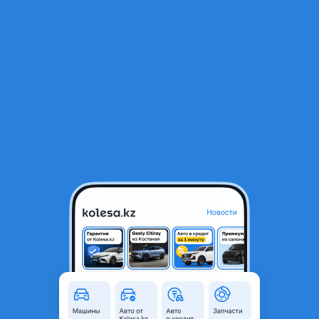
RU
Открыть приложение
1
/
14
Крышка багажника Audi A3 S3 2012-2021
120 000 ₸
Город
Алматы, Алматинская