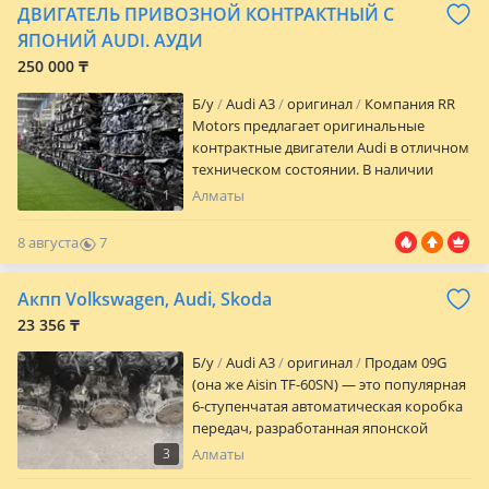
ДВИГАТЕЛЬ ПРИВОЗНОЙ КОНТРАКТНЫЙ С
ЯПОНИЙ AUDI. АУДИ
250 000 ₸
Б/y
Audi A3
оригинал
Компания RR
Motors предлагает оригинальные
контрактные двигатели Audi в отличном
техническом состоянии. В наличии
двигатели для популярных моделей: A1,
1
Алматы
A3, A4, A5, A6, A7, A8, Q2, Q3, Q5, Q7, Q8,
TT, S3, S4, S5, S6, RS3, RS4, RS5, Allroad и
8 августа
7
других моделей Audi. Все двигатели
0
привезены с автомобилей без пробега
Акпп Volkswagen, Audi, Skoda
по Казахстану, проходят обязательную
проверку перед продажей и полностью
23 356 ₸
готовы к установке. Проверяем
Б/y
Audi A3
оригинал
Продам 09G
компрессию, отсутствие посторонних
(она же Aisin TF-60SN) — это популярная
шумов, состояние навесного
6-ступенчатая автоматическая коробка
оборудования, отсутствие течей масла и
передач, разработанная японской
антифриза, следов перегрева,
компанией Aisin для автомобилей
механических повреждений и скрытых
3
Алматы
концерна VAG (Volkswagen, Audi, Skoda).
дефектов. Поможем подобрать