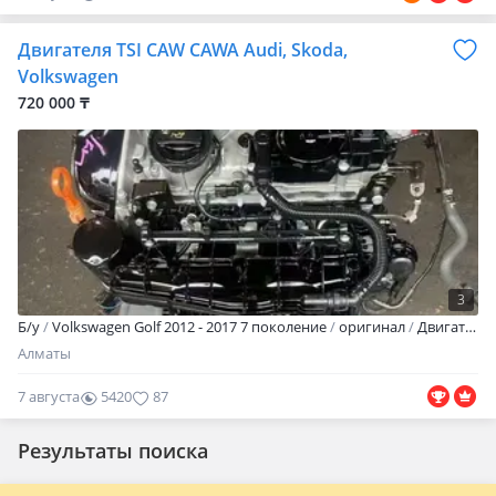
0
Двигателя TSI CAW CAWA Audi, Skoda,
Volkswagen
720 000 ₸
3
Б/y
Volkswagen Golf 2012 - 2017 7 поколение
оригинал
Двигателя в ассортименте в идеальном состоянии с наименьшим пробегом! Отправка в любую сторону и город есть! Звоните в любое время! ВОСКРЕСЕНЬЕ ВЫХОДНОЙ!
Алматы
7 августа
5420
87
Результаты поиска