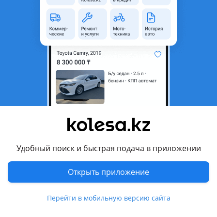
1
Б/y
Audi A3
оригинал
Контрактные двигатели Audi от RR Motors Компания RR Motors предлагает оригинальные контрактные двигатели Audi в отличном техническом состоянии. В наличии широкий выбор бензиновых и дизельных двигателей, поставляемых из Японии, Европы и ОАЭ. Все двигатели проходят тщательную проверку перед продажей, что позволяет убедиться в их исправности и готовности к эксплуатации. Мы предлагаем надежные контрактные агрегаты с большим остаточным ресурсом по выгодным ценам. В наличии двигатели для автомобилей: 80, 90, 100, 200, A1, A2, A3, A4, A5, A6, A7, A8, Allroad, Cabriolet, Coupe, e-tron, e-tron GT, Q2, Q3, Q4 e-tron, Q5, Q7, Q8, Q8 e-tron, R8, RS2, RS3, RS4, RS5, RS6, RS7, RS Q3, RS Q8, S1, S3, S4, S5, S6, S7, S8, SQ2, SQ5, SQ7, SQ8, TT, TT RS, TTS, V8. Мы предлагаем двигатели для различных поколений и комплектаций автомобилей Audi. Если вы не уверены в совместимости, наши специалисты помогут подобрать двигатель по VIN-коду, номеру двигателя или модели автомобиля. Это позволит избежать ошибок при покупке и подобрать агрегат, который полностью подойдет именно вашему автомобилю. Преимущества покупки в RR Motors: • Оригинальные контрактные двигатели Audi. • Проверка технического состояния перед продажей. • Большой выбор моделей и модификаций. • Подбор двигателя по VIN-коду. • Регулярное поступление новых двигателей и контрактных запчастей. • Возможность приобрести двигатель с навесным оборудованием. • Профессиональная консультация специалистов. Осуществляем отправку транспортными компаниями во все регионы Казахстана, а также доставку по городу. Для удобства покупателей доступны Red и рассрочка. Работаем как с частными клиентами, так и с автосервисами, СТО и магазинами автозапчастей. RR Motors Г. Алматы, ул. Акжайлау, 19Б Обращайтесь — поможем подобрать качественный контрактный двигатель Audi по выгодной цене.
Алматы
8 августа
4
0
Коробка автомат 09g 2.0fsi
2 525 ₸
Удобный поиск и быстрая подача в приложении
Открыть приложение
3
Б/y
Volkswagen Golf 2008 - 2012 6 поколение
оригинал
Свеже доставлена доставка регион РК и страны СНГ есть установка
Алматы
Перейти в мобильную версию сайта
8 августа
17