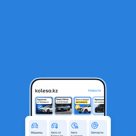
RU
Открыть приложение
1
Автозапчасти
Фильтр
Автозапчасти для Audi A3 в Казахстане
Найдено 3 281 объявление
VIP-предложения
Стать VIP
ADR AEB APT ALT ALZ ASN AUK BFB BGB CAGA
CGLC ДВИГАТЕЛЬ АУДИ. AUDI
15 000 ₸