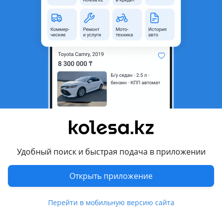
неактуальным.
Город
Алматы, Алматинская
область
Состояние
Новая
Есть доставка
Да
Подходит на авто
Toyota Land Cruiser Prado
2020 - н.в. J150 [3-й рестайлинг], 2017 - 2020 J150 [2-й
рестайлинг], 2009 - 2013 J150, 2013 - 2017 J150 рестайлинг
Удобный поиск и быстрая подача в приложении
Комментарий продавца
Открыть приложение
Пластиковая накладка на задний бампер
С креплениями
Перейти в мобильную версию сайта
Доставка в любой город Р. К.