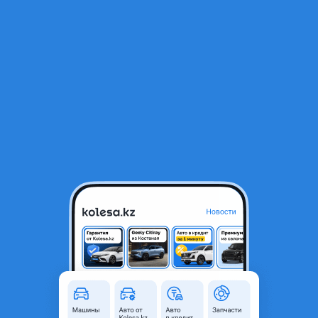
RU
Открыть приложение
1
/
9
Пластиковая накладка на задний бампер
27 000 ₸
Объявление находится в архиве и может быть