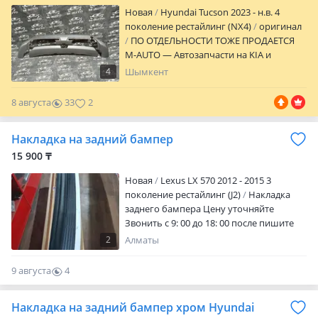
Новая
Hyundai Tucson 2023 - н.в. 4
поколение рестайлинг (NX4)
оригинал
ПО ОТДЕЛЬНОСТИ ТОЖЕ ПРОДАЕТСЯ
M-AUTO — Автозапчасти на KIA и
HYUNDAI Большой ассортимент
4
Шымкент
оригинальных запчастей! И
качественных дубликатов. Качество!
8 августа
33
2
Гарантия! Доступные ЦЕНЫ! Кузовные
детали; Оптика; Радиаторы; Детали
Накладка на задний бампер
подвески и двигателя. Отправляем в
каждый уголок Казахстана удобным для
15 900 ₸
вас способом. Если не нашли в колесах
Новая
Lexus LX 570 2012 - 2015 3
нужную вам запчасть — пишите. В
поколение рестайлинг (J2)
Накладка
наличии более 5000 наименований
заднего бампера Цену уточняйте
товаров. Если не отвечаем тут пишите
Звонить с 9: 00 до 18: 00 после пишите
или звоните! Г. Шымкент 2 точки продаж
по адресам: ТЦ "ТУЛПАР 2030" 4ряд 35
2
Алматы
место M-AUTO Улица: Салтанатты 9
(2ГИС)
9 августа
4
0
Накладка на задний бампер хром Hyundai