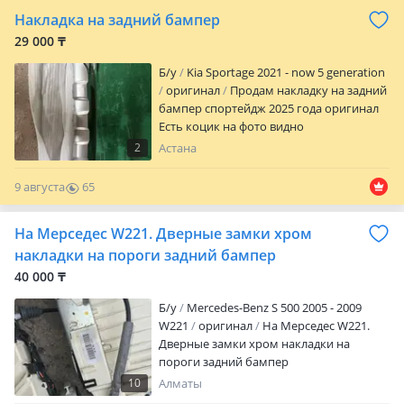
по номеру телефона у менеджера! С
Накладка на задний бампер
уважением Бегзат!
29 000 ₸
Б/y
Kia Sportage 2021 - now 5 generation
оригинал
Продам накладку на задний
бампер спортейдж 2025 года оригинал
Есть коцик на фото видно
2
Астана
9 августа
65
0
На Мерседес W221. Дверные замки хром
накладки на пороги задний бампер
40 000 ₸
Б/y
Mercedes-Benz S 500 2005 - 2009
W221
оригинал
На Мерседес W221.
Дверные замки хром накладки на
пороги задний бампер
10
Алматы