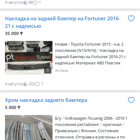
9 августа
88
1
Накладка на задний бампер на Fortuner 2016-
21 с надписью
35 000 ₸
Новая
Toyota Fortuner 2015 - н.в. 2
поколение (N15/N16)
Накладка на
задний бампер на Fortuner 2016-21 с
надписью Материал: ABS Пластик
Устанавливается на 3М скотч! Аналог
5
Астана
высокого качества!
9 августа
292
7
Хром накладка заднего бампера
5 000 ₸
Б/y
Volkswagen Touareg 2006 - 2010 1
поколение рестайлинг
оригинал
Привозные с Японии. Состояние
отличное. Отправка в регионы и по