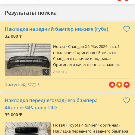
Результаты поиска
Накладка на задний бампер нижняя (губа)
32 000 ₸
Новая
Changan X5 Plus 2024 - н.в. 1
поколение
оригинал
Запчасти
Changan в наличии и под заказ
Оригинал и качественные аналоги.
Двигатель, ходовая, тормоза, кузов,
4
Алматы
оптика, электрика, расходники. Быстрая
отправка. Пишите — подберём нужную
9 августа
67
5
деталь быстро и по адекватной цене.
Накладка переднего/заднего бампера
4Runner/4Раннер TRD
35 000 ₸
Новая
Toyota 4Runner
оригинал
Накладка переднего и заднего бампера