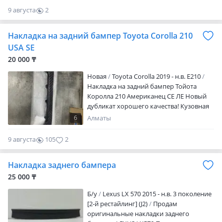
9 августа
2
0
Накладка на задний бампер Toyota Corolla 210
USA SE
20 000 ₸
Новая
Toyota Corolla 2019 - н.в. E210
Накладка на задний бампер Тойота
Королла 210 Американец СЕ ЛЕ Новый
дубликат хорошего качества! Кузовная
автозапчасть для автомобилей
6
Алматы
Toyota/Lexus оригинального качества и
проверенные аналоги оригинала
9 августа
105
2
Описание: Кузовные автозапчасти для
автомобилей Toyota и Lexus — это
Накладка заднего бампера
точные по геометрии детали,
полностью совместимые с заводскими
25 000 ₸
параметрами. Предназначены для
Б/y
Lexus LX 570 2015 - н.в. 3 поколение
замены повреждённых элементов
[2-й рестайлинг] (J2)
Продам
кузова, подходят как для ремонта после
оригинальные накладки заднего
ДТП, так и для восстановления