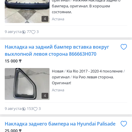
оригинал
Нижняя накладка заднего
артикул товара! 2. Список нужных
бампера, оригинал. В хорошем
запчастей
состоянии.
4
Астана
9 августа
77
3
Накладка на задний бампер вставка вокруг
выхлопной левоя сторона 866663H070
15 000 ₸
Новая
Kia Rio 2017 - 2020 4 поколение
оригинал
На Рио левая сторона.
Оригинал!
Астана
4
9 августа
153
3
Накладка заднего бампера на Hyundai Palisade
25 000 ₸