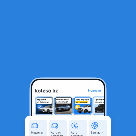
RU
Открыть приложение
1
Автозапчасти
Фильтр
Накладка на задний бампер в Казахстане
Найдено 1 009 объявлений
VIP-предложения
Стать VIP
Дифузор губа накладка заднего бампера
330 000 ₸
2