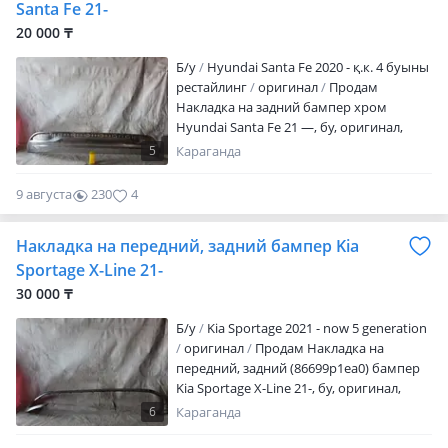
Santa Fe 21-
20 000 ₸
Б/y
Hyundai Santa Fe 2020 - қ.к. 4 буыны
рестайлинг
оригинал
Продам
Накладка на задний бампер хром
Hyundai Santa Fe 21 —, бу, оригинал,
отправка в регионы, доставка по городу
5
Караганда
3000 тг
9 августа
230
4
Накладка на передний, задний бампер Kia
Sportage X-Line 21-
30 000 ₸
Б/y
Kia Sportage 2021 - now 5 generation
оригинал
Продам Накладка на
передний, задний (86699p1ea0) бампер
Kia Sportage X-Line 21-, бу, оригинал,
отправка в регионы, доставка по городу
6
Караганда
3000 тг