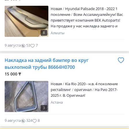
Новая
Hyundai Palisade 2018 - 2022 1
поколение
Всем Ассаламуалейкум! Вас
приветствует компания BEK Autoparts!
На продаже у нас накладка заднего и
переднего бампера на все модели Kia и
8
Алматы
Hyundai Новый оригинал и Б/у
оригинал в наличий и на заказ! А так же
9 августа
53
7
есть и другие запчасти на данную марку
автомобиля по кузову и оптика и по
Накладка на задний бампер во круг
ходовой части (оригинал и дубликат) А
так же работаем на заказ! Можем
выхлопной трубы 86664H0700
привезти любую запчасть на данную
15 000 ₸
марку автомобиля по кузову и оптика и
по ходовой части без посредников на
Новая
Kia Rio 2020 - н.в. 4 поколение
заказ из других стран! Есть отправка по
рестайлинг
оригинал
На Рио 2017-
регионам через транспортные
2025 г. В. Оригинал!
компании! Если вы с другого города то
Астана
отправим без проблем через
3
транспортные компании! По городу
Алматы доставка Яндекс курьером! Цену
9 августа
324
8
и актуальность объявлений уточняйте