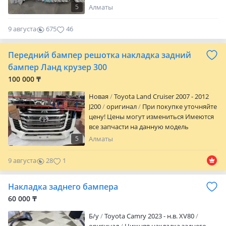
Алмате. По наличию и ценам узнавайте
5
Алматы
по телефону.
9 августа
675
46
Передний бампер решотка накладка задний
бампер Ланд крузер 300
100 000 ₸
Новая
Toyota Land Cruiser 2007 - 2012
J200
оригинал
При покупке уточняйте
цену! Цены могут измениться Имеются
все запчасти на данную модель
(Оригинал/Б/У оригинал/дубликаты)
5
Алматы
Чтобы получить быстрый ответ пишите
1. Вин код машины 2. Список запчастей
9 августа
28
1
Доставка: Отправка по регионам и
странам СНГ через транспортные
Накладка заднего бампера
компании за ваш счет! Можем привезти
любые оригинальные запчасти из ОАЭ/
60 000 ₸
Китай/Европы. Срок от 3 до 12 дней
Б/y
Toyota Camry 2023 - н.в. XV80
Отправьте заявку 1. Vin код машины или