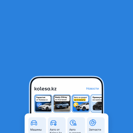
RU
Открыть приложение
1
/
3
Autocruise
Общая информация
Комментарий продавца