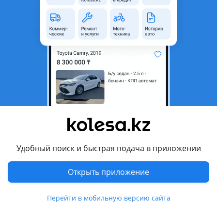
неактуальным.
Город
Алматы, Алматинская
область
Состояние
Новая
Оригинальность
Оригинал
Есть доставка
Да
Подходит на авто
Li L8
Удобный поиск и быстрая подача в приложении
Комментарий продавца
Открыть приложение
Доброго времени суток!
Оригинальный передний телевизор LI в наличии в г.
Перейти в мобильную версию сайта
Алматы! Так же в наличии множество запчастей,
аксессуаров и расходников для вашего авто!