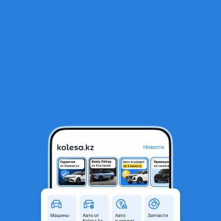
RU
Открыть приложение
1
/
7
Оригинальный передний телевизор
1 000 ₸
Объявление находится в архиве и может быть