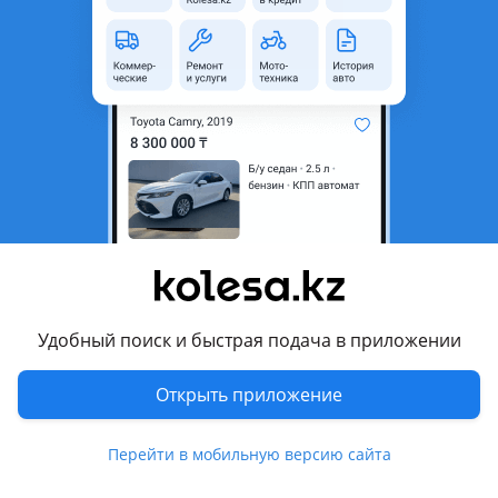
Новая
Li L7
оригинал
на заказ
Запасные части для электромобилей Li Auto, BYD, VOYAH и DEEPAL РАССРОЧКА И KaspiRED! Самые низкие цены с договором и гарантией! Ищете качественные запчасти для китайского электромобиля? Мы предлагаем широкий ассортимент оригинальных и аналоговых комплектующих для автомобилей Li Auto, BYD, VOYAH и DEEPAL. В наличии и под заказ: — Кузовные детали — Оптика (фары, фонари) — Элементы подвески — Детали салона — Электроника и датчики — Зарядные устройства и комплектующие — Двигатели, редукторы, инверторы — Высоковольтные и низковольтные компоненты — Расходные материалы и многое другое Помощь в подборе по VIN-коду Оригинальные и проверенные аналоговые запчасти Доставка по всему Казахстану и странам СНГ Конкурентные цены и оперативные сроки поставки Напишите нам модель автомобиля и VIN — быстро подберём нужную деталь и предложим лучшее решение.
Алматы
6 августа
40
0
Задний фонарь ZEEKR 001 (сплошной)|
Оригинал| LED| В наличии
200 000 ₸
Удобный поиск и быстрая подача в приложении
Открыть приложение
3
Новая
Li L7
оригинал
на заказ
Задний сплошной фонарь ZEEKR 001 (LED) Продается задний сплошной фонарь для ZEEKR 001. Оригинальная светодиодная оптика высокого качества. Отлично подойдет для замены поврежденного фонаря после ДТП или восстановления автомобиля. Преимущества: * Оригинальная деталь * Современная LED-подсветка * Все крепления целые * Без трещин и сколов * Полностью готов к установке * Идеальная совместимость с ZEEKR 001 Возможна отправка по всему Казахстану. Поможем с подбором запчастей для ZEEKR. По всем вопросам звоните или пишите — ответим быстро.
Алматы
Перейти в мобильную версию сайта
5 августа
4