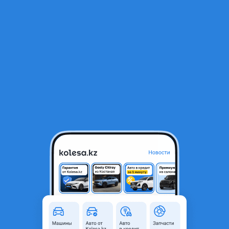
RU
Открыть приложение
1
Автозапчасти
Фильтр
Автозапчасти для Li L7 в Казахстане
Найдено 990 объявлений
VIP-предложения
Стать VIP
Подвеска; Ходовая часть; электрика
20 000 ₸
4