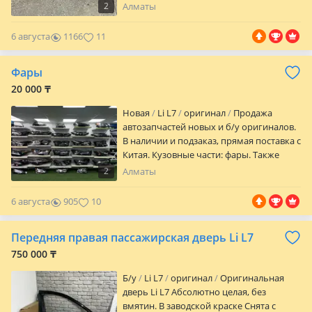
имеются детали по кузову.
2
Алматы
6 августа
1166
11
Фары
20 000 ₸
Новая
Li L7
оригинал
Продажа
автозапчастей новых и б/у оригиналов.
В наличии и подзаказ, прямая поставка с
Китая. Кузовные части: фары. Также
имеются детали по кузову.
2
Алматы
6 августа
905
10
Передняя правая пассажирская дверь Li L7
750 000 ₸
Б/y
Li L7
оригинал
Оригинальная
дверь Li L7 Абсолютно целая, без
вмятин. В заводской краске Снята с