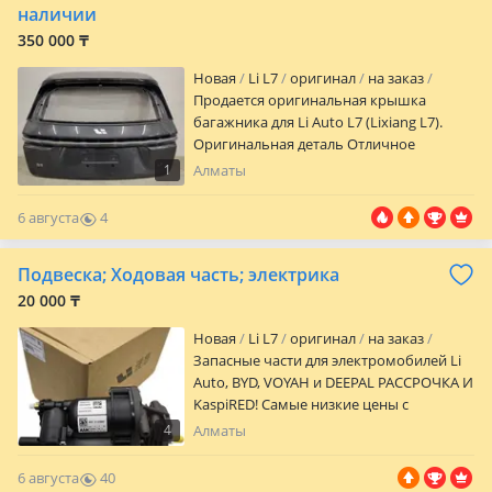
наличии
350 000 ₸
Новая
Li L7
оригинал
на заказ
Продается оригинальная крышка
багажника для Li Auto L7 (Lixiang L7).
Оригинальная деталь Отличное
состояние Качественный металл и
1
Алматы
заводская геометрия Подходит для
замены после ДТП или восстановления
6 августа
4
автомобиля Возможна отправка в
0
любой регион Казахстана В наличии
Подвеска; Ходовая часть; электрика
также есть другие кузовные запчасти на
Li Auto L7: • Передний и задний бамперы
20 000 ₸
• Капот • Крылья • Двери • Фары •
Новая
Li L7
оригинал
на заказ
Фонари • Решетка радиатора •
Запасные части для электромобилей Li
Усилители бамперов и другие детали. По
Auto, BYD, VOYAH и DEEPAL РАССРОЧКА И
всем вопросам пишите или звоните —
KaspiRED! Самые низкие цены с
помогу подобрать необходимые
договором и гарантией! Ищете
запчасти.
4
Алматы
качественные запчасти для китайского
электромобиля? Мы предлагаем
6 августа
40