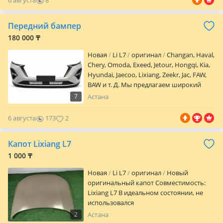
6 августа
8
0
Передний бампер
180 000 ₸
Новая
Li L7
оригинал
Changan, Haval,
Chery, Omoda, Exeed, Jetour, Hongqi, Kia,
Hyundai, Jaecoo, Lixiang, Zeekr, Jac, FAW,
BAW и т. Д. Мы предлагаем широкий
выбор кузовных деталей: бампера,
7
Астана
фары, крылья, капоты, двери, решётки,
усилители и многое другое. В наличии и
6 августа
173
2
под заказ — быстро, качественно и по
честным ценам. Адрес: ТЦ Qamqor City,
Капот Lixiang L7
ул. Шабал Бейсекова 4/1, 2 этаж, бутик B-
31 Телефон/на этом номере
1 000 ₸
Новая
Li L7
оригинал
Новый
оригинальный капот Совместимость:
Lixiang L7 В идеальном состоянии, не
использовался
2
Астана