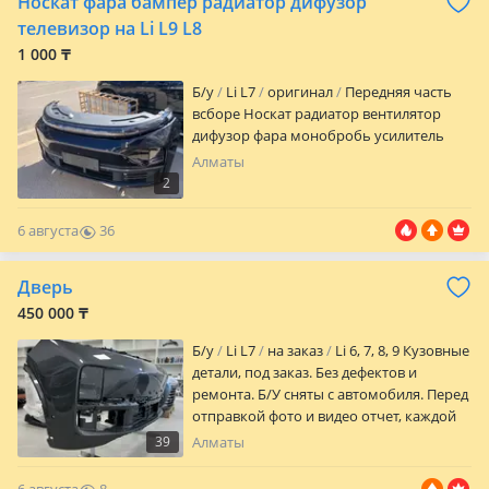
Носкат фара бампер радиатор дифузор
KMK: Надежные производители с
проверенной репутацией,
телевизор на Li L9 L8
гарантирующие прочность и
1 000 ₸
долговечность. Мы гарантируем:
Профессиональную установку стекол с
Б/y
Li L7
оригинал
Передняя часть
выездом к клиенту по Алматы.
всборе Носкат радиатор вентилятор
Бесплатную доставку по городу и
дифузор фара монобробь усилитель
отправку по всему Казахстану и СНГ
Алматы
через ЖД и Казпочту. Мы уже
2
обслужили сотни довольных клиентов.
Гарантия на продукцию и установку.
6 августа
36
Ваш автомобиль в надежных руках!
0
Дверь
450 000 ₸
Б/y
Li L7
на заказ
Li 6, 7, 8, 9 Кузовные
детали, под заказ. Без дефектов и
ремонта. Б/У сняты с автомобиля. Перед
отправкой фото и видео отчет, каждой
детали. Есть новые и б/у детали.
39
Алматы