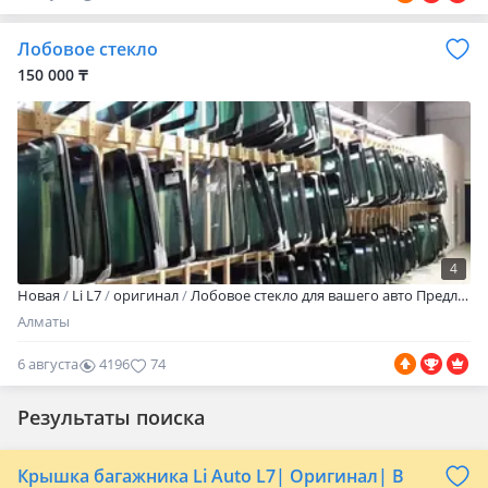
0
Лобовое стекло
150 000 ₸
4
Новая
Li L7
оригинал
Лобовое стекло для вашего авто Предлагаем широкий выбор Обычный, Антиблик лобовых стекол для любых марок автомобилей: Оригинал: Идеально подходит для тех, кто предпочитает заводское качество. Под оригинал: Оптимальный вариант по цене и качеству. Benson, XYG, Fuyao, KMK: Надежные производители с проверенной репутацией, гарантирующие прочность и долговечность. Мы гарантируем: Профессиональную установку стекол с выездом к клиенту по Алматы. Бесплатную доставку по городу и отправку по всему Казахстану и СНГ через ЖД и Казпочту. Мы уже обслужили сотни довольных клиентов. Гарантия на продукцию и установку. Ваш автомобиль в надежных руках!
Алматы
6 августа
4196
74
Результаты поиска
Крышка багажника Li Auto L7| Оригинал| В