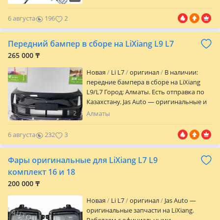
подборе по VIN-коду Оригинальные и
марки авто (LiXiang, Geely, Changan, BYD
проверенные аналоговые запчасти
и др.). В наличии: оригинальные новые
6 августа
196
2
Доставка по всему Казахстану и странам
камеры на Лисян LiXiang Li L9/L7/L6
СНГ Конкурентные цены и оперативные
Город: Алматы. Отправка по Казахстану
Передний бампер в сборе на LiXiang L9 L7
сроки поставки Напишите нам модель
есть.
автомобиля и VIN — быстро подберём
265 000 ₸
нужную деталь и предложим лучшее
Новая
Li L7
оригинал
В наличии:
решение.
передние бампера в сборе на LiXiang
L9/L7 Город: Алматы. Есть отправка по
Казахстану. Jas Auto — оригинальные и
OEM запчасти на LiXiang. Работаем с
2
Алматы
официальными поставщиками в Китае,
привозим любые запчасти под заказ на
6 августа
232
3
китайские марки авто: LiXiang, Geely,
Changan, BYD и др.
Фары оригинальные для LiXiang L7 L9
комплект 16 и 18
200 000 ₸
Новая
Li L7
оригинал
Jas Auto —
оригинальные запчасти на LiXiang.