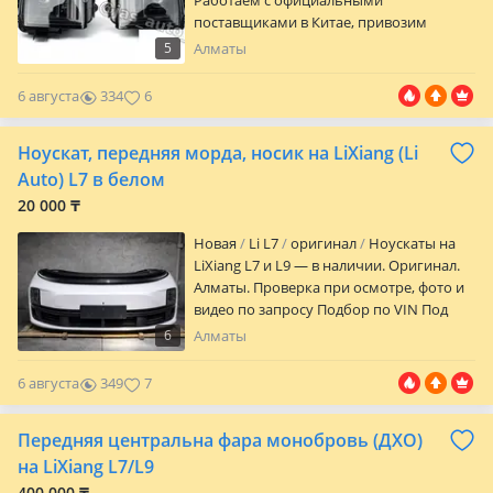
Работаем с официальными
поставщиками в Китае, привозим
любые запчасти под заказ на китайские
5
Алматы
марки авто (LiXiang, Geely, Changan, BYD
и др.). В наличии: оригинальные фары
6 августа
334
6
LiXiang L7 18-пиновые (левая + правая/
комплект) Город: Алматы. Отправка по
Ноускат, передняя морда, носик на LiXiang (Li
Казахстану есть.
Auto) L7 в белом
20 000 ₸
Новая
Li L7
оригинал
Ноускаты на
LiXiang L7 и L9 — в наличии. Оригинал.
Алматы. Проверка при осмотре, фото и
видео по запросу Подбор по VIN Под
заказ из Китая привезем любые
6
Алматы
запчасти на китайские марки авто — 5
10 дней Самовывоз или отправка по
6 августа
349
7
Казахстану Пишите или звоните —
отвечаем быстро Jas Auto —
Передняя центральна фара монобровь (ДХО)
проверенное качество.
на LiXiang L7/L9
400 000 ₸