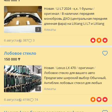
Новая
Li L7 2024 - қ.к. 1 буыны
оригинал
В наличии: передняя
монобровь ДХО (центральная передняя
длинная фара) на LiXiang Li L7 и LiXiang
L9 Лисян. Город: Алматы. Есть отправка
3
Алматы
по Казахстану. Jas Auto — оригинальные
и OEM запчасти на LiXiang. Работаем с
6 августа
387
3
официальными поставщиками в Китае,
привозим любые запчасти под заказ на
Лобовое стекло
китайские марки авто: LiXiang, Geely,
Changan, BYD и др.
150 000 ₸
Новая
Lexus LX 470
оригинал
Лобовое стекло для вашего авто
Предлагаем широкий выбор Обычный,
Антиблик лобовых стекол для любых
марок автомобилей: Оригинал:
4
Алматы
Идеально подходит для тех, кто
предпочитает заводское качество. Под
6 августа
4196
74
оригинал: Оптимальный вариант по
цене и качеству. Benson, XYG, Fuyao,