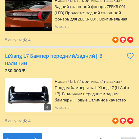
Новая
Li L7
оригинал
на заказ
Задний сплошной фонарь ZEEKR 001
(LED) Продается задний сплошной
фонарь для ZEEKR 001. Оригинальная
светодиодная оптика высокого
3
Алматы
качества. Отлично подойдет для замены
поврежденного фонаря после ДТП или
5 августа
4
восстановления автомобиля.
0
Преимущества: * Оригинальная деталь
LiXiang L7 Бампер передний/задний| В
* Современная LED-подсветка * Все
крепления целые * Без трещин и сколов
наличии
* Полностью готов к установке *
230 000 ₸
Идеальная совместимость с ZEEKR 001
Возможна отправка по всему
Новая
Li L7
оригинал
на заказ
Казахстану. Поможем с подбором
Продам бамперы на LiXiang L7 (Li Auto
запчастей для ZEEKR. По всем вопросам
L7). В наличии передние и задние
звоните или пишите — ответим быстро.
бамперы. Новые Отличное качество
Надежная упаковка перед отправкой
4
Алматы
Возможна отправка по всему
Казахстану Поможем с подбором по VIN
5 августа
4
или году выпуска автомобиля. Если
0
нужны дополнительные кузовные
детали на LiXiang L7 — также