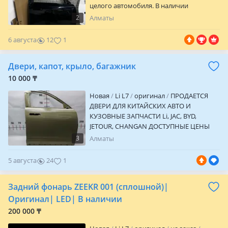
целого автомобиля. В наличии
2
Алматы
6 августа
12
1
Двери, капот, крыло, багажник
10 000 ₸
Новая
Li L7
оригинал
ПРОДАЕТСЯ
ДВЕРИ ДЛЯ КИТАЙСКИХ АВТО И
КУЗОВНЫЕ ЗАПЧАСТИ Li, JAC, BYD,
JETOUR, CHANGAN ДОСТУПНЫЕ ЦЕНЫ
ХОРОШАЯ КАЧЕСТВА ЕСЛИ НЕ БЕРУ
3
Алматы
НАПИШИТЕ ПОЖАЛУЙСТА
5 августа
24
1
Задний фонарь ZEEKR 001 (сплошной)|
Оригинал| LED| В наличии
200 000 ₸