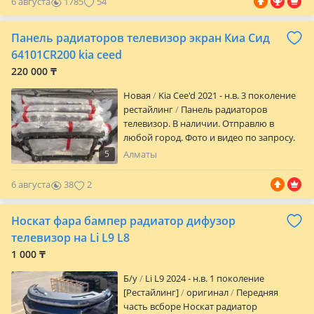
6 августа
1785
54
лучшего качества. Так же можем
привезти бу оригинал на заказ. С ОАЭ и
Панель радиаторов телевизор экран Киа Сид
Кореи в кратчайшие сроки.
Осуществляем доставку по всему СНГ.
64101CR200 kia ceed
Доставка по городу Алматы бесплатная.
220 000 ₸
Обращайтесь, Всегда будем рады
помочь вам. С Уважением!
Новая
Kia Cee'd 2021 - н.в. 3 поколение
RR.AUTOPARTS Территория Качества.
рестайлинг
Панель радиаторов
Мкрн: Баянауыл, 57а ТЦ Car Citi 3 ярус
телевизор. В наличии. Отправлю в
135а
любой город. Фото и видео по запросу.
Так же есть другие запчасти
5
Алматы
6 августа
38
2
Носкат фара бампер радиатор дифузор
телевизор на Li L9 L8
1 000 ₸
Б/y
Li L9 2024 - н.в. 1 поколение
[Рестайлинг]
оригинал
Передняя
часть всборе Носкат радиатор