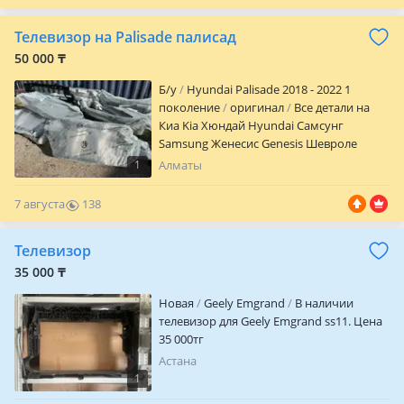
наличии бамперы, капоты, крылья,
0
двери, радиаторы, оптика, фары,
Телевизор на Palisade палисад
элементы подвески, рулевые рейки,
салонные детали и другие запчасти.
50 000 ₸
Отправка по всему Казахстану. По
Б/y
Hyundai Palisade 2018 - 2022 1
вопросам наличия и стоимости звоните
поколение
оригинал
Все детали на
или пишите.
Киа Kia Хюндай Hyundai Самсунг
Samsung Женесис Genesis Шевроле
Chevrolet Мотор Accent Sonata Elantra
1
Алматы
Tucson Santa Fe Palisade Grandeur Click
Genesis Getz Azera Kona Starex Staria
7 августа
138
Sportage Sorento K5 Optima Cerato
0
Carnival K3 K7 K8 K9 Mohave Morning
Телевизор
Picanto Bayon I20 I30 Ray Sedona Seltos
Spark Malibu Sm 6 Qm 6
35 000 ₸
Новая
Geely Emgrand
В наличии
телевизор для Geely Emgrand ss11. Цена
35 000тг
Астана
1