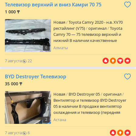
Телевизор верхний и вниз Камри 70 75
(Адилет) Обращайтесь! Званок: 24/7
1 000 ₸
Новая
Toyota Camry 2020 - н.в. XV70
рестайлинг (V75)
оригинал
Toyota
Camry 70 — 75 телевизор верхний и
нижний В наличии качественные
кузовные запчасти для
6
Алматы
Toyota/Lexus.Kia/Hynday Все детали
оригинал, бу оригинал, дубликат,
7 августа
22
тайвань без скрытых дефектов,
0
проверены перед продажей. Запчасти в
BYD Destroyer Телевизор
отличном состоянии Кузовные
элементы без ржавчины и перекрасов
35 000 ₸
Подходит для разных моделей Toyota и
Новая
BYD Destroyer 05
оригинал
Lexus Kia Hynday Находимся в Car City 4
Вентилятор и телевизор BYD Destroyer
ярус — 228 Талгат удобно забрать или
05 в наличии В продаже вентилятор
посмотреть на месте Цена договорная.
охлаждения и телевизор (передняя
Звоните или пишите — помогу
панель) для BYD Destroyer 05. В наличии
подобрать нужную деталь!
2
Астана
новые запчасти. Отличное качество.
Подходят для BYD Destroyer 05. Также в
7 августа
6