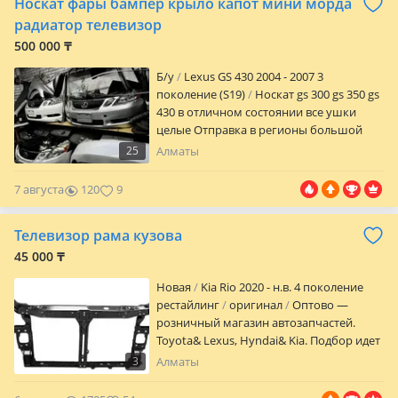
Носкат фары бампер крыло капот мини морда
60240
на Прадо 2017-2023 Суппорт радиатора
на Прадо 2017-2023
радиатор телевизор
500 000 ₸
Б/y
Lexus GS 430 2004 - 2007 3
поколение (S19)
Носкат gs 300 gs 350 gs
430 в отличном состоянии все ушки
целые Отправка в регионы большой
выбор кузовных элементов gs is
25
Алматы
7 августа
120
9
Телевизор рама кузова
45 000 ₸
Новая
Kia Rio 2020 - н.в. 4 поколение
рестайлинг
оригинал
Оптово —
розничный магазин автозапчастей.
Toyota& Lexus, Hyndai& Kia. Подбор идет
строго по вин коду, что дает гарантию
3
Алматы
точного подбора. Ценим ваше время и
свое. Имеется оригинал и аналог,