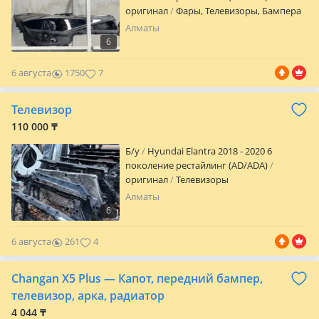
оригинал
Фары, Телевизоры, Бампера
Алматы
6
6 августа
1750
7
Телевизор
110 000 ₸
Б/y
Hyundai Elantra 2018 - 2020 6
поколение рестайлинг (AD/ADA)
оригинал
Телевизоры
Алматы
6
6 августа
261
4
Changan X5 Plus — Капот, передний бампер,
телевизор, арка, радиатор
4 044 ₸