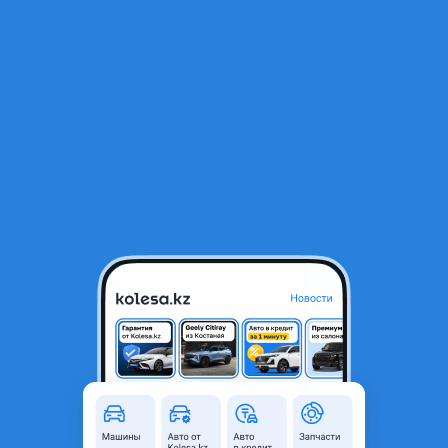
RU
Открыть приложение
1
Автозапчасти
Фильтр
Телевизор в Казахстане
Найдено 5 026 объявлений
VIP-предложения
Стать VIP
Телевизор
88 880 ₸
6