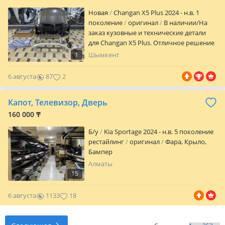
Новая
Changan X5 Plus 2024 - н.в. 1
поколение
оригинал
В наличии/На
заказ кузовные и технические детали
для Changan X5 Plus. Отличное решение
для восстановления автомобиля после
1
Шымкент
ДТП или ремонта передней части.
Оригинальные детали, заводская
6 августа
87
2
геометрия, полная совместимость со
штатными креплениями. В НАЛИЧИИ:
Капот, Телевизор, Дверь
— капот — передний бампер —
телевизор (панель радиатора) — арка/
160 000 ₸
подкрылок — радиатор охлаждения —
Б/y
Kia Sportage 2024 - н.в. 5 поколение
крепления и направляющие Состояние:
рестайлинг
оригинал
Фара, Крыло,
новые/контрактные (уточняется) Тип
Бампер
деталей: оригинал CHANGAN Посадка:
штатная, без доработок Комплектация:
Алматы
как на фото Возможна продажа по
15
отдельности Кузовные и технические
запчасти — В НАЛИЧИИ И НА ЗАКАЗ
6 августа
1133
18
Подбор по VIN Гарантия соответствия
Отправка по регионам Быстрая
отгрузка Также в наличии и на заказ