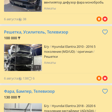
вентилятор дифузор фара монобробь
усилитель
2
Алматы
6 августа
38
0
Решетка, Усилитель, Телевизор
100 000 ₸
Б/y
Hyundai Elantra 2010 - 2016 5
поколение (MD/UD)
оригинал
Решетки
Алматы
11
6 августа
138
6
Фара, Бампер, Телевизор
130 000 ₸
Б/y
Hyundai Elantra 2018 - 2020 6
поколение рестайлинг (AD/ADA)