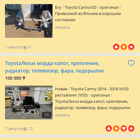
Б/y
Toyota Carina ED
оригинал
Привозной из Японии в хорошем
состоянии
Алматы
1
7 августа
9
0
Toyota/lexus морда капот, крепление,
радиатор, телевизор, фара, подкрылок
100 000 ₸
Новая
Toyota Camry 2014 - 2018 XV50
рестайлинг (V55)
оригинал
Toyota/lexus морда капот, крепление,
радиатор, телевизор, фара, подкрылок
-Имеется в наличий! -ЦЕНУ НАДО
10
Алматы
УТОЧНЯТЬ! -Производство:
TOYOTA/LEXUS -Также много
7 августа
12
ассортиментов запчастей в наличий и
0
на заказ! -Мы Находимся Тц-CAR CITY