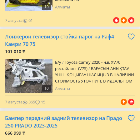
10
Алматы
7 августа
61
0
Лонжерон телевизор стойка парог на Раф4
Камри 70 75
101 010 ₸
Б/y
Toyota Camry 2020 - н.в. XV70
рестайлинг (V75)
БАҒАСЫН АНЫҚТАУ
ҮШІН ҚОҢЫРАУ ШАЛЫҢЫЗ В НАЛИЧИИ
СТОИМОСТЬ УТОЧНИТЕ В ИДЕАЛЬНОМ
СОСТОЯНИИ ПРИВОЗНЫЕ ИЗ ЯПОНИИ
10
Алматы
ОТПРАВКА ДОСТАВКА Лонжерон
телевизор на Камри 70/75 Лонжерон
7 августа
365
15
телевизор на Раф4 2019-2025 Стойка
парог кузова на Камри 70/75
Бампер передний задний телевизор на Прадо
250 PRADO 2023-2025
666 999 ₸