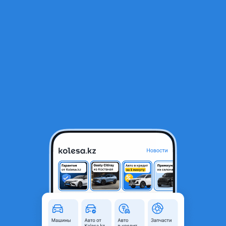
RU
Открыть приложение
В начало
1
/
2
Передняя левая дверь от rx 2 поколения
8 000 ₸
Город
Алматы, Алматинская