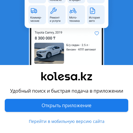
область
Состояние
Новая
Код запчасти
76801-60030-B2
Комментарий продавца
Продам новую оригинальную накладку на задную дверь
(багажника) на TOYOTA LEND CRUISER PRADO 90 1999-
2002гг.
Перевести
Удобный поиск и быстрая подача в приложении
Другие объявления продавца
id14736499
Открыть приложение
Запчасти
Перейти в мобильную версию сайта
Автозапчасти
92