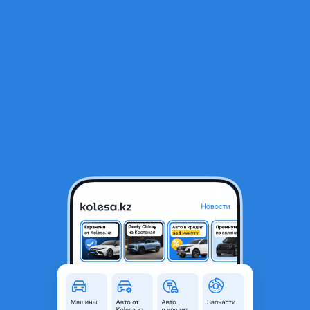
RU
Открыть приложение
1
/
4
Накладка на заднюю дверь
15 000 ₸
Город
Алматы, Алматинская