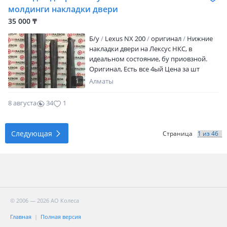
молдинги накладки двери
35 000 ₸
Б/y
Lexus NX 200
оригинал
Нижние
накладки двери на Лексус НКС, в
идеальном состояние, бу приовзной.
Оригинал, Есть все 4ый Цена за шт
Доставка по всем регионам
1
Алматы
8 августа
34
1
Следующая
Страница
© 2006 — 2026 АО Колеса
Главная
Полная версия