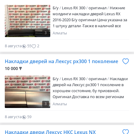
Б/y
Lexus RX 300
оригинал
Нижние
молдинги накладки дверей Lexus RX
2016-2020 Б/у оригинал Цена указана за
1 штуку детали -Также в наличий все
запчaсти, б/у оригинал, привозной
3
Алматы
-Цену уточняйте по тел Отправка по
регионам и СНГ
8 августа
55
2
Накладки дверей на Лексус рх300 1 поколение
10 000 ₸
Б/y
Lexus RX 300
оригинал
Накладки
дверей на Лексус рх300 1 поколение в
хорошем состояние, бу приовзной.
Оригинал Доставка по всем регионам
3
Алматы
8 августа
59
0
Накладки двери Лексус НКС Lexus NX