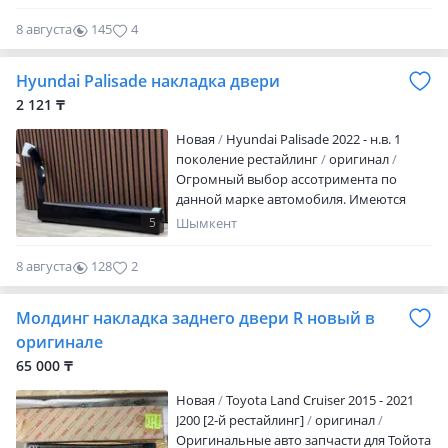
крыла новая оригинал, в наличии, так
же накладки дверей, а ассортименте,
8 августа
145
4
актуальную цену и наличие уточняйте,
подбор запчастей только по vin коду
Hyundai Palisade накладка двери
автомобиля.
2 121 ₸
Новая
Hyundai Palisade 2022 - н.в. 1
поколение рестайлинг
оригинал
Огромный выбор ассотримента по
данной марке автомобиля. Имеются
новые и б/у оригинальные детали.
5
Шымкент
Поможем собрать, укомплектовать авто
после дтп. По заказу кузовные части от
8 августа
128
2
MOBIS на Huyndai KIA. Срок доставки 10
дней, авиа доставка Корея-Казахстан.
Молдинг накладка заднего двери R новый в
Принимаем и отправляем заказы по
всему Казахстану.
оригинале
65 000 ₸
Новая
Toyota Land Cruiser 2015 - 2021
J200 [2-й рестайлинг]
оригинал
Оригинальные авто запчасти для Тойота