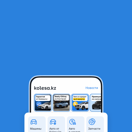
RU
Открыть приложение
1
Автозапчасти
Фильтр
Накладка на двери в Казахстане
Найдено 919 объявлений
VIP-предложения
Стать VIP
Накладка двери и молдинг
77 700 ₸
20