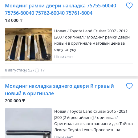
Молдинг рамки двери накладка 75755-60040
75756-60040 75762-60040 75761-6004
18 000 ₸
Новая
Toyota Land Cruiser 2007 - 2012
J200
оригинал
Молдинг рамки двери
новый в оригинале матовый цена за
одну штуку!
7
Шымкент
8 августа
527
17
Молдинг накладка заднего двери R правый
новый в оригинале
200 000 ₸
Новая
Toyota Land Cruiser 2015 - 2021
J200 [2-й рестайлинг]
оригинал
Оригинальные авто запчасти для Тойота
Лексус Toyota Lexus Проверить на
подлинность можно в любом TOYOTA
4
Шымкент