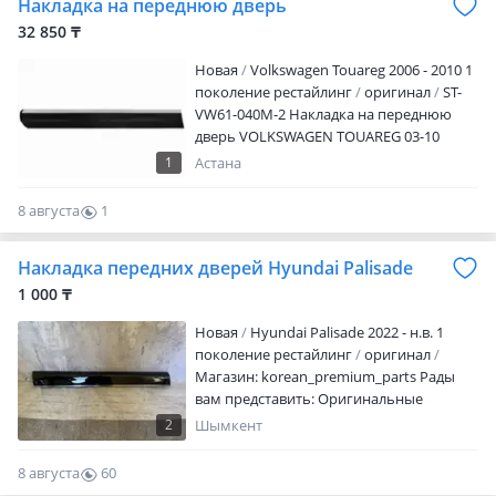
Накладка на переднюю дверь
Г. Шымкент, Тажибаева 56, а также есть
филиалы в Г. Астана и Алматы Магазин
32 850 ₸
Автозапчастей Имеется доставка по
Новая
Volkswagen Touareg 2006 - 2010 1
миру и СНГ, а также отправка По
поколение рестайлинг
оригинал
ST-
региону РК.
VW61-040M-2 Накладка на переднюю
дверь VOLKSWAGEN TOUAREG 03-10
Наличие и актуальную цену уточняйте у
1
Астана
менеджера
8 августа
1
0
Накладка передних дверей Hyundai Palisade
1 000 ₸
Новая
Hyundai Palisade 2022 - н.в. 1
поколение рестайлинг
оригинал
Магазин: korean_premium_parts Рады
вам представить: Оригинальные
запчасти Новые и б/у По самым
2
Шымкент
доступным ценам Прямая доставка из
Кореи Принимаем заказы Отправка по
8 августа
60
РК и СНГ У нас вы можете найти,