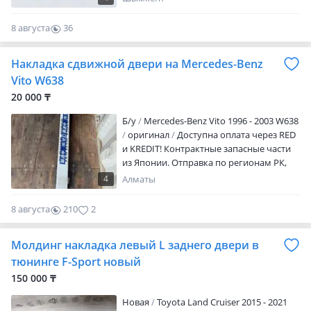
LEXUS центре вашего города! Точную
цену и наличии уточняем через VIN
8 августа
36
авто А так же многое другое для данной
0
модели Автомобиля. Наши магазины
Накладка сдвижной двери на Mercedes-Benz
находятся; Г. Шымкент, Тажибаева 56, а
также есть филиалы в Г. Астана и Алматы
Vito W638
Магазин Автозапчастей Имеется
20 000 ₸
доставка по миру и СНГ, а также
отправка По региону РК.
Б/y
Mercedes-Benz Vito 1996 - 2003 W638
оригинал
Доступна оплата через RED
и KREDIT! Контрактные запасные части
из Японии. Отправка по регионам РК,
РФ, KG. В связи с НЕСТАБИЛЬНОСТЬЮ
4
Алматы
КУРСА ВАЛЮТ И РОСТА ТАМОЖЕННЫХ
СТАВОК, ЦЕНЫ И НАЛИЧИЕ УТОЧНЯТЬ
8 августа
210
2
ПО ТЕЛЕФОНУ. ЗВОНИТЬ В РАБОЧЕЕ
ВРЕМЯ с 9.00 до 18.00 без обеда.
Молдинг накладка левый L заднего двери в
Воскресенье выходной. ВНИМАНИЕ
перед приездом уточняйте наличие
тюнинге F-Sport новый
товара на складе, не всегда есть
150 000 ₸
возможность МГНОВЕННО удалить
товар с ПРОДАЖИ, надеемся на Ваше
Новая
Toyota Land Cruiser 2015 - 2021