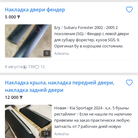
0
Кузовные детали, оптику, расходники, и
Накладка двери фендер
прочие запчасти! В наличии и
стоимость вы можете уточнить по
5 000 ₸
номеру телефона! Работаем с 9 до 19: 00
Б/y
Subaru Forester 2002 - 2005 2
Без выходных!
поколение (SG)
Фендер с левой двери
для субару форестер, кухов SG5, 9.
Оригинал бу в хорошем состоянии.
Привезен из Японии. Все преилегия
5
Алматы
целые. Цена указана за штуку. Подойдет
на форестер рейстайлл 2005-2007 гг.
8 августа
739
12
Уточняйте сторону. Уточняйте перед
или зад. Уточняйте наличие. Работаем с
Накладка крыла, накладка передней двери,
регионами. Просьба звонить с 9 до 18.
Воскресенье выходной день. Всем
накладка задней двери
желаем удачных покупок!
12 000 ₸
Новая
Kia Sportage 2024 - қ.к. 5 буыны
рестайлинг
Если не нашли по наличию
привезем на заказ практически любую
запчасть от 7 рабочих дней новую
оригинал. Накладка переднего заднего
24
Алматы