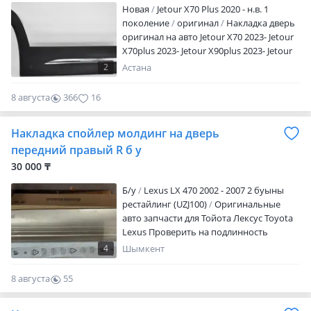
Новая
Jetour X70 Plus 2020 - н.в. 1
поколение
оригинал
Накладка дверь
оригинал на авто Jetour X70 2023- Jetour
X70plus 2023- Jetour X90plus 2023- Jetour
Dashing Цены уточняем по телефону
2
Астана
8 августа
366
16
Накладка спойлер молдинг на дверь
передний правый R б у
30 000 ₸
Б/y
Lexus LX 470 2002 - 2007 2 буыны
рестайлинг (UZJ100)
Оригинальные
авто запчасти для Тойота Лексус Toyota
Lexus Проверить на подлинность
можно в любом TOYOTA LEXUS центре
4
Шымкент
вашего города! Точную цену и наличии
уточняем через VIN авто Атак же
8 августа
55
многое другое для данной модели
0
Автомобиля. Наши магазины находятся;