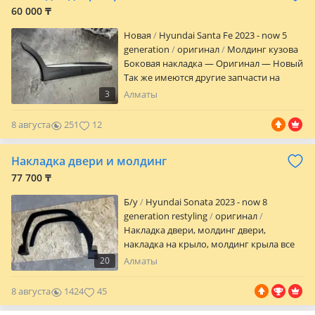
60 000 ₸
Новая
Hyundai Santa Fe 2023 - now 5
generation
оригинал
Молдинг кузова
Боковая накладка — Оригинал — Новый
Так же имеются другие запчасти на
Kia/Hyundai — ОРИГИНАЛ — ДУБЛИКАТ
3
Алматы
Пишите ВИН код модель и название или
фото запчасти! Чего нет в наличии,
8 августа
251
12
привезем с Эмиратов под заказ 5-10
дней! Отправка по регионам.
Накладка двери и молдинг
77 700 ₸
Б/y
Hyundai Sonata 2023 - now 8
generation restyling
оригинал
Накладка двери, молдинг двери,
накладка на крыло, молдинг крыла все
новый оригинальный в наличии на все
20
Алматы
модели Hyundai KIA, есть все кузовные
детали, за актуальной ценой
8 августа
1424
45
обращаться по телефону