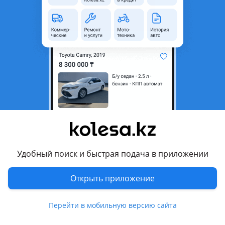
область
Состояние
Б/y
Есть доставка
Да
Комментарий продавца
В наличии отправка
Перевести
Другие объявления продавца
Krg
Удобный поиск и быстрая подача в приложении
Запчасти
Открыть приложение
Автозапчасти
1257
Перейти в мобильную версию сайта
Диски
1