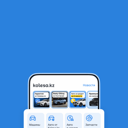
RU
Открыть приложение
1
/
4
Глушитель задняя часть mazda 3 bl sedan 2, 0L
50 000 ₸
Город
Караганда, Карагандинская