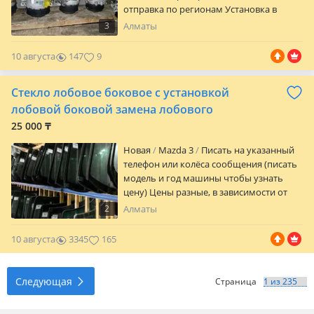
отправка по регионам Установка в
городе Алматы наличии и цену
3
Алматы
уточняйте по телефону или
10 августа
147
9
Стекло лобовое боковое с установкой
лобовой боковой замена лобового
25 000 ₸
Новая
Mazda 3
Писать на указанный
телефон или колёса сообщения (писать
модель и год машины чтобы узнать
цену) Цены разные, в зависимости от
марки машины и качества стекла.
2
Алматы
Лобовые боковые стекла на л ю б у ю
машину с установкой (выезд платный).
10 августа
3345
165
ОБМЕНА И ВОЗВРАТА НЕТ.
Следующая
Страница