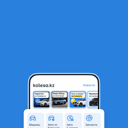
RU
Открыть приложение
1
Автозапчасти
Фильтр
Автозапчасти для Mazda 3 в Казахстане
Найдено 4 687 объявлений
VIP-предложения
Стать VIP
Клапан Крышка Мазда 6 2.0-2.3 LF
45 000 ₸
5