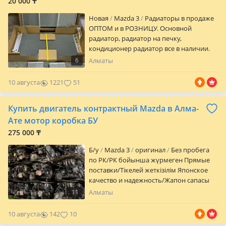
20 000 ₸
Новая
Mazda 3
Радиаторы в продаже
ОПТОМ и в РОЗНИЦУ. Основной
радиатор, радиатор на печку,
кондиционер радиатор все в наличии.
Доставка по всему РК. Хорошие товары
6
Алматы
за хорошие цены. Звоните уточняйте
цены!
10 августа
1221
51
Купить двигатель контрактный Mazda в Алма-
Ате мотор коробка БУ
275 000 ₸
Б/y
Mazda 3
оригинал
Без пробега
по РК/РК бойынша жүрмеген Прямые
поставки/Тікелей жеткізілім Японское
качество и надежность/Жапон сапасы
мен сенімділігі Проверенное состояние/
11
Алматы
Тексерілген күйде Большой выбор
насосов ГУР на складе/Қоймада ГУР
10 августа
142
10
насостарының кең таңдауы Подбор по