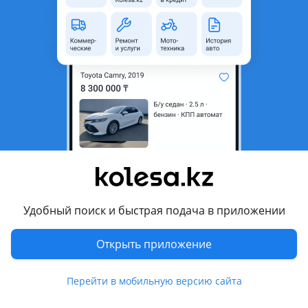
Б/y
Mazda 3
оригинал
Клапан Крышка Мазда 6 Форд Мондео Мазда 5 Мазда 3 2.0-2.3! В идеальный состояние! Новый абсолютно! Отправка есть!
Алматы
10 августа
205
4
ГУР МАЗДА. ГЕНЕРАТОР. СТАРТЕР. КАТУШКА.
ТРАМБЛЕР. ДРОСЕЛЬ. СВ. ПРОВ. КОМПРЕ
15 000 ₸
Удобный поиск и быстрая подача в приложении
Открыть приложение
9
Б/y
Mazda 626 1999 - 2002 GF рестайлинг (GF/GW)
оригинал
Mazda 323 mazda 626 mazda 6 mazda 3 mazda 3 вот mazda MPV mazda bongo friende mazda lantis mazda family mazda familia mazda cx-6 mazda millenia mazda capella
Алматы
Перейти в мобильную версию сайта
9 августа
1803
52