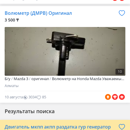
Волюметр (ДМРВ) Оригинал
3 500 ₸
10
Б/y
Mazda 3
оригинал
Волюметр на Honda Mazda Уважаемые клиенты! Наш магазин специализируется на электронной части автомобилей, Японского, Корейского и Немецкого происхождения. ФОТО ДЛЯ ВНИМАНИЯ, для уточнения цены и наличия, звоните по номеру телефона указанного в объявлении с 10: 00 до 21: 00 БЕЗ ВЫХОДНЫХ! Имеется широкий ассортимент: дубликатов, оригинальных новых, оригинальных б/у запчастей. Только проверенные, зарекомендовавшие себя запчасти. Наш магазин предоставляет: * Гарантия до 14 дней в зависимости от качества выбранного товара. * Отправка в любой регион Казахстана и за его пределы. * Консультация и точный подбор запчастей по VIN коду автомобиля. № 2288
Алматы
10 августа
3034
85
Результаты поиска
Двигатель мкпп акпп раздатка гур генератор