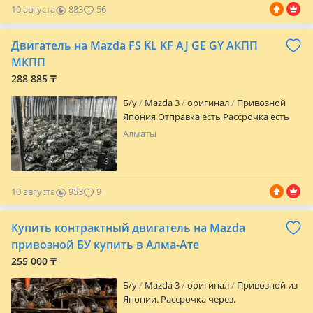
10 августа
883
56
Блок заряженный Коленвал Поршень
шатун Масляный насос Теплообменник
Маслоприемник Поддон второй Картер
Двигатель на Mazda FS KL KF AJ GE GY АКПП
Удачных Вам покупок!
МКПП
288 885 ₸
Б/y
Mazda 3
оригинал
Привозной
Япония Отправка есть Рассрочка есть
Алматы
9
10 августа
953
9
Купить контрактный двигатель на Mazda
привозной БУ купить в Алма-Ате
255 000 ₸
Б/y
Mazda 3
оригинал
Привозной из
Японии. Рассрочка через.