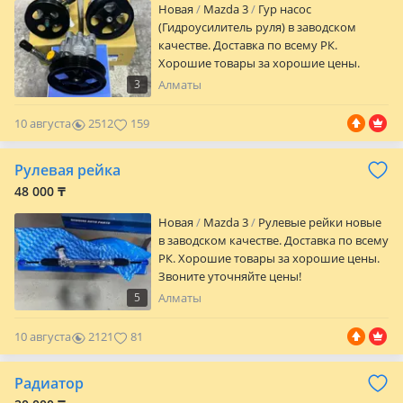
Новая
Mazda 3
Гур насос
пишите, звоните, приходите Г. Астана ул.
(Гидроусилитель руля) в заводском
Кенжина 5 (YANU_AUTO)
качестве. Доставка по всему РК.
Хорошие товары за хорошие цены.
Звоните уточняйте цены!
3
Алматы
10 августа
2512
159
Рулевая рейка
48 000 ₸
Новая
Mazda 3
Рулевые рейки новые
в заводском качестве. Доставка по всему
РК. Хорошие товары за хорошие цены.
Звоните уточняйте цены!
5
Алматы
10 августа
2121
81
Радиатор