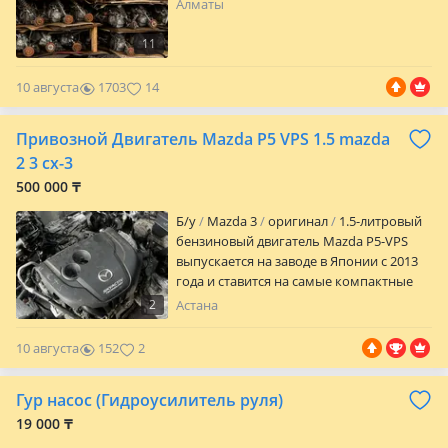
Алматы
11
10 августа
1703
14
Привозной Двигатель Mazda P5 VPS 1.5 mazda
2 3 cx-3
500 000 ₸
Б/y
Mazda 3
оригинал
1.5-литровый
бензиновый двигатель Mazda P5-VPS
выпускается на заводе в Японии с 2013
года и ставится на самые компактные
модели компании под индексами 2 или
2
Астана
Демио и 3 1111 Оригинальные
привозные автозапчасти из Японии и
10 августа
152
2
Европы, большой ассортимент
контрактных двигателей, АКПП, МКПП,
Гур насос (Гидроусилитель руля)
вариатор, и навесные. Гарантия на
проверку автозапчастей есть. Цены и
19 000 ₸
наличие уточняйте по телефону,