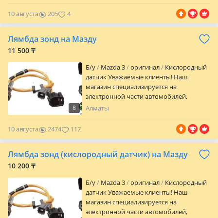
выбранного товара. * Отправка в любой
регион Казахстана и за его пределы. *
10 августа
205
4
Консультация и точный подбор
запчастей по VIN коду автомобиля. №
Лямбда зонд на Мазду
2288
11 500 ₸
Б/y
Mazda 3
оригинал
Кислородный
датчик Уважаемые клиенты! Наш
магазин специализируется на
электронной части автомобилей,
Японского, Корейского и Немецкого
8
Алматы
происхождения. ФОТО ДЛЯ ВНИМАНИЯ,
для уточнения цены и наличия, звоните
10 августа
2474
117
по номеру телефона указанного в
объявлении с 10: 00 до 21: 00 БЕЗ
Лямбда зонд (кислородный датчик) на Мазду
ВЫХОДНЫХ! Имеется широкий
ассортимент: дубликатов,
10 200 ₸
оригинальных новых, оригинальных б/
Б/y
Mazda 3
оригинал
Кислородный
у запчастей. Только проверенные,
датчик Уважаемые клиенты! Наш
зарекомендовавшие себя запчасти. Наш
магазин специализируется на
магазин предоставляет: * Гарантия до 14
электронной части автомобилей,
дней в зависимости от качества