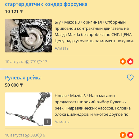
стартер датчик кондер форсунка
10 121 ₸
Б/y
Mazda 3
оригинал
Отборный
привозной контрактный двигатель на
Мазда Mazda без пробега по СНГ. ЦЕНА
Цену надо уточнять на момент покупки.
ГАРАНТИЯ Гарантийный срок на
5
Алматы
проверку запчасти 14 дней. Проверка
двигателей видеоэндоскопом, проверка
10 августа
791
17
навесного оборудования на стендах.
Фото-видео отчет проверки. СЕРВИС
Рулевая рейка
Ответственные квалифицированные
мастера с большим опытом. СТО с
50 000 ₸
полным спектром работ:
Новая
Mazda 3
Наш магазин
профессиональная диагностика,
предлагает широкий выбор Рулевых
обслуживание под ключ с гарантией.
реек, Гидравлических насосов, Головка
ОПЛАТА Наличными, переводы,
блока цилиндров, и многое другое по
удаленно через QR, RED, рассрочка,
ходовому и по мотору Отправка по
безналичными для юридических лиц.
1
Алматы
Казахстану в любую точку. Для
ОТПРАВКА/ДОСТАВКА В РЕГИОНЫ
постоянных клиентов и Мастерам
Доставка через фуры, индрайвер, поезд
10 августа
383
6