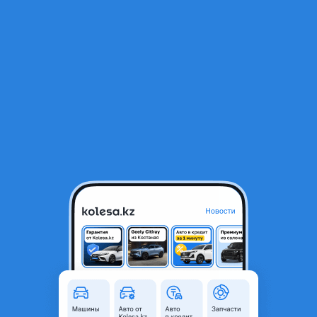
RU
Открыть приложение
1
Шины
Фильтр
Все шины в Рудном
Найдено 52 объявления
Шины летние с дисками
70 000 ₸
Б/у
205/55/R16
летние
Комплект шин
летних Китай вместе с дисками. Ездили
всего один сезон, полностью целые,
разболтовка 5 112
3
Рудный
7 августа
24
0
Шины и диски в комплекте на Прадо 150.
240 000 ₸