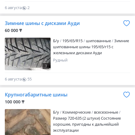
0-12 Отправляю в регионы
6 августа
2
0
Зимние шины с дисками Ауди
60 000 ₸
Б/у
195/65/R15
шипованные
Зимние
шипованные шины 195/65/r15 с
железными дисками Ауди
Рудный
3
6 августа
55
0
Крупногабаритные шины
100 000 ₸
Б/у
Коммерческие
всесезонные
Размер 720-635 (2 штуки) Состояние
хорошее, пригодны к дальнейшей
эксплуатации