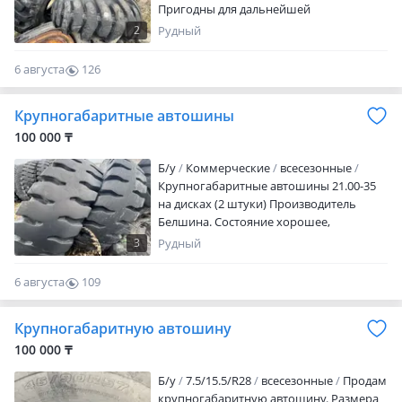
Пригодны для дальнейшей
эксплуатации. Автошины 27.00-33 б/у в
2
Рудный
хорошем состоянии 8 штук. ТАК ЖЕ ЕСТЬ
В НАЛИЧИИ ШИНЫ РАЗМЕРОМ 21, 00, 28
6 августа
126
0
Крупногабаритные автошины
100 000 ₸
Б/у
Коммерческие
всесезонные
Крупногабаритные автошины 21.00-35
на дисках (2 штуки) Производитель
Белшина. Состояние хорошее,
пригодны к дальнейшей эксплуатации.
3
Рудный
Цена договорная все вопросы по
телефону и имо ID: 395459689
6 августа
109
0
Крупногабаритную автошину
100 000 ₸
Б/у
7.5/15.5/R28
всесезонные
Продам
крупногабаритную автошину. Размера