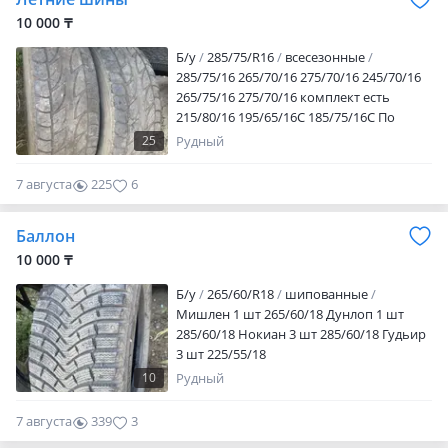
10 000 ₸
Б/у
285/75/R16
всесезонные
285/75/16 265/70/16 275/70/16 245/70/16
265/75/16 275/70/16 комплект есть
215/80/16 195/65/16С 185/75/16С По
штучно 10000 торг Можно все сразу,
25
Рудный
договоримся
7 августа
225
6
Баллон
10 000 ₸
Б/у
265/60/R18
шипованные
Мишлен 1 шт 265/60/18 Дунлоп 1 шт
285/60/18 Нокиан 3 шт 285/60/18 Гудьир
3 шт 225/55/18
10
Рудный
7 августа
339
3