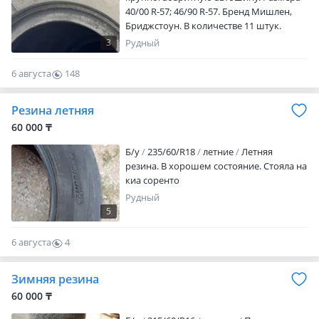
40/00 R-57; 46/90 R-57. Бренд Мишлен,
Бриджстоун. В количестве 11 штук.
Состояние хорошее, пригодны к
3
Рудный
дальнейшей эксплуатации. Все размеры
уточняйте по телефону цена договорная
6 августа
148
шины находятся в городе Рудном. ID:
0
395675080
Резина летняя
60 000 ₸
Б/у
235/60/R18
летние
Летняя
резина. В хорошем состояние. Стояла на
киа соренто
Рудный
5
6 августа
4
0
Зимняя резина
60 000 ₸