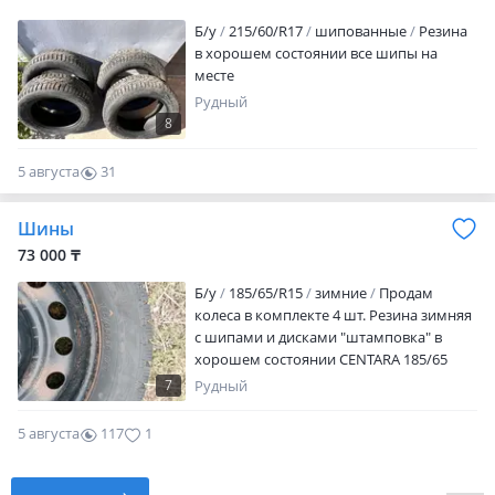
Б/у
215/60/R17
шипованные
Резина
в хорошем состоянии все шипы на
месте
Рудный
8
5 августа
31
0
Шины
73 000 ₸
Б/у
185/65/R15
зимние
Продам
колеса в комплекте 4 шт. Резина зимняя
с шипами и дисками "штамповка" в
хорошем состоянии CENTARA 185/65
R15. Разболтовка 5/114.3 Колпаки 4
7
Рудный
штуки от Киа в комплекте. Звонить на
этот номер
5 августа
117
1