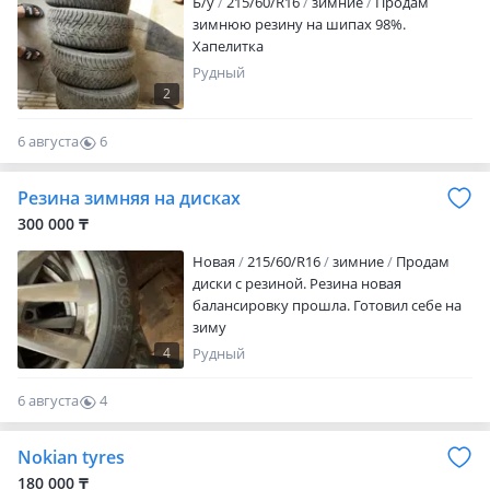
Б/у
215/60/R16
зимние
Продам
зимнюю резину на шипах 98%.
Хапелитка
Рудный
2
6 августа
6
0
Резина зимняя на дисках
300 000 ₸
Новая
215/60/R16
зимние
Продам
диски с резиной. Резина новая
балансировку прошла. Готовил себе на
зиму
4
Рудный
6 августа
4
0
Nokian tyres
180 000 ₸