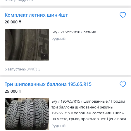
0
Комплект летних шин 4шт
20 000 ₸
Б/у
215/55/R16
летние
Рудный
4
6 августа
344
3
Три шипованных баллона 195.65.R15
25 000 ₸
Б/у
195/65/R15
шипованные
Продам
три баллона шипованной резины
195.65.R15 В хорошем состоянии. Шипы
на месте, грыж, проколов нет. Цена пока
не сезон 25.000 за все три баллона.
2
Рудный
Варианты обмена. RED, QR, рассрочка 0-