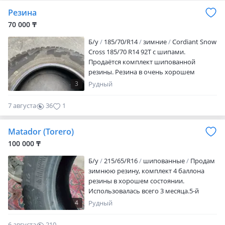
Резина
70 000 ₸
Б/у
185/70/R14
зимние
Cordiant Snow
Cross 185/70 R14 92T с шипами.
Продаётся комплект шипованной
резины. Резина в очень хорошем
состоянии. В эксплуатации менее
3
Рудный
сезона. Пока не сезон успей купить
хорошую резину, по хорошей цене.
7 августа
36
1
Цена за комплект 70 000 тенге.
Реальному покупателю торг
Matador (Torero)
100 000 ₸
Б/у
215/65/R16
шипованные
Продам
зимнюю резину, комплект 4 баллона
резины в хорошем состоянии.
Использовалась всего 3 месяца.5-й
балон в подарок, размер такой же,
4
Рудный
фирма другая. Подойдёт на запаску
6 августа
210