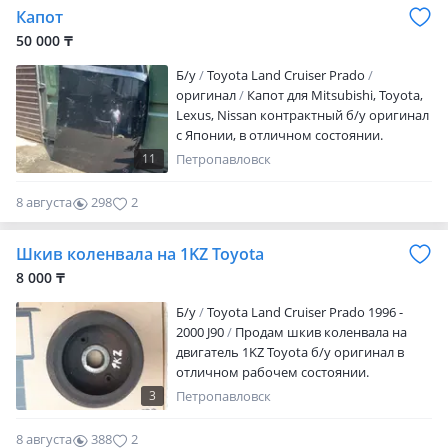
на месте в нашей розничной точке.
Капот
Предлагаем Вам убедиться в этом и
50 000 ₸
сделать заказ в нашем магазине!
Пишите и звоните по номеру с 09: 00 до
Б/y
Toyota Land Cruiser Prado
20: 00 ЕЖЕДНЕВНО БЕЗ ВЫХОДНЫХ
оригинал
Капот для Mitsubishi, Toyota,
Lexus, Nissan контрактный б/у оригинал
с Японии, в отличном состоянии.
Гарантия качества. Доставка по всему
11
Петропавловск
Казахстану и СНГ. ЦЕНУ и ЦВЕТ
УТОЧНЯЙТЕ по указанному номеру
8 августа
298
2
телефона,.
Шкив коленвала на 1KZ Toyota
8 000 ₸
Б/y
Toyota Land Cruiser Prado 1996 -
2000 J90
Продам шкив коленвала на
двигатель 1KZ Toyota б/у оригинал в
отличном рабочем состоянии.
Отправляю в регионы.
3
Петропавловск
8 августа
388
2