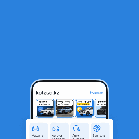
RU
Открыть приложение
2
Автозапчасти
Фильтр
Автозапчасти для Toyota Land Cruiser Prado в
Петропавловске
Найдено 214 объявлений
VIP-предложения
Стать VIP
Тоета двигателя коробки
234 567 ₸