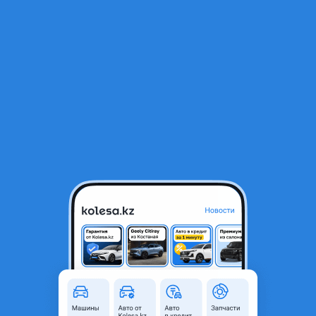
RU
Открыть приложение
1
Автозапчасти
Фильтр
Автозапчасти для Toyota Corona в Казахстане
Найдено 2 218 объявлений
VIP-предложения
Стать VIP
СТАРТЕР Г/У/Р TOYOTA 3S 5S (4S/2MZ/1AZ/
ТОЙОТА)
14 999 ₸