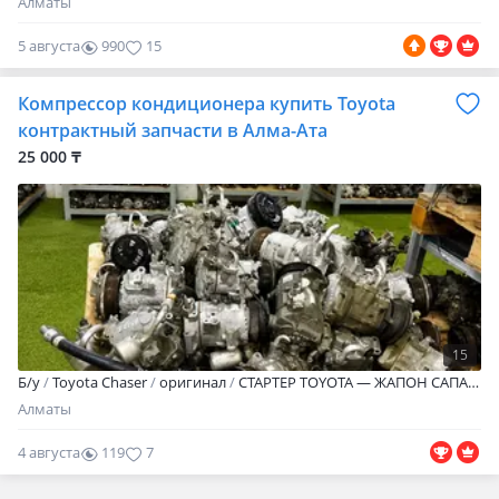
Алматы
5 августа
990
15
Компрессор кондиционера купить Toyota
контрактный запчасти в Алма-Ата
25 000 ₸
15
Б/y
Toyota Chaser
оригинал
СТАРТЕР TOYOTA — ЖАПОН САПАСЫ Toyota стартерлері — сапа, сенімділік және ұзақ қызмет! Жапон технологиясы қозғалтқышты бір сәтте іске қосады. Қысқа да, ыстыққа да төзімді. Қала және өңірлерге жеткізу бар бөліп төлеу және Red Қоңырау шалыңыз! СТАРТЕР TOYOTA — ЯПОНСКОЕ КАЧЕСТВО Стартер Toyota — стабильный пуск, надёжная работа и долгий срок службы. Подходит для любых условий, качество провер Camry, Land Cruiser Prado, Land Cruiser, RAV4, Corolla, Highlander, Carina E, Avensis, Alphard, Hilux, Estima, v, Sienna, Previa, Ipsum, 4Runner, Mark Il, Windom, Hilux Surf, Yaris, Avalon, Caldina, v, Hiace, Fortuner, Corolla Verso, Crown, Venza, Aristo, Camry Gracia, Sequoia Vellfire, Harrier, Tundra, Vista, Chaser.Corona, Carina ED, Crown Majesta, Matrix, Estima Lucida, FJ Cruiser, Prius, Probox, Spacio, Picnic, Cresta, Avensis Verso, Tacoma, Carina, Raum, C-HR, Celica, Mark X, Estima Emina, Corolla Cross, Auris, Rush, Corona Exiv, Voxy, Granvia, Celsior, Solara, Scepter, Sprinter Carib, Altezza, Mark II Qualis, Nadia, Sprinter Marino, Carina Il, Urban Cruise, Starlet, bZ4X, Grand Hiace? HiAce Regius, Town Ace Noah, Cavalier, Aygo, Wish, Vitz, Gaia, Grand Highlander.Isis, Noah, Lite Ace, Agya, Vios, Progres, Brevis, T100, Esquire, Yaris, Verso, bB, Corolla, Levin, GR86, Aurion, Blizzard, Succeed, Wildlander, Corolla Rumion, Blade, Camry Prominent, Levin, bZ3, Will Vi, Veloz, Belta, Pixis Epoch.Sparky, Master Ace, Surf, Izoa, Prius, Prime, Spade, Yaris, Cross, Tank, Raize, Wigo, Allion, Frontlander, MR-S, Aqua, WiLL VS, Century, Model F, Mark X, Zio, Innova, Allex, Sai, St, Ractis, Pronard, Kluger, Prius V, Prius C, GT 86, Mega Cruiser, Premio, Porte, Platz, MR2, Passo Sette, Passo, Paseo, Opa, Sera, Sienta, Corolla Ceres, Verso, Avanza, Mirai, Cami, ProAce Verso, Corsa, Cressida, Curren, Voltz, Cynos, Verossa, Soarer, Duet, Echo, Vanguard, Fun Cargo, Town Ace, Tercel, Supra, Sprinter, Sprinter Trueno, Rumion
Алматы
4 августа
119
7