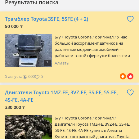
Результаты поиска
Трамблер Toyota 3SFE, 5SFE (4 + 2)
50 000 ₸
Б/y
Toyota Corona
оригинал
У нас
большой ассортимент датчиков на
различные модели автомобилей —
работаем в этой сфере уже более семи
лет. Все датчики проверены, в рабочем
3
Алматы
состоянии, и проходят строгий
контроль качества. Мы знаем, как
5 августа
600
5
важно качество для оптимальной
работы двигателя, поэтому подберем
Двигатели Toyota 1MZ-FE, 3VZ-FE, 3S-FE, 5S-FE,
лучший вариант под ваш авто. Почему
выбирают нас: • Широкий выбор
4S-FE, 4A-FE
датчиков под разные модели и года
330 000 ₸
выпуска • Работаем более семи лет,
ориентируемся на качество и
Б/y
Toyota Corona
оригинал
долгосрочные отношения с клиентами •
Двигатели Toyota 1MZ-FE, 3VZ-FE, 3S-FE,
Гарантия на замену в случае
5S-FE, 4S-FE, 4A-FE купить в Алматы
неисправности, чтобы вы были уверены
Купить контрактный двигатель Toyota