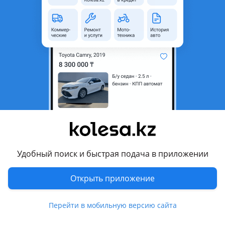
6
Новая
Porsche Cayenne
Новые японские Тормозные перфорированные диски с колодками на Порше 955-3.2,
Алматы
8 августа
1635
9
Новые Катализаторы Е4 и Е5 на Любые
Машины
50 000 ₸
Удобный поиск и быстрая подача в приложении
Открыть приложение
11
Новая
Chevrolet Cruze 2001 - 2008 HR
Корейцы, Немцы, Японцы, ГАЗели и т. Д Катализаторы — Е4 и Е5! Керамические, и Железные — с хорошим напылением Палладий, Родий, Платина. Вставочные модели (Коллекторные) и Магистральные (Готовый вариант) 1-2 Модульные Надёжное и современное решение для замены вышедшего из строя катализатора без лишних доработок и проблем. Катализаторы соответствует экологическому стандарту Евро 4 и Евро-5 снижает уровень вредных выбросов, устраняет неприятный запах бензина и помогает сохранить корректную работу системы выхлопа. Универсальные глушители, резонаторы, катализаторы, пламегасители, гофры, трубы — всё в наличии. На все модели.
Перейти в мобильную версию сайта
Алматы