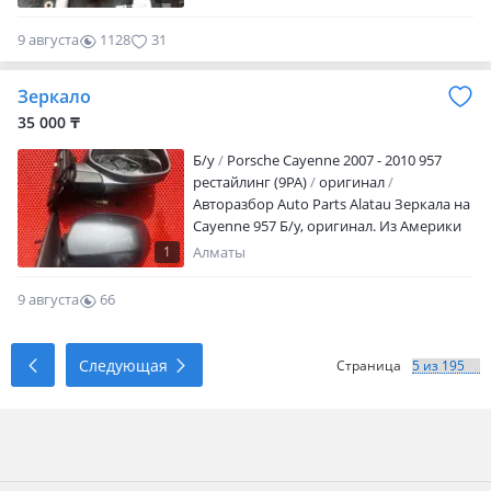
9 августа
1128
31
Зеркало
35 000 ₸
Б/y
Porsche Cayenne 2007 - 2010 957
рестайлинг (9PA)
оригинал
Авторазбор Auto Parts Alatau Зеркала на
Cayenne 957 Б/у, оригинал. Из Америки
Цена за одно Отправка в регионы есть
1
Алматы
9 августа
66
0
Следующая
Страница