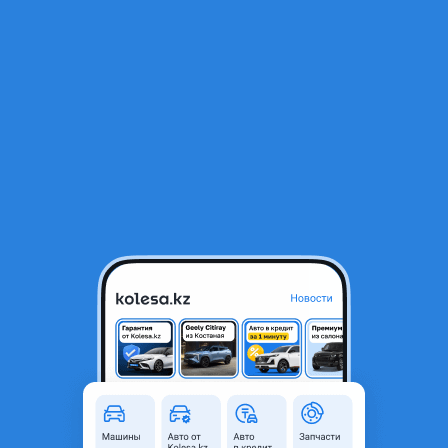
RU
Открыть приложение
2
Автозапчасти
Фильтр
Автозапчасти для Porsche в Алматы -
Страница 5
Найдено 3 900 объявлений
VIP-предложения
Стать VIP
Тормозные диски Porche 955
110 000 ₸