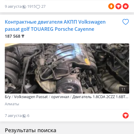
9 августа
1915
27
Контрактные двигателя АКПП Volkswagen
passat golf TOUAREG Porsche Cayenne
187 568 ₸
11
Б/y
Volkswagen Passat
оригинал
Двигатель 1.8CDA 2CZZ 1.6BTS 1.6BSE 2AZJ 1.8UM 2.8AMX 1.4BUD 2AXW 1.8ADR 2ALT 3.6BHK так же АКПП на автомашины Volkswagen Porsche Все агрегаты на прямую с Японии с минимальным пробегом готовые к установки При покупки у нас агрегата вы получаете бесплатную установку, так же бонусом такие расходники: 1. Масло 2. Масляный фильтр 3. Антифриз На каждый купленный агрегат мы предоставляем гарантию на стук, маложер, задымление Установка возможна в день обращения, утром приехали вечером уехали Так же поможем с транспортировкой вашего авто к нам на сервис по низким ценам в городе Данные агрегаты устанавливались на следующий модельный ряд: Volkswagen passat B5 B5 + B6 B7 Volkswagen golf 4 5 Volkswagen TIGUAN Volkswagen TOUAREG Volkswagen BEETLE Volkswagen JETTA Volkswagen POLO Volkswagen CADDY Porsche Cayenne
Алматы
7 августа
6
0
Результаты поиска