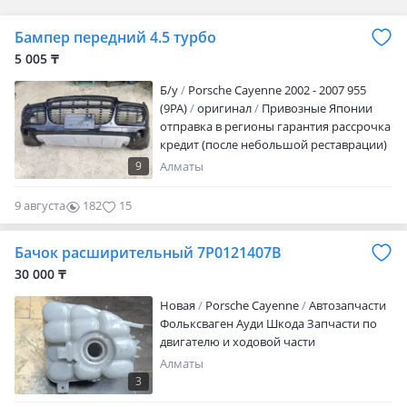
Бампер передний 4.5 турбо
5 005 ₸
Б/y
Porsche Cayenne 2002 - 2007 955
(9PA)
оригинал
Привозные Японии
отправка в регионы гарантия рассрочка
кредит (после небольшой реставрации)
9
Алматы
9 августа
182
15
Бачок расширительный 7P0121407B
30 000 ₸
Новая
Porsche Cayenne
Автозапчасти
Фольксваген Ауди Шкода Запчасти по
двигателю и ходовой части
Алматы
3