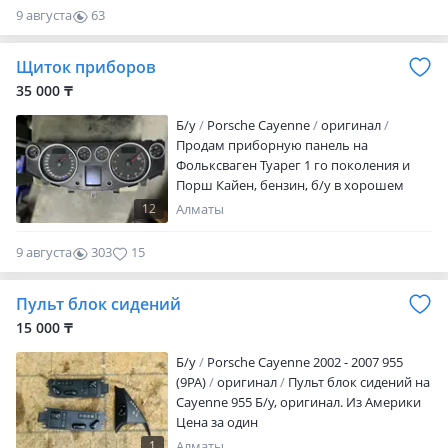
9 августа
63
0
Щиток приборов
35 000 ₸
Б/y
Porsche Cayenne
оригинал
Продам приборную панель на
Фольксваген Туарег 1 го поколения и
Порш Кайен, бензин, б/у в хорошем
состоянии. Цену уточняйте, щитки
12
Алматы
разные
9 августа
303
15
Пульт блок сидений
15 000 ₸
Б/y
Porsche Cayenne 2002 - 2007 955
(9PA)
оригинал
Пульт блок сидений на
Cayenne 955 Б/у, оригинал. Из Америки
Цена за один
1
Алматы