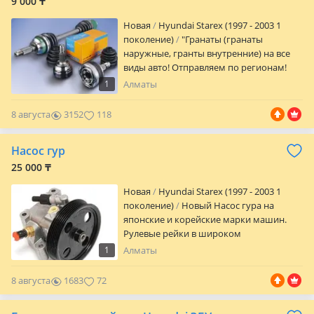
9 000 ₸
Новая
Hyundai Starex (1997 - 2003 1
поколение)
"Гранаты (гранаты
наружные, гранты внутренние) на все
виды авто! Отправляем по регионам!
Звоните уточняйте наличие товара и
1
Алматы
цены! "
8 августа
3152
118
Насос гур
25 000 ₸
Новая
Hyundai Starex (1997 - 2003 1
поколение)
Новый Насос гура на
японские и корейские марки машин.
Рулевые рейки в широком
ассортименте. Отправка по городу и по
1
Алматы
всем регионам РК. Звоните и уточняйте
наличие и цену
8 августа
1683
72