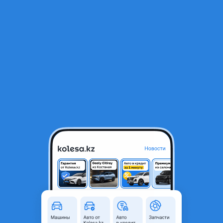
RU
Открыть приложение
2
Автозапчасти
Фильтр
Автозапчасти для Hyundai Starex в Алматы
Найдено 733 объявления
VIP-предложения
Стать VIP
Двигатель D4CB 123 126 starex sorento porter
660 000 ₸
2