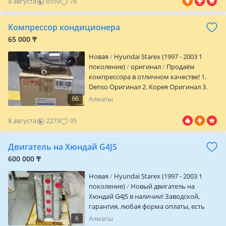
8 августа
6559
78
картриджа. Диагностика турбины,
ремонт турбины, замена картриджа,
Компрессор кондиционера
замена ремкомплекта, настройка
турбины, проверка на стенде
65 000 ₸
Новая
Hyundai Starex (1997 - 2003 1
поколение)
оригинал
Продаём
компрессора в отличном качестве! 1.
Denso Оригинал 2. Корея Оригинал 3.
Дубай 4. Тайвань 5. Китай 6. Также
66
Алматы
имеются контрактные бу привозные в
оригинале Есть Ред и рассрочка
8 августа
2273
95
Гарантия Без посредников Бесплатная и
быстрая доставка по городу и отправка
Двигатель на Хюндай G4JS
по всему району. Установка хорошего
качество. Стоимость компрессора
600 000 ₸
зависит от производителя, марка
Новая
Hyundai Starex (1997 - 2003 1
автомобиля, год выпуска и объем
поколение)
Новый двигатель на
двигателя. Цены уточните по телефону!
Хюндай G4JS в наличии! Заводской,
гарантия, любая форма оплаты, есть
доставка по городу и отправка в
6
Алматы