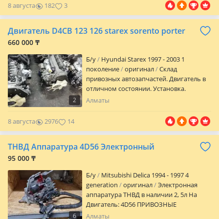
39102-2EML4 39103-2EML4 Ваши
8 августа
182
3
преимущества при покупке: Гарантия
на проверку: Даю 3 дня на установку и
Двигатель D4CB 123 126 starex sorento porter
проверку с момента получения. Вы
ничем не рискуете! Товар в наличии:
660 000 ₸
Деталь на складе, готова к отправке
Б/y
Hyundai Starex 1997 - 2003 1
сегодня. Доставка по РК и СНГ:
поколение
оригинал
Склад
Оперативно отправим в любой регион
привозных автозапчастей. Двигатель в
проверенными курьерскими службами.
отличном состоянии. Установка.
Широкий выбор: В наличии также есть
Гарантия. Цены уточнять
блоки управления на другие модели —
2
Алматы
уточняйте. Местоположение: Алматы
Звоните или пишите! Отвечу на все
8 августа
2976
14
вопросы и помогу с оформлением
доставки.
ТНВД Аппаратура 4D56 Электронный
95 000 ₸
Б/y
Mitsubishi Delica 1994 - 1997 4
generation
оригинал
Электронная
аппаратура ТНВД в наличии 2, 5л На
Двигатель: 4D56 ПРИВОЗНЫЕ
ПРОВЕРЕННЫЕ Делика, Паджеро
6
Алматы