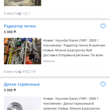
3
8 августа
1
1
Радиатор печки
5 000 ₸
Новая
Hyundai Starex (1997 - 2003 1
поколение)
Радиатор печки В наличии.
Новые. Можно в рассрочку Red
Доставка Отправка в регионы. По всем
вопросам пишите
2
Алматы
8 августа
610
16
Диски тормозные
5 000 ₸
Новая
Hyundai Starex (1997 - 2003 1
поколение)
Диски тормозные В
наличии. Новые. Можно в рассрочку