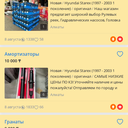
Новая
Hyundai Starex (1997 - 2003 1
двигатель • размеры В наличии:
поколение)
оригинал
Наш магазин
Поршни, кольца, вкладыши, прокладки
предлагает широкий выбор Рулевых
и др. Алматы, Карсити 4 ярус 64 бутик
реек, Гидравлических насосов, Головка
Отправка по Казахстану Ashibulak Auto
блока цилиндров, и многое другое по
— собрал и забыл.
1
Алматы
ходовому и по мотору Отправка по
Казахстану в любую точку. Для
8 августа
1338
58
постоянных клиентов и Мастерам
скидка Мы находимся в городе Алматы
Амортизаторы
10 000 ₸
Новая
Hyundai Starex (1997 - 2003 1
поколение)
оригинал
САМЫЕ НИЗКИЕ
ЦЕНЫ ПО КЗ! Уточняйте наличие и цены
пожалуйста! Отправляем по городу и
регионам!
6
Алматы
8 августа
1833
66
Гранаты