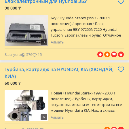
Блок электронный для Hyundai ЭБУ
90 000 ₸
Б/y
Hyundai Starex (1997 - 2003 1
поколение)
оригинал
Блок
управления ЭБУ 97255N7220 Hyundai
Tucson, Европа (левый руль). Отличное
состояние! Год: 2021. Двигатель: 1.6
3
Алматы
бензин G4FU, данный блок в наличии,
есть отправка в любой регион удобным
8 августа
576
15
для вас способом, Так же можем
привести любой блок под заказ Европа,
Турбина, картридж на HYUNDAI, KIA (ХЮНДАЙ,
Америка, Южная Корея
КИА)
60 000 ₸
Новая
Hyundai Starex (1997 - 2003 1
поколение)
Турбины, картриджи,
актуаторы, механизм геометрии на все
модели Hyundai и KIA. Наши склады
находятся в Алматы, Астане, Шымкенте
6
Алматы
и Усть-Каменогорске. Все вопросы по
телефону! Цена указана за одну модель