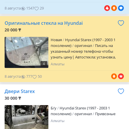
регионы. Также есть на многие модели
автомобилей, рассрочка, гарантия все
8 августа
1547
29
документально
Оригинальные стекла на Hyundai
20 000 ₸
Новая
Hyundai Starex (1997 - 2003 1
поколение)
оригинал
Писать на
указанный номер телефона чтобы
узнать цену| Автостекла: установка,
продажа, отправка к другим регионам,
4
Алматы
выезд. Имеется лобовое, боковое,
форточки, задние стеклы на все марки
8 августа
777
50
авто и на грузовые машины и спец
техники, есть в наличии оригинальные
Двери Starex
стеклы, антиблики и дубликаты
качественные. Опыт работы более 10
30 000 ₸
лет. Мы даем гарантию на свою работу
Б/y
Hyundai Starex (1997 - 2003 1
Пишите чтобы узнать цену!
поколение)
оригинал
Привозные
Алматы