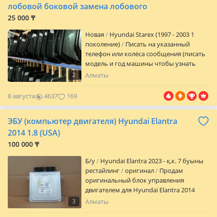
лобовой боковой замена лобового
25 000 ₸
Новая
Hyundai Starex (1997 - 2003 1
поколение)
Писать на указанный
телефон или колёса сообщения (писать
модель и год машины чтобы узнать
цену) Цены разные, в зависимости от
2
Алматы
марки машины и качества стекла.
Лобовые боковые стекла на л ю б у ю
8 августа
4637
169
машину с установкой (выезд платный).
ОБМЕНА И ВОЗВРАТА НЕТ.
ЭБУ (компьютер двигателя) Hyundai Elantra
2014 1.8 (USA)
100 000 ₸
Б/y
Hyundai Elantra 2023 - қ.к. 7 буыны
рестайлинг
оригинал
Продам
оригинальный блок управления
двигателем для Hyundai Elantra 2014
года (американская сборка, объем 1.8 л).
3
Алматы
Полная совместимость с артикулами: