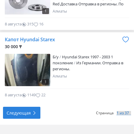
Red Доставка Отправка в регионы. По
всем вопросам пишите
1
Алматы
8 августа
315
16
Капот Hyundai Starex
30 000 ₸
Б/y
Hyundai Starex 1997 - 2003 1
поколение
Из Германии. Отправка в
регионы.
Алматы
1
8 августа
1149
22
Следующая
Страница