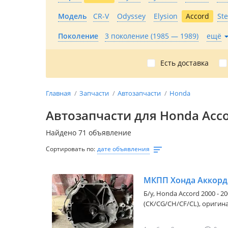
Модель
CR-V
Odyssey
Elysion
Accord
St
Поколение
3 поколение (1985 — 1989)
ещё
Есть доставка
Главная
Запчасти
Автозапчасти
Honda
Автозапчасти для Honda Acco
Найдено 71 объявление
Сортировать по:
дате объявления
МКПП Хонда Аккорд 
Б/y,
Honda Accord 2000 - 2
(CK/CG/CH/CF/CL)
, оригин
обьем 1, 8-2, 0 привозной