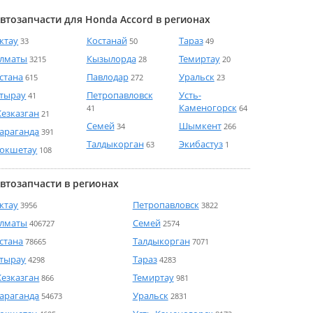
втозапчасти для Honda Accord в регионах
ктау
Костанай
Тараз
33
50
49
лматы
Кызылорда
Темиртау
3215
28
20
стана
Павлодар
Уральск
615
272
23
тырау
Петропавловск
Усть-
41
Каменогорск
41
64
езказган
21
Семей
Шымкент
34
266
араганда
391
Талдыкорган
Экибастуз
63
1
окшетау
108
втозапчасти в регионах
ктау
Петропавловск
3956
3822
лматы
Семей
406727
2574
стана
Талдыкорган
78665
7071
тырау
Тараз
4298
4283
езказган
Темиртау
866
981
араганда
Уральск
54673
2831