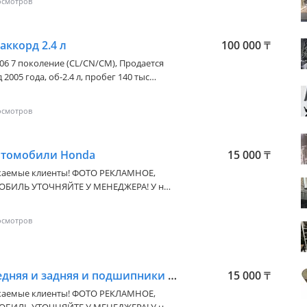
аккорд 2.4 л
100 000
₸
006 7 поколение (CL/CN/CM)
, Продается
2005 года, об-2.4 л, пробег 140 тыс
втомобили Honda
15 000
₸
ые клиенты! ФОТО РЕКЛАМНОЕ,
ЛЬ УТОЧНЯЙТЕ У МЕНЕДЖЕРА! У нас
пчасти на все виды автомобилей.
 телефону. Наш магазин —
стей для японских и корейских
которого успешно реализуется по всему
яет прямые
фабрик Китая и Тайваня без
Ступица колеса передняя и задняя и подшипники на автомобили Honda
15 000
₸
, как Kia, Hyundai, Toyota, Nissan, Ford,
ые клиенты! ФОТО РЕКЛАМНОЕ,
tsubishi, Honda и другие. В ассортименте