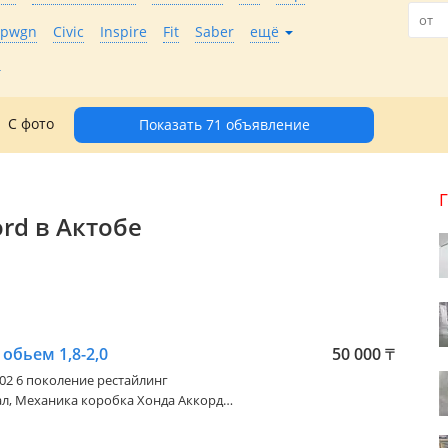
epwgn
Civic
Inspire
Fit
Saber
ещё
С фото
Показать 71 объявление
rd в Актобе
обьем 1,8-2,0
50 000
₸
002 6 поколение рестайлинг
ал, Механика коробка Хонда Аккорд