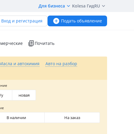
Для бизнеса
Kolesa Гид
RU
Вход и регистрация
Подать объявление
мерческие
Почитать
Масла и автохимия
Авто на разбор
яние
/y
новая
ие
В наличии
На заказ