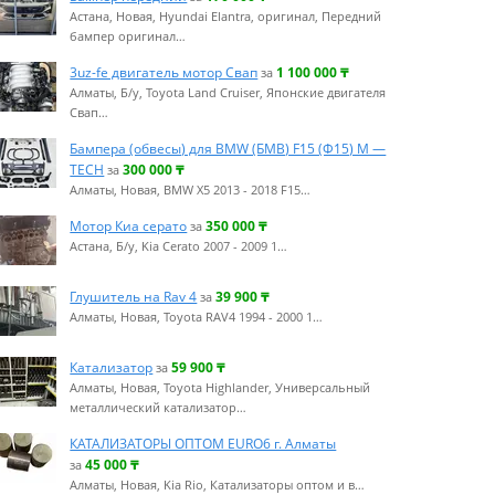
Астана, Новая, Hyundai Elantra, оригинал, Передний
бампер оригинал…
3uz-fe двигатель мотор Свап
1 100 000
₸
за
Алматы, Б/у, Toyota Land Cruiser, Японские двигателя
Свап…
Бампера (обвесы) для BMW (БМB) F15 (Ф15) М —
TECH
300 000
₸
за
Алматы, Новая, BMW X5 2013 - 2018 F15…
Мотор Киа серато
350 000
₸
за
Астана, Б/у, Kia Cerato 2007 - 2009 1…
Глушитель на Rav 4
39 900
₸
за
Алматы, Новая, Toyota RAV4 1994 - 2000 1…
Катализатор
59 900
₸
за
Алматы, Новая, Toyota Highlander, Универсальный
металлический катализатор…
КАТАЛИЗАТОРЫ ОПТОМ EURO6 г. Алматы
45 000
₸
за
Алматы, Новая, Kia Rio, Катализаторы оптом и в…