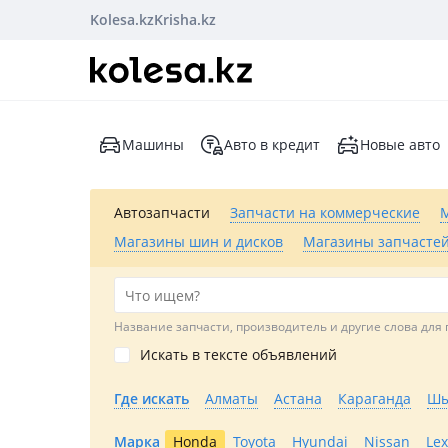
Kolesa.kz
Krisha.kz
Машины
Авто в кредит
Новые авто
Автозапчасти
Запчасти на коммерческие
Магазины шин и дисков
Магазины запчастей
Название запчасти, производитель и другие слова для 
Искать в тексте объявлений
Где искать
Алматы
Астана
Караганда
Шы
Марка
Honda
Toyota
Hyundai
Nissan
Le