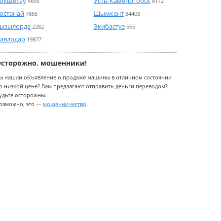
окшетау
Усть-Каменогорск
4695
8172
останай
Шымкент
7865
34403
ызылорда
Экибастуз
2282
565
авлодар
19877
Осторожно, мошенники!
ы нашли объявление о продаже машины в отличном состоянии
о низкой цене? Вам предлагают отправить деньги переводом?
удьте осторожны.
озможно, это —
мошенничество
.