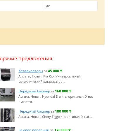
Горячие предложения
Катализаторы
45 000
₸
за
Алматы, Новая, Kia Rio, Универсальный
металлический катализатор…
Передний бампер
160 000
₸
за
Астана, Новая, Hyundai Elantra, оригинал, У нас
имеются…
Передний бампер
180 000
₸
за
Астана, Новая, Chery Tiggo 4, оригинал, У нас…
Бампер передний
170 000
₸
за