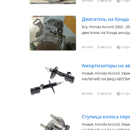
Актобе
8 августа
0
Двигатель на Хонда 
Б/y,
Honda Accord 2002 - 2
двигатель на Хонда аккорд 
миль, есть расход масло.
Актобе
8 августа
0
Амортизаторы на а
Новая,
Honda Accord
, Уважаем
НАЛИЧИЕ НА ВАШ АВТОМОБИ
в наличии имеются автоза
Стоимость вы можете уточнить по
Актобе
8 августа
0
крупный поставщик запча
автомобилей, продукция 
Казахстану и за его пределами. Компания осуществл
поставки автозапчастей с 
посредников на такие марки
Новая,
Honda Accord
, Уважаем
Lexus, InfIniti, Subaru, Mi