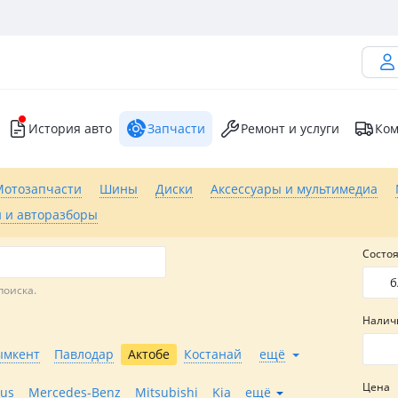
История авто
Запчасти
Ремонт и услуги
Ком
Мотозапчасти
Шины
Диски
Аксессуары и мультимедиа
 и авторазборы
Состо
б
поиска.
Налич
мкент
Павлодар
Актобе
Костанай
ещё
Цена
xus
Mercedes-Benz
Mitsubishi
Kia
ещё