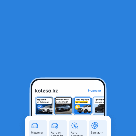
RU
Открыть приложение
В начало
1
/
2
Подушки двигателя
7 000 ₸
Город
Актобе, Актюбинская