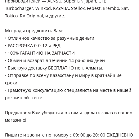
производителей — ALNSU, Super DK Japan, GFE
Honda Insight
Turbocharger, Winkod, KAYABA, Stellox, Febest, Brembo, Sat,
2018 - н.в. 3 поколение, 2011 - 2014 2 поколение
Tokico, RV Original, и другие.
рестайлинг (ZE), 2009 - 2011 2 поколение (ZE), 1999 - 2006 1
поколение (ZE)
Мы рады предложить Вам:
Honda Jazz
• Отличное качество за разумные деньги
2015 - н.в. 3 поколение (GK), 2011 - 2015 2 поколение
• РАССРОЧКА 0-0-12 и РЕД
рестайлинг (GE/GG/GP/ZA), 2007 - 2011 2 поколение
• 100% ГАРАНТИЮ НА ЗАПЧАСТИ
(GE/GG/GP/ZA), 2004 - 2008 1 поколение рестайлинг
• Обмен и возврат в течении 14 рабочих дней
(GD/GE3/GE2), 2001 - 2004 1 поколение (GD/GE3/GE2), 1983 -
• Быструю доставку БЕСПЛАТНО по г. Алматы.
1986 AA
Honda Odyssey
• Отправкe по всему Казахстану и миру в кратчайшие
сроки!
2013 - 2017 5 поколение (RC1/RC2/RC4/RL5), 2018 - н.в. 6
поколение (RL6), 2008 - 2013 4 поколение (RB3/RB4/RL3/RL4),
• Грамотную консультацию специалиста на месте в нашей
2003 - 2008 3 поколение (RB1/RB2), 1999 - 2003 2 поколение
розничной точке.
(RA6/RA7/RA8/RA9/RL1), 1994 - 1999 1 поколение
(RA1/RA2/RA3/RA4/RA5)
Предлагаем Вам убедиться в этом и сделать заказ в нашем
Honda Pilot
магазине!
2018 - 2022 3 поколение рестайлинг, 2015 - 2018 3
поколение, 2011 - 2015 2 поколение рестайлинг, 2008 - 2011
Пишите и звоните по номеру с 09: 00 до 20: 00 ЕЖЕДНЕВНО
2 поколение, 2005 - 2008 1 поколение рестайлинг, 2002 -