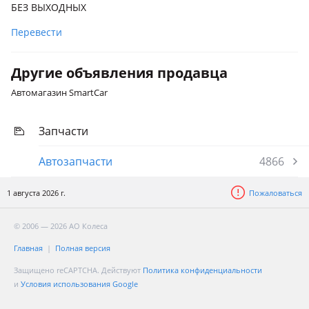
БЕЗ ВЫХОДНЫХ
2005 1 поколение
Перевести
Другие объявления продавца
Автомагазин SmartCar
Запчасти
Автозапчасти
4866
1 августа 2026 г.
Пожаловаться
© 2006 — 2026 АО Колеса
Главная
Полная версия
Защищено reCAPTCHA. Действуют
Политика конфиденциальности
и
Условия использования Google