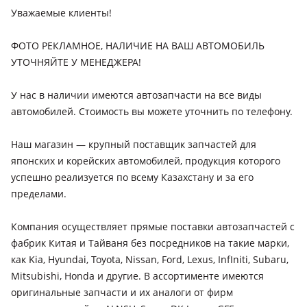
1993 - 1998 5 поколение (CC/CD/CE/CF), 1989 - 1994 4
2003 7 поколение (EU/EP/EV/EM2/ES/ET), 2003 - 2006 7
Уважаемые клиенты!
поколение (CB/CC), 1985 - 1989 3 поколение (CA)
Honda CR-V
поколение рестайлинг (EU/EP/EV/EM2/ES/ET), 1995 - 2000 6
2016 - н.в. 5 поколение (RW/RT), 2015 - 2018 4 поколение
поколение (MB/MC/MA/MB/EJ/EK/EJ/EM1), 1991 - 1995 5
ФОТО РЕКЛАМНОЕ, НАЛИЧИЕ НА ВАШ АВТОМОБИЛЬ
рестайлинг (RM), 2012 - 2015 4 поколение (RM), 2009 - 2012
поколение (EG/EH/EJ), 1983 - 1987 3 поколение, 1987 - 1996 4
УТОЧНЯЙТЕ У МЕНЕДЖЕРА!
3 поколение рестайлинг (RE), 2006 - 2009 3 поколение (RE),
поколение (EC/ED/EE)
2004 - 2006 2 поколение рестайлинг (RD), 2001 - 2004 2
У нас в наличии имеются автозапчасти на все виды
поколение (RD), 1999 - 2001 1 поколение рестайлинг (RD),
Honda Element
автомобилей. Стоимость вы можете уточнить по телефону.
1995 - 1999 1 поколение (RD)
2008 - 2010 1 поколение [2-й рестайлинг], 2003 - 2006 1
поколение, 2006 - 2008 1 поколение рестайлинг
Наш магазин — крупный поставщик запчастей для
японских и корейских автомобилей, продукция которого
Honda Fit
успешно реализуется по всему Казахстану и за его
2020 - н.в. 4 поколение, 2017 - 2020 3 поколение
пределами.
рестайлинг, 2013 - 2017 3 поколение, 2010 - 2013 2
поколение рестайлинг, 2007 - 2010 2 поколение, 2001 - 2007
Компания осуществляет прямые поставки автозапчастей с
1 поколение
фабрик Китая и Тайваня без посредников на такие марки,
Honda HR-V
как Kia, Hyundai, Toyota, Nissan, Ford, Lexus, InfIniti, Subaru,
2015 - н.в. 2 поколение (RU), 2001 - 2006 1 поколение
Mitsubishi, Honda и другие. В ассортименте имеются
рестайлинг (GH), 1998 - 2001 1 поколение (GH)
оригинальные запчасти и их аналоги от фирм