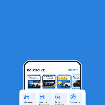
RU
Открыть приложение
1
Автозапчасти
Фильтр
Автозапчасти для ГАЗ ГАЗель в Казахстане -
Страница 3
Найдено 2 032 объявления
VIP-предложения
Стать VIP
5vz-fe 3.4 Свап комплект
1 650 000 ₸