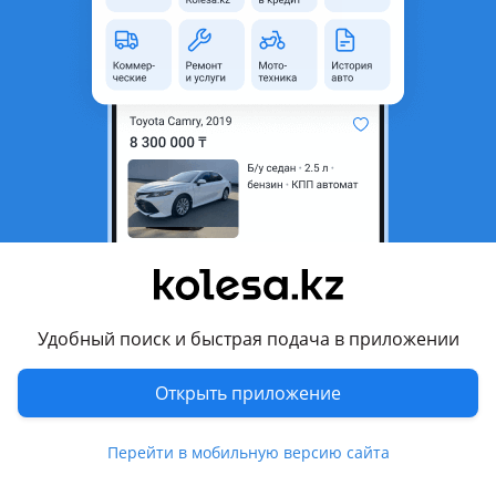
1
Б/y
ГАЗ ГАЗель
оригинал
Свап комплект Японский 3.4 5vz-fe отправка в регионы.
Алматы
7 августа
39
1
Свап 4.3 3UZ 5AT 6 AT
580 070 ₸
Удобный поиск и быстрая подача в приложении
Открыть приложение
4
Б/y
Toyota Celsior 2003 - 2006 F30 рестайлинг
оригинал
Свап 4.3 3UZ 5AT 6 AT Мы находимся в городе СЕМЕЙ Отправляем по регионам. Имеется свое СТО для установки агрегатов. Работаем через банк В РАССРОЧКУ И КРЕДИТ Только самые качественные двигателя моторы ГАРАНТИЯ всегда открываем показываем состояние под крышкой клапанов Звоните уточняйте цены 2AZ 1GR 2GR 3GR 4GR FSE 2AR G4KE G4KD EJ20 3S 4S VQ35 1MZ 3MZ 2ZR 3ZR EZ30 G4FC QG18 QR20 SR20 VQ35DE GA15 GA16 MR20 4A 7A EJ25 2UZ QR25 FSI G4NA G4KE G4KD G6DB 5E 3SD4 4B12 ZY L3T G6BA 1G 2JZ 1AZ FSE EJ253 EJ251 D4 B20B F23A F22B KA24 K24A G30A LF L3 P3 AJ GY RF FP FS 204 111 104 B48 A class B class 2AR 1UR FZ 3UZ свап 2JZ 1JZ FB20 4G63 4G64 GDI 6G72 6G74 4M41 4G93 1NR 1ZZ 3ZZ 1KZ VQ20 VQ30 272 2TR 2TZ Forester, Legacy, Outback, Impreza, Tribeca, XV, Pleo, Leone, Ascent, WRY, Crosstrek, Legacy Lancaster, XT, Baja, WRX STi, Levorg, Vivio, R2, Travig, SVX, BRZ, Libero, Justy, Exiga, Domingo, Dex, Stella Camry, Land Cruiser Prado, Land Cruiser, RAV4, Corolla, Highlander, Carina E, Avensis, Alphard, Hilux, Estima, v, Sienna,
Семей
Перейти в мобильную версию сайта
7 августа
1308
31