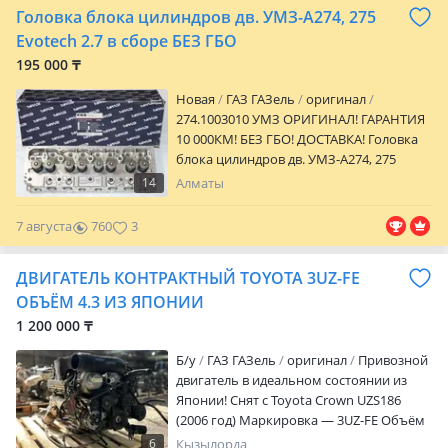
Головка блока цилиндров дв. УМЗ-А274, 275
Evotech 2.7 в сборе БЕЗ ГБО
195 000 ₸
Новая
ГАЗ ГАЗель
оригинал
274.1003010 УМЗ ОРИГИНАЛ! ГАРАНТИЯ
10 000КМ! БЕЗ ГБО! ДОСТАВКА! Головка
блока цилиндров дв. УМЗ-А274, 275
Evotech 2.7 в сборе "УМЗ" БЕЗ
14
Алматы
ЗАВОДСКОГО ГБО! Только
оригинальные запчасти с гарантией!
7 августа
760
3
Официальный представитель ГАЗ! В
наличии на складах. Строго заводского
ДВИГАТЕЛЬ КОНТРАКТНЫЙ TOYOTA 3UZ-FE
производства. Гарантия. Оперативная
доставка в регионы! По Алматы EXPRESS
ОБЪЁМ 4.3 ИЗ ЯПОНИИ
доставка в течении 3х часов! Доставка от
1 200 000 ₸
3000тг! Наличный и безналичный
расчёт. Адрес торгового зала:
Б/y
ГАЗ ГАЗель
оригинал
Привозной
Жансугурова 315 График работы:
двигатель в идеальном состоянии из
ежедневно с 8.00 до 17.00. Возможно
Японии! Снят с Toyota Crown UZS186
оформление в рассрочку. Приглашаем к
(2006 год) Маркировка — 3UZ-FE Объём
взаимовыгодному сотрудничеству
— 4.3 АКПП — 5-ти, 6-ти ступка
6
Кызылорда