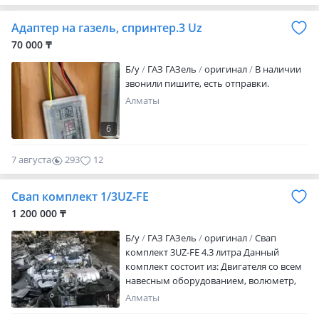
Адаптер на газель, спринтер.3 Uz
70 000 ₸
Б/y
ГАЗ ГАЗель
оригинал
В наличии
звонили пишите, есть отправки.
Алматы
6
7 августа
293
12
Свап комплект 1/3UZ-FE
1 200 000 ₸
Б/y
ГАЗ ГАЗель
оригинал
Свап
комплект 3UZ-FE 4.3 литра Данный
комплект состоит из: Двигателя со всем
навесным оборудованием, волюметр,
прошитый (компьютер)-ЭБУ, эластичная
1
Алматы
муфта, часть кардана, подушки