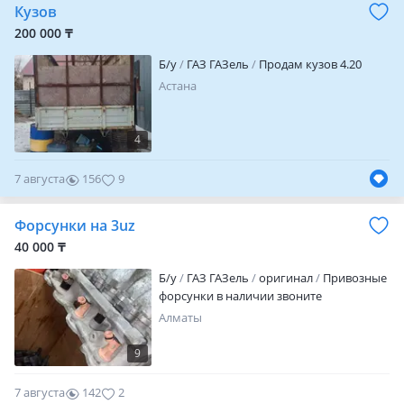
Кузов
кредит! Звонить с 9.00 до 18.00 без
выходных! Мы находимся в г. Астана ул.
200 000 ₸
Аспандияра Кенжина 5/5 8 бокс Мега-
Б/y
ГАЗ ГАЗель
Продам кузов 4.20
Разбор!
Астана
4
7 августа
156
9
Форсунки на 3uz
40 000 ₸
Б/y
ГАЗ ГАЗель
оригинал
Привозные
форсунки в наличии звоните
Алматы
9
7 августа
142
2