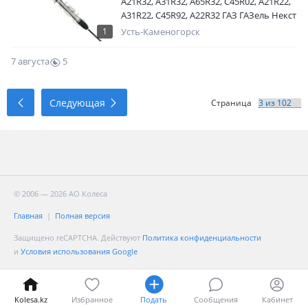
А21R32, A31R32, A65R32, C45R02, A21R22,
А31R22, C45R92, A22R32 ГАЗ ГАЗель Некст
1 поколение (2013 н. В.) A22, A21, A63, A31,
1
Усть-Каменогорск
A64, A62, A32, C45, A65, C46, С41, С42, A60
7 августа
5
0
Следующая
Страница
© 2006 — 2026 АО Колеса
Главная
Полная версия
Защищено reCAPTCHA. Действуют
Политика конфиденциальности
и
Условия использования Google
Kolesa.kz
Избранное
Подать
Сообщения
Кабинет