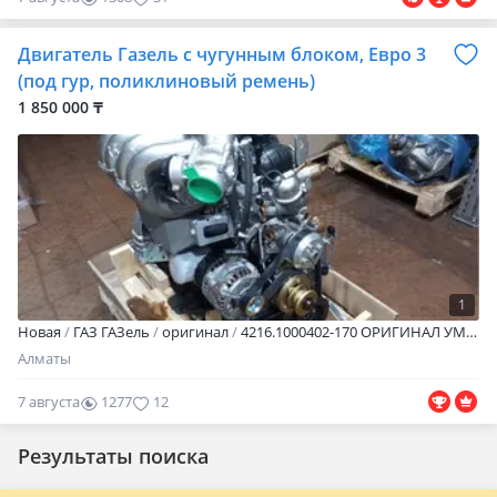
Двигатель Газель с чугунным блоком, Евро 3
(под гур, поликлиновый ремень)
1 850 000 ₸
1
Новая
ГАЗ ГАЗель
оригинал
4216.1000402-170 ОРИГИНАЛ УМЗ! ГАРАНТИЯ 50000КМ! Двигатель 4216 с чугунным блоком, Евро 3 (под гур, поликлиновый ремень, модуль зажигания на блоке, без компрессора) Только оригинальные запчасти с гарантией! Официальный представитель ГАЗ! В наличии на складах. Строго заводского производства. Гарантия. Оперативная доставка в регионы! По Алматы EXPRESS доставка в течении 3х часов! Доставка от 3000тг! Наличный и безналичный расчёт. Адрес торгового зала: Жансугурова 315 График работы: ежедневно с 8.00 до 17.00. Возможно оформление в рассрочку. Приглашаем к взаимовыгодному сотрудничеству коммерческие организации и корпоративных клиентов. Всегда рады помочь! ЖолГАЗ ТОО — Только оригинальные запчасти с гарантией!
Алматы
7 августа
1277
12
Результаты поиска