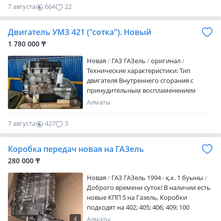
двигателя, подушка коробки,
7 августа
664
22
декоративная крышка, щиток
приборов, педаль газа (Акселератор),
Двигатель УМЗ 421 ("сотка"). Новый
селектор и тд. Любой комплект можем
запустить на стенде. Огромный выбор
1 780 000 ₸
комплектов. Отправляем по регионам
Новая
ГАЗ ГАЗель
оригинал
РК. За дополнительной информацией
Технические характеристики: Тип
обращаться по указанному номеру.
двигателя Внутреннего сгорания с
принудительным воспламенением
рабочей смеси, четырехтактный
9
Алматы
Экологический класс Евро-0 Число
цилиндров 4 Порядок работы
7 августа
427
3
цилиндров 1-2-4-3 Диаметр цилиндра,
мм 100 Ход поршня, мм 92 Рабочий
Коробка передач новая на ГАЗель
объем, л 2, 89 Номинальная мощность
нетто по ГОСТ 14846-81, кВт (л. С.) 72, 1
280 000 ₸
(98) Номинальная частота вращения,
Новая
ГАЗ ГАЗель 1994 - қ.к. 1 буыны
мин-1 4000 Максимальный крутящий
Доброго времени суток! В наличии есть
момент нетто по ГОСТ 14846-81, Н · м
новые КПП 5 на Газель, Коробки
(кгс · м) 209 (21, 3) Частота вращения,
подходят на 402; 405; 406; 409; 100
соответствующая максимальному
моторы. Производство Россия Гарантия
крутящему моменту, мин-1 2200 2500
4
Алматы