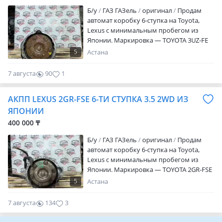
Разбор!
Б/y
ГАЗ ГАЗель
оригинал
Продам
автомат коробку 6-ступка на Toyota,
Lexus c минимальным пробегом из
Японии. Маркировка — TOYOTA 3UZ-FE
Объём-4.3 Привод-ЗАДНИЙ 2WD Есть
5
Астана
сервис установки. Гарантия 15 дней.
Наличие уточняйте по указанным
7 августа
90
1
номерам! Есть возможность
приобрести запчасти в рассрочку либо в
АКПП LEXUS 2GR-FSE 6-ТИ СТУПКА 3.5 2WD ИЗ
кредит! Звонить с 9.00 до 18.00 без
выходных! Мы находимся в г. Астана ул.
ЯПОНИИ
Аспандияра Кенжина 5/5 8 бокс Мега-
400 000 ₸
Разбор!
Б/y
ГАЗ ГАЗель
оригинал
Продам
автомат коробку 6-ступка на Toyota,
Lexus c минимальным пробегом из
Японии. Маркировка — TOYOTA 2GR-FSE
Объём-3.5 Привод-ЗАДНИЙ 2WD Есть
5
Астана
сервис установки. Гарантия 15 дней.
Наличие уточняйте по указанным
7 августа
134
3
номерам! Есть возможность
приобрести запчасти в рассрочку либо в