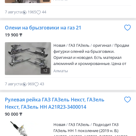
на товар 3дн, на проверку. Есть: RED
Топливо Бензин неэтилированный
Рассрочка Счет на оплату Так же, есть
марки АИ-92-. Цена 1800000. Есть
7 августа
1965
44
все запчасти по ходовой, подвесной
двигатель УМЗ 417 после капитального
части Коробки новые, товар в
ремонта. Цена 695000 тг
Олени на брызговики на газ 21
оригинале (РОССИЯ) По тем, или иным
обстоятельствам, если товар нужно
19 900 ₸
отправить в регионы, то можем
Новая
ГАЗ ГАЗель
оригинал
Продам
продлить гарантию! Доставка есть по
фигурки оленей на брызговики.
всем регионам Казахстана! По Алмате
Оригинал и новодел. Есть материал
доставка стоит от 5.000! Предзаказ
алюминий и хромированные. Цена от
заранее! Все вопросы по телефон
9500 за шт бу, новые от 19900
12
Алматы
7 августа
969
43
Рулевая рейка ГАЗ ГАЗель Некст, ГАЗель
Некст, ГАЗель НН A21R23-3400014
90 000 ₸
Новая
ГАЗ ГАЗель
Подходит ГАЗ
ГАЗель НН 1 поколение (2019 н. В.)